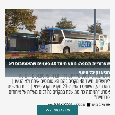
שערוריית תנופה: נוסע תיעד 48 פעמים שהאוטובוס לא
הגיע וקיבל פיצוי
אדם שנוהג לנסוע מידי יום דרך חברת האוטובוסים "תנופה"
לירושלים, תיעד 48 מקרים בהם האוטובוסים איחרו ולא הגיעו |
הוא תבע, השופט האמין ל-23 מקרים וקבע פיצוי | בבית המשפט
אמרו: "המתנה כה ממושכת במקרים כה רבים מעידה על איחורים
סדרתיים"
מירב בן יאיר
אוגוסט 4, 2026
9:36 pm
עלה למעלה