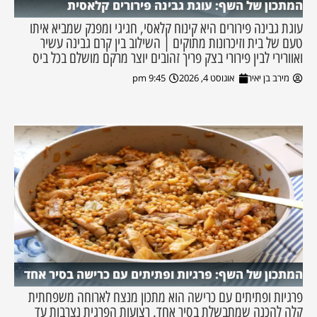
המתכון של השף: עוגת גבינה פירורים קלאסית
עוגת גבינה פירורים היא קינוח קלאסי, חגיגי ומפנק שמביא איתו
טעם של בית וזיכרונות מתוקים | השילוב בין קרם גבינה עשיר
ואוורירי לבין פירורי בצק פריך זהובים יוצר מרקם מושלם בכל ביס
מירב בן יאיר
אוגוסט 4, 2026
9:45 pm
המתכון של השף: פרגיות ופתיתים עם כרישה בסיר אחד
פרגיות ופתיתים עם כרישה הוא מתכון מנצח לארוחה משפחתית
קלה להכנה שמתבשלת בסיר אחד. רצועות הפרגית נצרבות עד