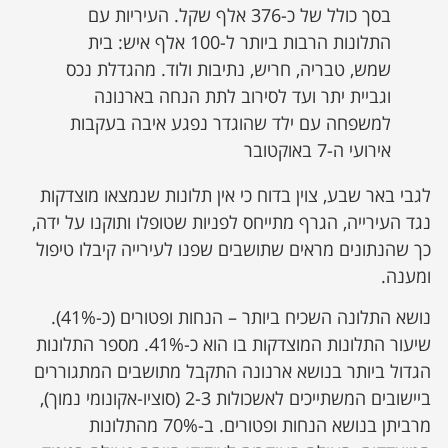
בסך כולל של כ-376 אלף שקל. העיריות ‏עם
התלונות הרבות ביותר ל-100 אלף איש: בית
שמש, טבריה, חריש, נתיבות ולוד. מהגדלת נכס
וגביית יתר ועד לסירוב לתת הנחה בארנונה
למשפחה עם ילד שהוגדר נפגע איבה בעקבות
אירועי ה-7 באוקטובר
לגבי באר שבע, צוין בדוח כי אין תלונות שנמצאו מוצדקות
נגד העירייה, הגרף מתייחס לפניות שטופלו ותוקנו על ידה,
כך שהנתונים מראים שתושבים שפנו לעירייה קיבלו טיפול
ומענה.
נושא התלונה השכיח ביותר – הנחות ופטורים (כ-41%).
שיעור התלונות ‏המוצדקות בו הוא כ-41%. מספר ‏התלונות
הגדול ביותר בנושא ארנונה ‏התקבל מתושבים המתגוררים
ביישובים המשתייכים לאשכולות 2-3 ‏‏‏(סוציו-אקונומי נמוך),
מרביתן בנושא הנחות ופטורים. ב-70% מהתלונות