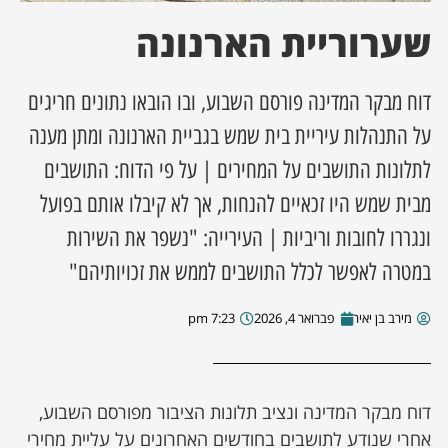
שערוריית הארנונה
ן מסע מלחמה
ת השבוע
דוח מבקר המדינה פורסם השבוע, ובו הובאו נתונים חריגים
על התנהלות עיריית בית שמש בגביית הארנונה ומתן מענה
ונים
לתלונות התושבים על המחירים | על פי הדוח: התושבים
מבית שמש היו זכאיים להנחות, אך לא קיבלו אותם בפועל
לות מקומית
ונגררו לחובות וריביות | העירייה: "נשפר את השירות
דקס עסקים
במטרה לאפשר לכלל התושבים לממש את זכויותיהם"
מירב בן יאיר
פברואר 4, 2026
7:23 pm
דוח מבקר המדינה ונציב תלונות הציבור מפורסם השבוע,
אחרי שנודע לתושבים בחודשים האחרונים על עליית מחירי