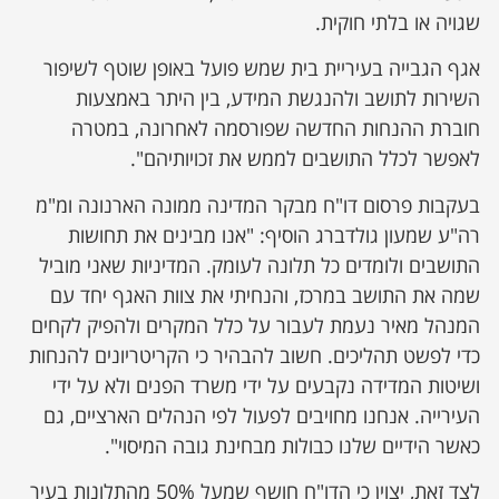
שגויה או בלתי חוקית.
אגף הגבייה בעיריית בית שמש פועל באופן שוטף לשיפור
השירות לתושב ולהנגשת המידע, בין היתר באמצעות
חוברת ההנחות החדשה שפורסמה לאחרונה, במטרה
לאפשר לכלל התושבים לממש את זכויותיהם".
​בעקבות פרסום דו"ח מבקר המדינה ממונה הארנונה ומ"מ
רה"ע שמעון גולדברג הוסיף: "אנו מבינים את תחושות
התושבים ולומדים כל תלונה לעומק. המדיניות שאני מוביל
שמה את התושב במרכז, והנחיתי את צוות האגף יחד עם
המנהל מאיר נעמת לעבור על כלל המקרים ולהפיק לקחים
כדי לפשט תהליכים. חשוב להבהיר כי הקריטריונים להנחות
ושיטות המדידה נקבעים על ידי משרד הפנים ולא על ידי
העירייה. אנחנו מחויבים לפעול לפי הנהלים הארציים, גם
כאשר הידיים שלנו כבולות מבחינת גובה המיסוי".
​לצד זאת, יצוין כי הדו"ח חושף שמעל 50% מהתלונות בעיר