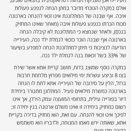
אולם במקרה הנוכחי מדובר במתן הנחה לנפגע פעולות
איבה. אף שבנה של המתלוננת אינו זכאי להנחה בארנונה
מכוח הכרתו כנפגע פעולות איבה (מאחר שאינו המחזיק
בנכס), ולאחר שנמצא כי המתלוננת לא קיבלה הנחה
בארנונה אף שבנה הוכר כזכאי לגמלת ילד נכה, העירייה
הודיעה לנציבות כי תיתן למתלוננת הנחה למפרע בשיעור
של 33% בשל זכאות בנה לגמלת ילד נכה.
במקרה נוסף שמוצג בדוח, תושב קריית אתא אשר שירת
בצו 8 וביצע עשרות ימי מילואים מפרוץ מלחמת חרבות
ברזל, הלין על סירובה של העירייה אתא לתת לו הנחה
בארנונה כמשרת מילואים פעיל. המתלונן מתגורר ביחידת
דיור בפורייה עילית, בתחומי המועצה עמק הירדן, אך אינו
רשום כמחזיק ביחידה זו ואינו משלם ארנונה בגין יחידה זו;
לפיכך אינו זכאי להנחה. עם זאת, הוא מחזיק בדירה בקריית
אתא, שאותה ירש מאמו המנוחה, ולדבריו הוא משתמש
בדירה מדי פעם.