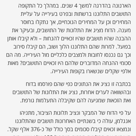
הארנונה בהדרגה למשך 4 שנים. במהלך כל התקופה
התושבים התלוננו ברשתות ובפרט בעירייה על עליית
המחירים וכן על המחירים הנוכחיים, אך נתקלו בחוסר
מענה. הדוח מציג את התלונות של התושבים, ובעיקר את
ההבנה שהיו תושבים שהיו זכאיים להנחות – ולא קיבלו אותן
בפועל. למרות שהם התלוננו הלוך ושוב, הם קיבלו סירוב
וכך גם נכנסו לחובות ולמצבים כלכליים מול העירייה. מה הם
סכומי ההנחה המדוברים שלהם היו זכאיים התושבים? מאות
אלפי שקלים שנשארו בקופות העירייה.
בכתבה זו נציג את הנתונים כפי שהם פורסמו בדוח
ובהשוואה לערים אחרות, נציג את התלונות של התושבים
ואת הזכאות שמגיעה להם שקיבלה התעלמות גורפת.
על פי הדוח של המבקר ונציב תלונות הציבור, מתניהו
אנגלמן, עולה כי בשנתיים האחרונות תושבים שהתלוננו
ונמצאו זכאים קיבלו סכומים בסך כולל של כ-376 אלף שקל.