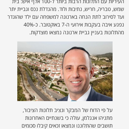
העיריות ‏עם התלונות הרבות ביותר ל-100 אלף איש: בית
שמש, טבריה, חריש, נתיבות ולוד. מהגדלת נכס וגביית יתר
ועד לסירוב לתת הנחה בארנונה למשפחה עם ילד שהוגדר
נפגע איבה בעקבות אירועי ה-7 באוקטובר. ‏כ-‏‏40%
מהתלונות בעניין גביית ארנונה נמצאו מוצדקות.‏
על פי הדוח של המבקר ונציב תלונות הציבור,
מתניהו אנגלמן, עולה כי בשנתיים האחרונות
תושבים שהתלוננו ונמצאו זכאים קיבלו סכומים