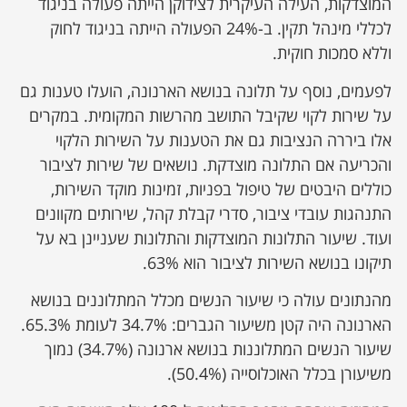
‏המוצדקות, העילה העיקרית ‏לצידוקן הייתה פעולה בניגוד
לכללי מינהל ‏תקין. ב-24% הפעולה הייתה בניגוד לחוק
וללא סמכות חוקית.‏
לפעמים, נוסף על תלונה בנושא הארנונה, הועלו טענות גם
על שירות ‏לקוי שקיבל התושב מהרשות ‏המקומית. במקרים
אלו ביררה הנציבות גם ‏את הטענות על השירות הלקוי
והכריעה אם התלונה מוצדקת. ‏נושאים של ‏שירות לציבור
כוללים היבטים של טיפול בפניות, זמינות מוקד השירות,
‏התנהגות עובדי ציבור, ‏סדרי קבלת קהל, שירותים מקוונים
ועוד. שיעור ‏התלונות המוצדקות והתלונות שעניינן בא על
תיקונו בנושא ‏השירות ‏לציבור הוא 63%.‏
מהנתונים עולה כי שיעור הנשים מכלל המתלוננים בנושא
הארנונה היה ‏קטן משיעור הגברים: 34.7% ‏לעומת 65.3%.
שיעור הנשים המתלוננות ‏בנושא ארנונה (34.7%) נמוך
משיעורן בכלל האוכלוסייה ‏‏(50.4%).‏