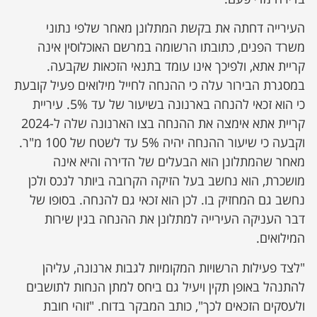
העירייה דחתה את בקשת המתלונן מאחר שלפי נתוני
משרד הפנים, כתובתו הרשומה במרשם האוכלוסין אינה
קריית אתא, ולפיכך אינו עומד בתנאי הזכאות שקבעה.
במסגרת הבירור עלה כי ההנחה לחייל מילואים פעיל קובעת
כי הוא זכאי להנחה בארנונה בשיעור של עד 5%. עיריית
קריית אתא אימצה את ההנחה בצו הארנונה שלה ל-2024
וקבעה כי שיעור ההנחה יהיה 5% עד לשטח של 100 מ"ר.
מאחר שהמתלונן הוא הבעלים של הדירה והיא אינה
מושכרת, הוא נחשב בעל הזיקה הקרובה ביותר לנכס ולכן
נחשב גם המחזיק בו. לכן הוא זכאי גם להנחה. בסופו של
דבר העניקה העירייה למתלונן את ההנחה בגין שירות
המילואים.
"לצד פעילות הרשויות המקומיות לגבות ארנונה, עליהן
‏להתנהל באופן תקין ויעיל גם ביחס ‏למתן הנחות לתושבים
ולעסקים ‏הזכאים לכך", כותב המבקר בדוח. "זוהי חובת