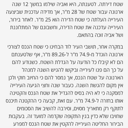
שטח דירתה. לטענתה, היא ואביה שילמו במשך 12 שנה
ארנונה עבור שטח של 28 מ"ר, אך מדידה עדכנית שביצעה
העירייה העלתה כי שטח הדירה הוא 25 מ"ר. לאחר בירור,
העירייה עדכנה את שטח הדירה, וחשבונם של המתלוננת
ושל אביה זוכה בהתאם.
במקרה אחר, תושבי העיר לוד הבחינו כי שטח הנכס לצורכי
ארנונה הוגדל מ-74.9 מ"ר ל-89.26 מ"ר, אף שלטענתם
הם לא קיבלו כל הודעה על הגדלת השטח. כשנודע להם
על כך הם פנו לעירייה וביקשו להגיש השגה למנהל
הארנונה על שטח הנכס, אך נמסר להם כי החיוב חוקי ולכן
אין מקום להגשת השגה. כעבור שנה וחצי הגיעה העירייה
למסקנה כי לא היה בסיס להגדיל את שטח הנכס והקטינה
אותו בחזרה ל-74.9 מ"ר. עם זאת, קבעה כי ההקטנה תיכנס
לתוקף רק מתאריך מסוים, וסירבה להשיב את הסכומים
שחויבו שלא כדין בגין התקופה שקדמה למועד זה. בעקבות
הבירור החליטה העירייה להקטין את שטח הנכס למפרע