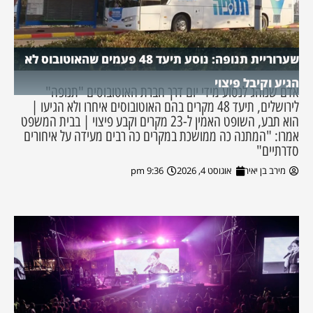
שערוריית תנופה: נוסע תיעד 48 פעמים שהאוטובוס לא
הגיע וקיבל פיצוי
אדם שנוהג לנסוע מידי יום דרך חברת האוטובוסים "תנופה"
לירושלים, תיעד 48 מקרים בהם האוטובוסים איחרו ולא הגיעו |
הוא תבע, השופט האמין ל-23 מקרים וקבע פיצוי | בבית המשפט
אמרו: "המתנה כה ממושכת במקרים כה רבים מעידה על איחורים
סדרתיים"
מירב בן יאיר
אוגוסט 4, 2026
9:36 pm