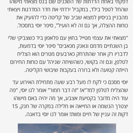
דפקתי באחת הדלתות של השכנים שם בנס מצאתי מישהו
שהחל לטפל בילד, במקביל ירדתי את חדר המדרגות ויצאתי
מהבניין בניסיון למצוא שביב של קליטה כדי להזעיק את
כוחות ההצלה, אך גם זה לא הועיל", סיפר יוסי בתסכול.
"מצאתי את עצמי מטייל בחוץ עם פלאפון ביד כשצביקי שלי
בן השנתיים מדמם ונאנק מכאבים" סיפר יוסי בדמעות,
לדבריו רק אחר שהתרחק כארבעים מטרים הוא הצליח
לטלפן, וגם זה בקושי, כשהשיחה שניהל עם כוחות החירום
הייתה קטועה ולא ברורה בעקבות שיבושי הקליטה.
יוסי מסכם כי לקח לו מעל רבע שעה מתחילת האירוע עד
שהצליח לטלפן למד"א! "זה דבר חמור" אומר לנו יוסי, "פה
עוד היה מדובר בקטיעת אצבע, אך מה יהיה באם מישהו
יצטרך הנשמה או החייאה או חלילה במקרה של חנק, 15
דקות זה עניין של חיים ומוות! אומר לנו יוסי בדאגה.