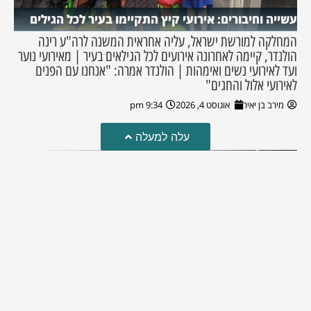
עשייה וחיבורים: אירועי קיץ התקיימו בעיר לכל הגילים
המחלקה למורשת ישראל, עליה אחראית המשנה לרה"ע רינה
הולנדר, קיימה לאחרונה אירועים לכל הגילאים בעיר | מאירועי נוער
ועד לאירועי נשים ואימהות | הולנדר אמרה: "אנחנו עם הפנים
לאירועי אלול והחגים"
מירב בן יאיר
אוגוסט 4, 2026
9:34 pm
עלה למעלה
חקירת השריפה בסופר: הילדים שיחקו באש והציתו את