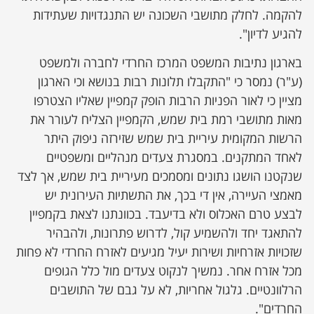
להקמה. לחלק מתושבי השכונה יש התנגדויות שעתידות
להגיע לדיון".
בארגון נתיבות המשפט המרכז החרדי לחברה ולמשפט
(ע"ר) נמסר כי "התקבלו תלונות רבות בנושא וכי הארגון
מציין כי לאור הפניות הרבות הופק קמפיין שאליו הצטרפו
מאות מתושבי רמת בית שמש, הקמפיין הצליח לעורר את
הרשות המקומית עיריית בית שמש שזירזה ניפוק היתר
לאחד המתקנים. במסגרת צעדים מנהליים ומשפטיים
שנקטנו הושגו נתונים ומסמכים מעיריית בית שמש, אך לצד
מאמצי העיירה, אין די בכך, את התשתיות העירונית יש
לבצע טרם האכלוס ולא בדיעבד. בכוונתנו לצאת בקמפיין
להתאגד יחד ולהשמיע קול, לדרוש פתרונות, ולהבהיר
שזכויות אזרחיות ושירות יעיל מגיעים לאזרח החרדי לא פחות
מכל אזרח אחר. נמשיך לנקוט צעדים מול כלל הגופים
הרלוונטיים. גלגול אחריות, לא על גבם של התושבים
החרדים".