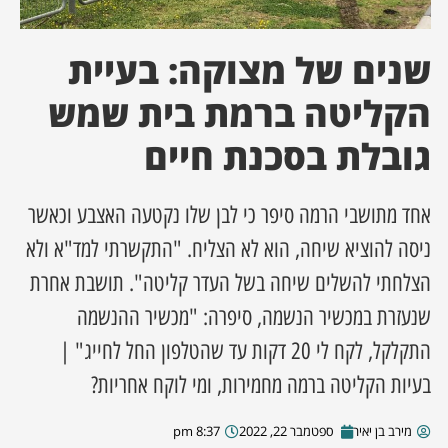
ן מסע מלחמה
שנים של מצוקה: בעיית
ת השבוע
הקליטה ברמת בית שמש
גובלת בסכנת חיים
ונים
לות מקומית
אחד מתושבי הרמה סיפר כי לבן שלו נקטעה האצבע וכאשר
ניסה להוציא שיחה, הוא לא הצליח. "התקשרתי למד"א ולא
דקס עסקים
הצלחתי להשלים שיחה בשל העדר קליטה". תושבת אחרת
שנעזרת במכשיר הנשמה, סיפרה: "מכשיר ההנשמה
התקלקל, לקח לי 20 דקות עד שהטלפון החל לחייג" |
בעיות הקליטה ברמה מחמירות, ומי לוקח אחריות?
מירב בן יאיר
ספטמבר 22, 2022
8:37 pm