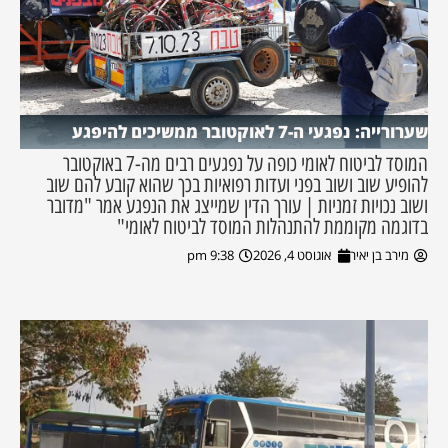
שערורייה: נפגעי ה-7 לאוקטובר ממשיכים להיפגע
המוסד לביטוח לאומי כופה על נפגעים רבים מה-7 באוקטובר
להופיע שוב ושוב בפני ועדות רפואיות בכך שהוא קובע להם שוב
ושוב נכויות זמניות | עורך הדין שמייצג את הנפגע אמר "מדובר
בדוגמה מקוממת להתנהלות המוסד לביטוח לאומי"
מירב בן יאיר
אוגוסט 4, 2026
9:38 pm