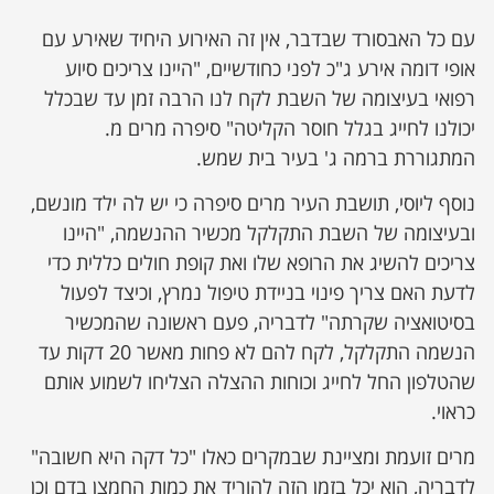
עם כל האבסורד שבדבר, אין זה האירוע היחיד שאירע עם
אופי דומה אירע ג"כ לפני כחודשיים, "היינו צריכים סיוע
רפואי בעיצומה של השבת לקח לנו הרבה זמן עד שבכלל
יכולנו לחייג בגלל חוסר הקליטה" סיפרה מרים מ.
המתגוררת ברמה ג' בעיר בית שמש.
נוסף ליוסי, תושבת העיר מרים סיפרה כי יש לה ילד מונשם,
ובעיצומה של השבת התקלקל מכשיר ההנשמה, "היינו
צריכים להשיג את הרופא שלו ואת קופת חולים כללית כדי
לדעת האם צריך פינוי בניידת טיפול נמרץ, וכיצד לפעול
בסיטואציה שקרתה" לדבריה, פעם ראשונה שהמכשיר
הנשמה התקלקל, לקח להם לא פחות מאשר 20 דקות עד
שהטלפון החל לחייג וכוחות ההצלה הצליחו לשמוע אותם
כראוי.
מרים זועמת ומציינת שבמקרים כאלו "כל דקה היא חשובה"
לדבריה, הוא יכל בזמן הזה להוריד את כמות החמצן בדם וכן