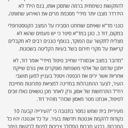
להתקשות נשימתית ברמה שתסכן אותו, בנס הילד לא
הידרדר מצבו יותר מידי" מסכמת מרים את האירוע שחוותה.
כונני מד"א שאיתם שוחחנו הסבירו על המצב הקטסטרופלי
במקום, דוד כ. כונן במד"א סיפר כי יש פעמים שהוא לא
מצליח לתקשר עם המוקד, בנוסף כוננים רבים לא מקבלים
קריאות על מקרי חירום בשל בעיות הקליטה בשכונות.
"מדובר במצב אבסורדי שחייב טיפול מיידי" אומר דוד, לא
ייתכן שדמם של אלפי משפחות מופקרים ואין גורם שייקח
אחריות אשר ירים את הכפפה ויטפל בעניין למען תושבי
העיר, לצער ההתנהלות במדינה למציאת פתרונות מחייבת
רח"ל התרחשות של אסון, ורק לאחר מכן נושאים כאלו זוכים
לטיפול, אנחנו מטר מאסון שכזה" מזהיר דוד.
מעיריית בית שמש נמסר בתגובה כי "העירייה קבעה 10
נקודות להקמת אנטנות חדשות בעיר. על כל אנטנה יהיו כל
החברות. כרגע חברות הסלולר צריכות לפנות לבקשת היתר