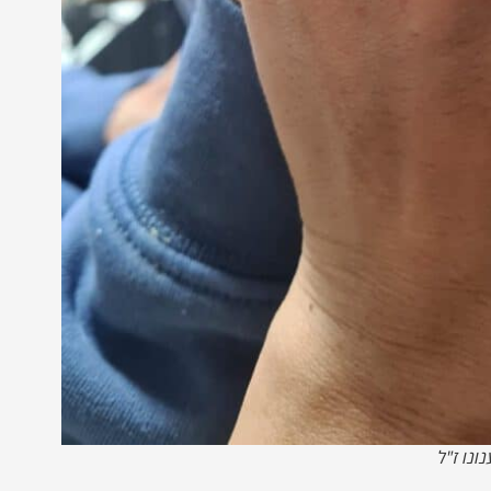
ונו ז"ל