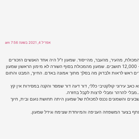
אפריל 4, 2021 בשעה 7:56 am
המכולת, מהעיר, מהעבר, מהייסוד. שמעון ז"ל היה אחד האנשים הזכורים
לי מנוף ילדותי בעיר בת ה- 12,000 תושבים. שמעון מהמכולת בסוף השורה לא מימון הראשון שמעון
רים ראש לראות ולבדוק מה בסלך מתוך אמונה באדם. החיוך, המבט והתום
 כאב עירוני קולקטיבי כללי, דור דעה דור שמסר והקנה במסירות אין קץ
מבלי להרהר ומבלי לרצות לקבל בחזרה.
שבעים והשמונים נכנס למכולת של שמעון היתה תחושת נועם ובית, חיוך
תף בצער המשפחה העניפה והמיוחדת שצימח וגידל שמעון.