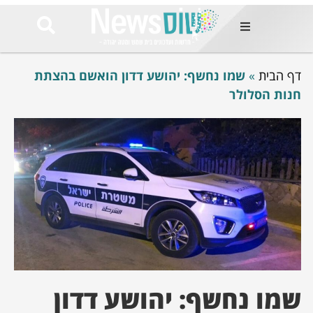
ות
דף הבית
»
שמו נחשף: יהושע דדון הואשם בהצתת
שות החמות
ר בימים
חנות הסלולר
ונים באזור
רט
Et ullamco
sollicitudin 
odio conseq
mauris, wisi v
tortor semper
feugiat 
ultricies la
Congue mat
luctus, quam 
mi sem
שמו נחשף: יהושע דדון
לים