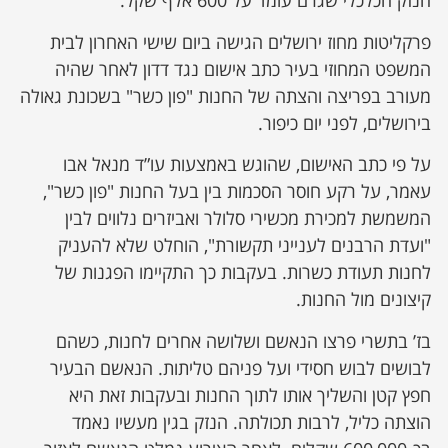
הנזק הכלכלי שגרם עומד על 600 אלף שקל.
פרקליטות מחוז ירושלים הגישה ביום שישי האחרון לבית
המשפט המחוזי בעיר כתב אישום נגד דדון לאחר שהיה
מעורב בפריצה והצתה של החנות "פון כשר" בשכונת גאולה
בירושלים, לפני יום כיפור.
על פי כתב האישום, שהוגש באמצעות עו”ד מנאל אבו
עאמר, על רקע חוסר הסכמות בין בעל החנות "פון כשר",
המשמשת למכירת מכשירי סלולר ואביזרים נלווים לבין
"ועדת הרבנים לענייני תקשורת", הוחלט שלא להעניק
לחנות תעודת כשרות. בעקבות כך התקיימו הפגנות של
קיצונים מול החנות.
בז’ בתשרי פרצו הנאשם ושלושה אחרים לחנות, כשהם
לבושים לבוש חסידי ועל פניהם טליתות. הנאשם הבעיר
חפץ קטן והשליך אותו לתוך החנות ובעקבות זאת היא
הוצתה כליל, לרבות תכולתה. הנזק בגין מעשיו נאמד