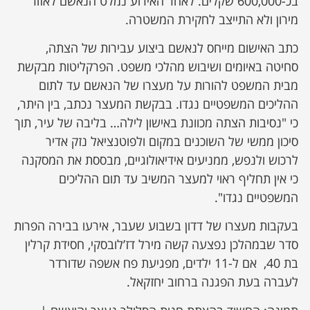
בכ-600,000 שקלים. לאחר האירוע נמלט הנאשם לאזור
מירון ולא התייצב לחקירת המשטרה.
כתב האישום מייחס לנאשם ביצוע עבירות של הצתה,
סחיטה באיומים ושיבוש מהלכי משפט. הפרקליטות מבקשת
מבית המשפט להורות על מעצרו של הנאשם עד לתום
ההליכים המשפטיים נגדו. בבקשת המעצר נכתב, בין היתר,
כי "נסיבות הצתה מכוונת באישון לילה… בליבה של עיר, תוך
סיכון ממשי של השוכנים במקום ולפוטנציאל נזק אדיר
לרכוש ולנפש, ממניעים אידיאולוגיים, מבססת את המסקנה
כי אין תחליף ראוי למעצר המשיב עד תום ההליכים
המשפטיים נגדו".
בעקבות מעצרו של דדון בשבוע שעבר, אירעו בבירה הפרות
סדר שבמהלכן נפצעה קשה מירל דז’לובסקי, חסידת קרלין
בת 40, אם ל-11 ילדים, מפגיעת פח אשפה שדורדר
לעברה בעת הפגנה ברחוב יחזקאל.