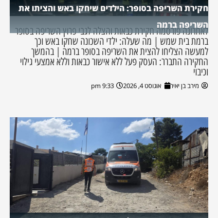
חקירת השריפה בסופר: הילדים שיחקו באש והציתו את
השריפה ברמה
לאחרונה פורסמה חקירת כבאות והצלה לגבי פרוץ השריפה בסופר
ברמת בית שמש | מה שעלה: ילדי השכונה שחקו באש וכך
למעשה הצליחו להצית את השריפה בסופר ברמה | בהמשך
החקירה התברר: העסק פעל ללא אישור כבאות וללא אמצעי גילוי
וכיבוי
מירב בן יאיר
אוגוסט 4, 2026
9:33 pm