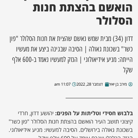
הואשם בהצתת חנות
ן מסע מלחמה
הסלולר
ת השבוע
דדון (34) מבית שמש נאשם שהצית את חנות הסלולר "פון
ונים
כשר" בשכונת גאולה | הסיבה שבגינה ביצע את מעשיו
הייתה: מניע אידיאולוגי | הנזק למעשיו נאמד ב-600 אלף
לות מקומית
שקל
דקס עסקים
מירב בן יאיר
דצמבר 28, 2022
11:07 am
בלבוש חסידי וטליתות על הפנים:
יהושע דדון, חרדי
קיצוני תושב העיר הואשם בהצתת חנות הסלולר "פון כשר"
בשכונת גאולה בירושלים. הסיבה למעשיו: מניע אידיאולוגי.