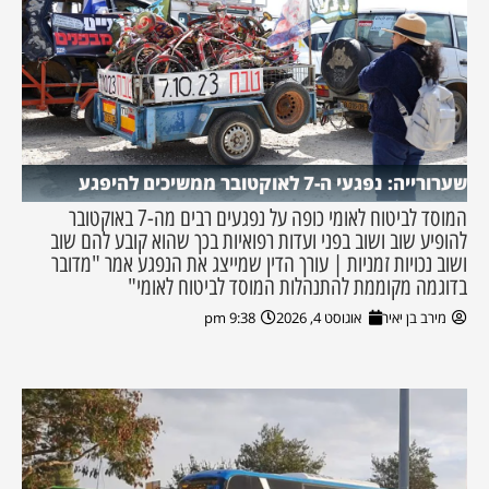
שערורייה: נפגעי ה-7 לאוקטובר ממשיכים להיפגע
המוסד לביטוח לאומי כופה על נפגעים רבים מה-7 באוקטובר
להופיע שוב ושוב בפני ועדות רפואיות בכך שהוא קובע להם שוב
ושוב נכויות זמניות | עורך הדין שמייצג את הנפגע אמר "מדובר
בדוגמה מקוממת להתנהלות המוסד לביטוח לאומי"
מירב בן יאיר
אוגוסט 4, 2026
9:38 pm