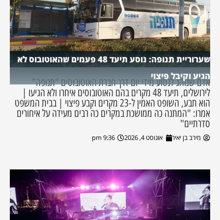
שערוריית תנופה: נוסע תיעד 48 פעמים שהאוטובוס לא
הגיע וקיבל פיצוי
אדם שנוהג לנסוע מידי יום דרך חברת האוטובוסים "תנופה"
לירושלים, תיעד 48 מקרים בהם האוטובוסים איחרו ולא הגיעו |
הוא תבע, השופט האמין ל-23 מקרים וקבע פיצוי | בבית המשפט
אמרו: "המתנה כה ממושכת במקרים כה רבים מעידה על איחורים
סדרתיים"
מירב בן יאיר
אוגוסט 4, 2026
9:36 pm