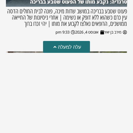
טרגדיה: נקבע מותו של הפעוט שטבע בבריכה
פעוט שטבע בבריכה במושב שדות מיכה, פונה לבית החולים הדסה
עין כרם כשהוא ללא דופק או נשימה | אחרי ניסיונות של החייאה
ממושכים, הרופאים נאלצו לקבוע את מותו | יהי זכרו ברוך
מירב בן יאיר
אוגוסט 4, 2026
9:33 pm
עלה למעלה
מזל טוב!
סמדר כהן האלופה שבתמונה, חגגה את יום הולדתה לאחרונה