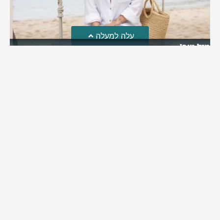
עלה למעלה
מזל טוב!
סמדר כהן האלופה שבתמונה, חגגה את יום הולדתה לאחרונה
מירב בן יאיר
יולי 30, 2026
6:15 pm
מי אנחנו?
כתבו לנו
פרסם אצלנו
מדיניות פרטיות