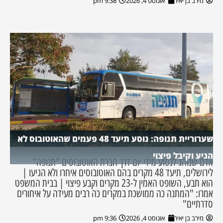
מירב בן יאיר
אוגוסט 4, 2026
9:38 pm
שערוריית תנופה: נוסע תיעד 48 פעמים שהאוטובוס לא
הגיע וקיבל פיצוי
אדם שנוהג לנסוע מידי יום דרך חברת האוטובוסים "תנופה"
לירושלים, תיעד 48 מקרים בהם האוטובוסים איחרו ולא הגיעו |
הוא תבע, השופט האמין ל-23 מקרים וקבע פיצוי | בבית המשפט
אמרו: "המתנה כה ממושכת במקרים כה רבים מעידה על איחורים
סדרתיים"
מירב בן יאיר
אוגוסט 4, 2026
9:36 pm