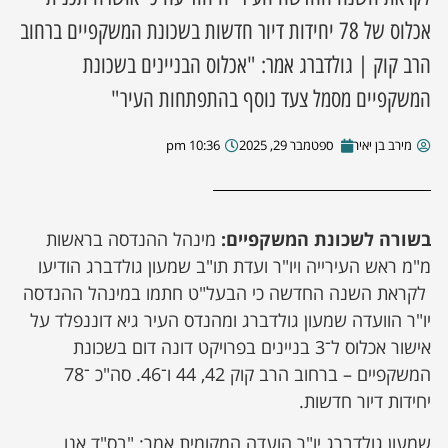
אכלוס של 78 יחידות דיור חדשות בשכונת המשקפיים ברחוב
הרב קוק | גולדברג אמר: "אכלוס הבניינים בשכונת
המשקפיים מסמל צעד נוסף בהתפתחות העיר"
מירב בן יאיר
ספטמבר 29, 2025
10:36 pm
בשורה לשכונת המשקפיים:
מינהל ההנדסה בראשות
מ"מ ראש העירייה ויו"ר ועדת תו"ב שמעון גולדברג הודיעו
לקראת השנה החדשה כי הבעל"ט חתמו במינהל ההנדסה
יו"ר הוועדה שמעון גולדברג ומהנדס העיר גיא דוננפלד על
אישור אכלוס ל־3 בניינים בפרויקט דונה דום בשכונת
המשקפיים – ברחוב הרב קוק 42, 44 ו־46. סה"כ ־78
יחידות דיור חדשות.
שמעון גולדברג יו"ר הועדה המקומית אמר: "בס"ד אנו