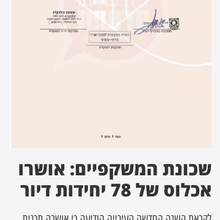
ן מסע מלחמה
ת השבוע
ונים
לות מקומית
דקס עסקים
שכונת המשקפיים: אושרו
אכלוס של 78 יחידות דיור
לקראת השנה החדשה העירייה הודיעה כי אושרה תכנית