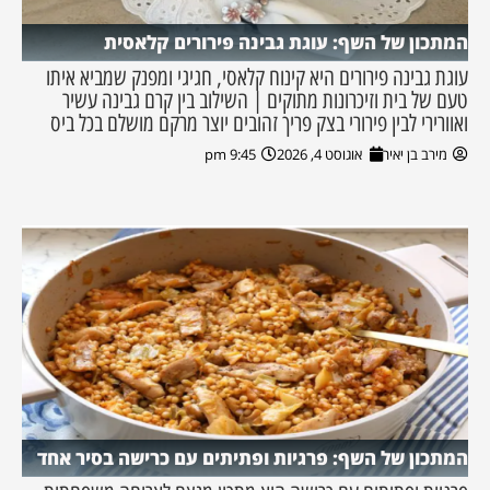
המתכון של השף: עוגת גבינה פירורים קלאסית
עוגת גבינה פירורים היא קינוח קלאסי, חגיגי ומפנק שמביא איתו
טעם של בית וזיכרונות מתוקים | השילוב בין קרם גבינה עשיר
ואוורירי לבין פירורי בצק פריך זהובים יוצר מרקם מושלם בכל ביס
מירב בן יאיר
אוגוסט 4, 2026
9:45 pm
המתכון של השף: פרגיות ופתיתים עם כרישה בסיר אחד