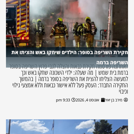
חקירת השריפה בסופר: הילדים שיחקו באש והציתו את
השריפה ברמה
לאחרונה פורסמה חקירת כבאות והצלה לגבי פרוץ השריפה בסופר
ברמת בית שמש | מה שעלה: ילדי השכונה שחקו באש וכך
למעשה הצליחו להצית את השריפה בסופר ברמה | בהמשך
החקירה התברר: העסק פעל ללא אישור כבאות וללא אמצעי גילוי
וכיבוי
מירב בן יאיר
אוגוסט 4, 2026
9:33 pm