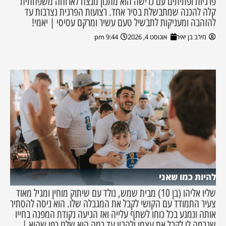
פרגיות ופתיתים עם כרישה הוא מתכון מנצח לארוחה משפחתית
קלה להכנה שמתבשלת בסיר אחד. רצועות הפרגית נצרבות עד
להזהבה ומעניקות לתבשיל טעם עשיר ומרקם עסיסי | יאמי!
מירב בן יאיר
אוגוסט 4, 2026
9:44 pm
להיות כמו שאני
שליו אליהו (בן 10) מבית שמש, נולד עם שיתוק מוחין ומגיל מאוד
צעיר התמודד עם הקושי לקבל את המגבלה שלו. הוא ניסה להסתיר
אותה ונמנע בכל כוחו לשתף עלייה ואז הגיעה נקודת המפנה בחייו
שגרמה לו לקבל את עצמו ולהבין עד כמה הוא שלם כפי שהוא |