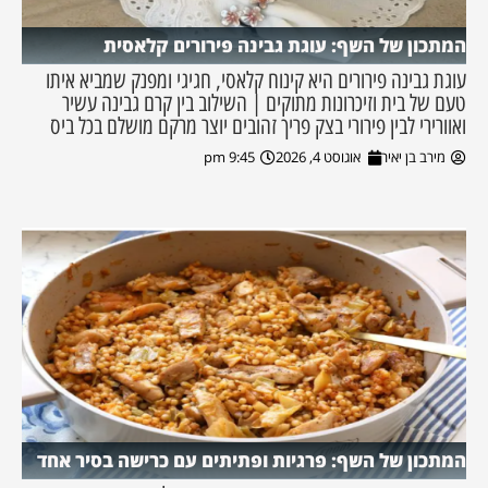
המתכון של השף: עוגת גבינה פירורים קלאסית
עוגת גבינה פירורים היא קינוח קלאסי, חגיגי ומפנק שמביא איתו
טעם של בית וזיכרונות מתוקים | השילוב בין קרם גבינה עשיר
ואוורירי לבין פירורי בצק פריך זהובים יוצר מרקם מושלם בכל ביס
מירב בן יאיר
אוגוסט 4, 2026
9:45 pm
המתכון של השף: פרגיות ופתיתים עם כרישה בסיר אחד