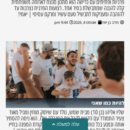
פרגיות ופתיתים עם כרישה הוא מתכון מנצח לארוחה משפחתית
קלה להכנה שמתבשלת בסיר אחד. רצועות הפרגית נצרבות עד
להזהבה ומעניקות לתבשיל טעם עשיר ומרקם עסיסי | יאמי!
מירב בן יאיר
אוגוסט 4, 2026
9:44 pm
להיות כמו שאני
שליו אליהו (בן 10) מבית שמש, נולד עם שיתוק מוחין ומגיל מאוד
צעיר התמודד עם הקושי לקבל את המגבלה שלו. הוא ניסה להסתיר
אותה ונמנע בכל כוחו לשתף עלייה ואז הגיעה נקודת המפנה בחייו
עלה למעלה