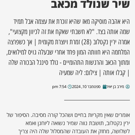
שיר שנולד מכאב
ן מסע מלחמה
היא אהבה מוסיקה מאז שהיא זוכרת את עצמה אבל תמיד
ת השבוע
שמה אותה בצד. "לא חשבתי שאקח את זה לכיוון מקצועי",
אמרה ירין נקטלוב (28) זמרת ויוצרת מקומית | אך כשפרצה
ונים
המלחמה היא חוותה המון פחד אחרי שבעלה גויס למילואים,
ומתוך הכאב והרגשות התהומיים - נולד סינגל הבכורה שלה
לות מקומית
| קבלו אותה | צילום: ליה שמעיה
דקס עסקים
מירב בן יאיר
ספטמבר 10, 2024
7:54 pm
אומרים שאין מקריות בחיים ושהכל קורה מסיבה. הסיפור של
ירין נקטלוב, תושבת נווה שמיר נשואה ליוחנן ואמא
לשלושה, מחזק את העובדה שהמסלול שלה היה צריך