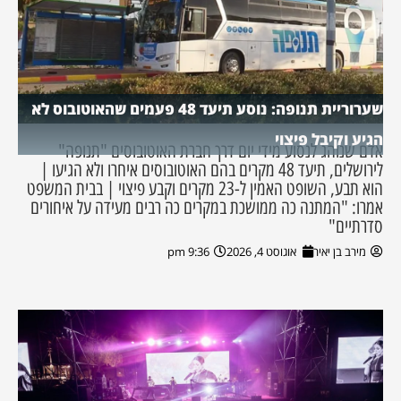
שערוריית תנופה: נוסע תיעד 48 פעמים שהאוטובוס לא
הגיע וקיבל פיצוי
אדם שנוהג לנסוע מידי יום דרך חברת האוטובוסים "תנופה"
לירושלים, תיעד 48 מקרים בהם האוטובוסים איחרו ולא הגיעו |
הוא תבע, השופט האמין ל-23 מקרים וקבע פיצוי | בבית המשפט
אמרו: "המתנה כה ממושכת במקרים כה רבים מעידה על איחורים
סדרתיים"
מירב בן יאיר
אוגוסט 4, 2026
9:36 pm