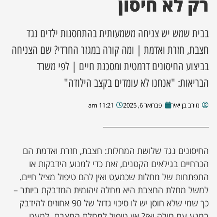
רק לא חיסון
ן מסע מלחמה
בבית שמש יש צניחה משמעותית בהתחסנות ילדים נגד
ת השבוע
חצבת, חזרת ואדמת | ומה קורה במגזר החרדי? שם הצניחה
בביצוע החיסונים דרמטית ומסכנת חיים | לפי משרד
ונים
הבריאות: "אנחנו לא עומדים בקצב הילודה"
לות מקומית
מירב בן יאיר
פברואר 6, 2025
11:21 am
דקס עסקים
החיסונים נגד שלושת המחלות: חצבת, חזרת ואדמת הם
הכרחיים בגילאים הקטנים, זאת כדי למנוע הידבקות או
התפתחות של מחלות שכמעט ואין להם טיפול מציל חיים.
למשל מחלת החצבת היא מחלה זיהומית המדבקת ביותר –
כך שמי שלא חוסן יש לו סיכוי גדול של 90 אחוזים להידבק
במגע עם חולה ואז? אין טיפול למחלת החצבת. למעט