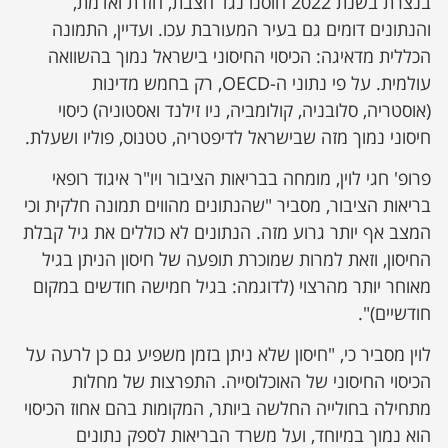
בנצרת בשנת 2022 חוסנו נגד חצבת, חזרת ואדמת,
והנתונים דומים גם בעיר המעורבת עכו. ועדיין, התמונה
הכללית מדאיגה: הכיסוי החיסוני בישראל נמוך בהשוואה
עולמית. על פי נתוני ה-OECD, רק בחמש מדינות
(אוסטריה, סלובניה, קולומביה, ניו זילנד ואסטוניה) כיסוי
חיסוני נמוך מזה שבישראל לדיפטריה, טטנוס, פוליו ושעלת.
פרופ' חגי לוין, מומחה בבריאות הציבור ויו"ר איגוד רופאי
בריאות הציבור, מסביר "שהנתונים מהווים תמונה חלקית וכי
המצב אף יותר גרוע מזה. הנתונים לא כוללים את גיל קבלת
החיסון, וזאת למרות שמוכרת תופעה של חיסון הניתן בגיל
מאוחר יותר מהרצוי (לדוגמה: בגיל חמישה חודשים במקום
חודשיים)".
לוין מסביר כי, "חיסון שלא ניתן בזמן משפיע גם כן לרעה על
הכיסוי החיסוני של האוכלוסייה. התפרצות של מחלות
מתחילה בחולייה החלשה ביותר, המקומות בהם אחוז הכיסוי
הוא נמוך במיוחד, ועל משרד הבריאות לספק נתונים