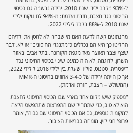
דיפטריה, טטנוס, פוליו ושעלת עמד על 90%, בהשוואה
ל-93% מקרב ילידי שנת 2018. ירידה נרשמה גם בכיסוי
החיסוני נגד חצבת, חזרת ואדמת: מ-94% לתינוקות ילידי
שנת 2018 ל-88% בלבד לילידי 2022.
מהנתונים קשה לדעת האם מי שבחרו לא לחסן את ילדיהם
החליטו כך היא הם נכללים כ"מתנגדי החיסונים" או לא. דבר
שצף וצבר תאוצה מאז מגפת הקורונה. בתל אביב ובאזור
השרון, לדוגמה, לא היה כמעט שינוי בכיסוי החיסוני נגד
דיפטריה, טטנוס, פוליו ושעלת בין ילידי 2018 לילידי 2022,
אך כן הייתה ירידה של כ-3-4 אחוזים בחיסוני ה-MMR
(המשולש – חצבת, חזרת ואדמת).
"מספיק שיש מקום אחד בארץ שבו הכיסוי החיסוני לחצבת
הוא לא טוב, כדי שתתחיל שם התפרצות שתתפשט הלאה
למקומות נוספים, גם אם הכיסוי החיסוני שם גבוה", אומר
פרופ' חגי לוין, מומחה בבריאות הציבור.