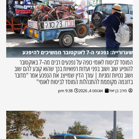
שערורייה: נפגעי ה-7 לאוקטובר ממשיכים להיפגע
המוסד לביטוח לאומי כופה על נפגעים רבים מה-7 באוקטובר
להופיע שוב ושוב בפני ועדות רפואיות בכך שהוא קובע להם שוב
ושוב נכויות זמניות | עורך הדין שמייצג את הנפגע אמר "מדובר
בדוגמה מקוממת להתנהלות המוסד לביטוח לאומי"
מירב בן יאיר
אוגוסט 4, 2026
9:38 pm