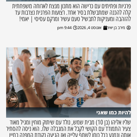
פרגיות ופתיתים עם כרישה הוא מתכון מנצח לארוחה משפחתית
קלה להכנה שמתבשלת בסיר אחד. רצועות הפרגית נצרבות עד
להזהבה ומעניקות לתבשיל טעם עשיר ומרקם עסיסי | יאמי!
מירב בן יאיר
אוגוסט 4, 2026
9:44 pm
להיות כמו שאני
שליו אליהו (בן 10) מבית שמש, נולד עם שיתוק מוחין ומגיל מאוד
צעיר התמודד עם הקושי לקבל את המגבלה שלו. הוא ניסה להסתיר
אותה ונמנע בכל כוחו לשתף עלייה ואז הגיעה נקודת המפנה בחייו