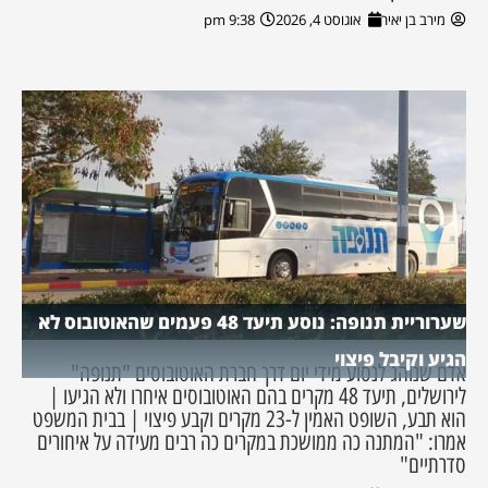
מירב בן יאיר
אוגוסט 4, 2026
9:38 pm
שערוריית תנופה: נוסע תיעד 48 פעמים שהאוטובוס לא
הגיע וקיבל פיצוי
אדם שנוהג לנסוע מידי יום דרך חברת האוטובוסים "תנופה"
לירושלים, תיעד 48 מקרים בהם האוטובוסים איחרו ולא הגיעו |
הוא תבע, השופט האמין ל-23 מקרים וקבע פיצוי | בבית המשפט
אמרו: "המתנה כה ממושכת במקרים כה רבים מעידה על איחורים
סדרתיים"