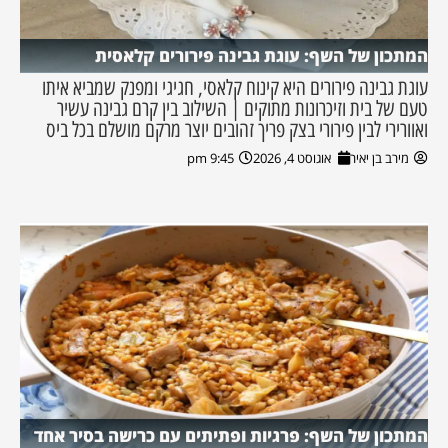
המתכון של השף: עוגת גבינה פירורים קלאסית
עוגת גבינה פירורים היא קינוח קלאסי, חגיגי ומפנק שמביא איתו
טעם של בית וזיכרונות מתוקים | השילוב בין קרם גבינה עשיר
ואוורירי לבין פירורי בצק פריך זהובים יוצר מרקם מושלם בכל ביס
מירב בן יאיר
אוגוסט 4, 2026
9:45 pm
המתכון של השף: פרגיות ופתיתים עם כרישה בסיר אחד