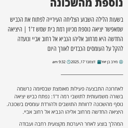
נוספת מהשכונה
ן מסע מלחמה
בשעות הלילה השבוע הצליחה העירייה לפתוח את הכביש
ת השבוע
שמאפשר יציאה נוספת מכיוון רמת בית שמש ד'1 | היציאה
החדשה היא מרחוב אליהו הנביא אל רחוב אביי ונועדה
ונים
להקל על העומסים הכבדים לאורך היום
לות מקומית
מירב בן יאיר
דצמבר 17, 2025
9:32 am
דקס עסקים
לאחרונה התבצעה פעילות מאומצת שבסיומה נרשמה
בשורה משמעותית לתושבי רמה ד’1: נפתח כביש יציאה
נוסף מהשכונה לרווחת התושבים ולהורדת עומסים בשכונה.
היציאה החדשה מרחוב אליהו הנביא אל רחוב אביי.
המהלך בוצע לאחר היערכות מקצועית רחבה ועבודה