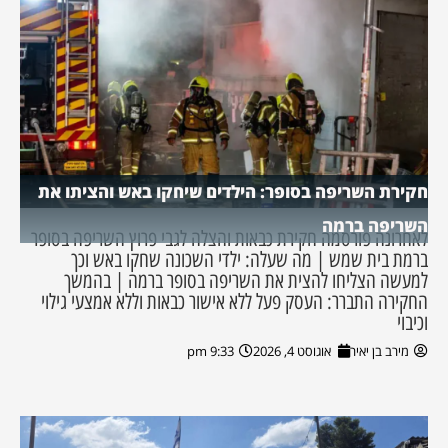
חקירת השריפה בסופר: הילדים שיחקו באש והציתו את
השריפה ברמה
לאחרונה פורסמה חקירת כבאות והצלה לגבי פרוץ השריפה בסופר
ברמת בית שמש | מה שעלה: ילדי השכונה שחקו באש וכך
למעשה הצליחו להצית את השריפה בסופר ברמה | בהמשך
החקירה התברר: העסק פעל ללא אישור כבאות וללא אמצעי גילוי
וכיבוי
מירב בן יאיר
אוגוסט 4, 2026
9:33 pm