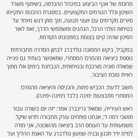
מרוכזת של אגף הביצוע במינהל ההנדסה, בשיתוף משרד
השיכון וכלל הגורמים המקצועיים. במסגרת ההכנות התקיימו
סיורים מקדימים עם יועצי תנועה, תוך מתן דגש מיוחד על
בטיחות הולכי הרגל, הנהגים ומשתמשי הדרך, זאת לאור
הסיכון שהיה קיים בצומת במתכונתו הקודמת.
במקביל, ביקש הממונה גולדברג לבחון הסדרה תחבורתית
נוספת ביציאה מהמרכז המסחרי, שתאפשר בעתיד גם פנייה
שמאלה סוגיה מורכבת ובטיחותית, הנבחנת בימים אלו מתוך
ראיית טובת הציבור.
חשוב לדעת: הכביש פתוח, והכניסה והיציאה מהמרכז
המסחרי מתבצעות ימינה בלבד (ימינה-ימינה).
ראש העירייה, שמואל גרינברג אמר: ״זה יום בשורה עבור
תושבי רמה ד׳, אנחנו פותחים עורק תחבורה חדש שיקל
משמעותית על העומס הרב ביציאה מהשכונה, אני מודה
למ״מ יו״ר תכנון ובניה שמעון גולדברג על האצת ההליך ועל