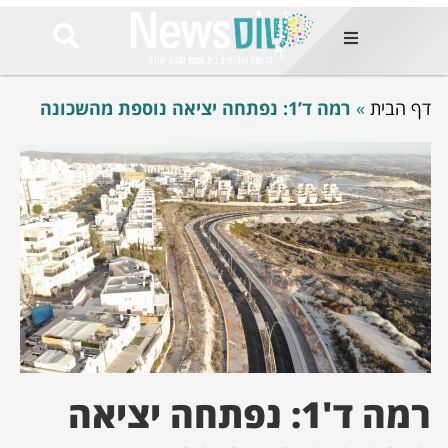
ות
דף הבית
»
רמה ד’1: נפתחה יציאה נוספת מהשכונה
שות החמות
ר בימים
ונים באזור
רט
Et ullamco
sollicitudin 
odio conseq
mauris, wisi v
tortor semper
feugiat 
ultricies la
Congue mat
luctus, quam 
mi sem
רמה ד'1: נפתחה יציאה
לים