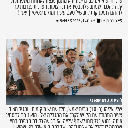
פרגיות ופתיתים עם כרישה הוא מתכון מנצח לארוחה משפחתית
קלה להכנה שמתבשלת בסיר אחד. רצועות הפרגית נצרבות עד
להזהבה ומעניקות לתבשיל טעם עשיר ומרקם עסיסי | יאמי!
מירב בן יאיר
אוגוסט 4, 2026
9:44 pm
להיות כמו שאני
שליו אליהו (בן 10) מבית שמש, נולד עם שיתוק מוחין ומגיל מאוד
צעיר התמודד עם הקושי לקבל את המגבלה שלו. הוא ניסה להסתיר
אותה ונמנע בכל כוחו לשתף עלייה ואז הגיעה נקודת המפנה בחייו
שגרמה לו לקבל את עצמו ולהבין עד כמה הוא שלם כפי שהוא |