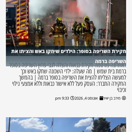
חקירת השריפה בסופר: הילדים שיחקו באש והציתו את
השריפה ברמה
לאחרונה פורסמה חקירת כבאות והצלה לגבי פרוץ השריפה בסופר
ברמת בית שמש | מה שעלה: ילדי השכונה שחקו באש וכך
למעשה הצליחו להצית את השריפה בסופר ברמה | בהמשך
החקירה התברר: העסק פעל ללא אישור כבאות וללא אמצעי גילוי
וכיבוי
מירב בן יאיר
אוגוסט 4, 2026
9:33 pm