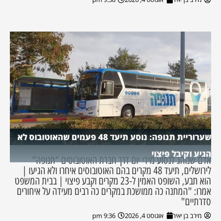
שערוריית תנופה: נוסע תיעד 48 פעמים שהאוטובוס לא
הגיע וקיבל פיצוי
אדם שנוהג לנסוע מידי יום דרך חברת האוטובוסים "תנופה"
לירושלים, תיעד 48 מקרים בהם האוטובוסים איחרו ולא הגיעו |
הוא תבע, השופט האמין ל-23 מקרים וקבע פיצוי | בבית המשפט
אמרו: "המתנה כה ממושכת במקרים כה רבים מעידה על איחורים
סדרתיים"
מירב בן יאיר
אוגוסט 4, 2026
9:36 pm