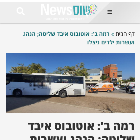
ות
דף הבית
»
רמה ב': אוטובוס איבד שליטה; הנהג
שות החמות
ר בימים
ועשרות ילדים ניצלו
ונים באזור
רט
Et ullamco
sollicitudin 
odio conseq
mauris, wisi v
tortor semper
feugiat 
ultricies la
Congue mat
luctus, quam 
רמה ב': אוטובוס איבד
mi sem
שליטה; הנהג ועשרות
לים