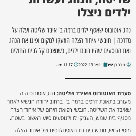
ילדים ניצלו
ן מסע מלחמה
נהג אוטובוס שאסף ילדים ברמה ב' איבד שליטה ועלה על
ת השבוע
מדרכה | חובשי איחוד הצלה הוזעקו למקום ופינו את הנהג
ונים
ואת הנוסעים שהיו רובם ילדים, כשמצבם קל לבית החולים
לות מקומית
מירב בן יאיר
ינואר 13, 2022
11:17 am
דקס עסקים
סערת האוטובוס שאיבד שליטה:
נהג אוטובוס היה
מעורב בתאונת דרכים ברמה ב', ברחוב יהודה הנשיא לאחר
שאיבד את השליטה. חובשי רפואת חירום של איחוד הצלה
מסניף בית שמש, העניקו לו ולנוסעים סיוע ראשוני בשטח.
מוטי הרוש, חובש ביחידת האופנולנסים של איחוד הצלה