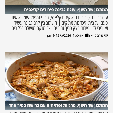
המתכון של השף: עוגת גבינה פירורים קלאסית
עוגת גבינה פירורים היא קינוח קלאסי, חגיגי ומפנק שמביא איתו
טעם של בית וזיכרונות מתוקים | השילוב בין קרם גבינה עשיר
ואוורירי לבין פירורי בצק פריך זהובים יוצר מרקם מושלם בכל ביס
מירב בן יאיר
אוגוסט 4, 2026
9:45 pm
המתכון של השף: פרגיות ופתיתים עם כרישה בסיר אחד