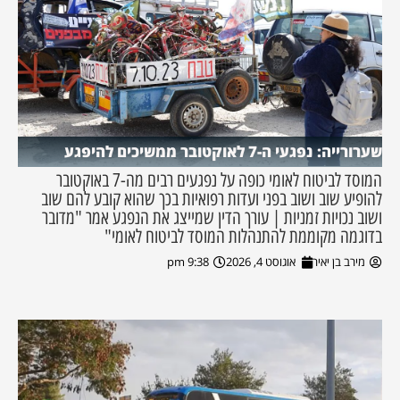
שערורייה: נפגעי ה-7 לאוקטובר ממשיכים להיפגע
המוסד לביטוח לאומי כופה על נפגעים רבים מה-7 באוקטובר
להופיע שוב ושוב בפני ועדות רפואיות בכך שהוא קובע להם שוב
ושוב נכויות זמניות | עורך הדין שמייצג את הנפגע אמר "מדובר
בדוגמה מקוממת להתנהלות המוסד לביטוח לאומי"
מירב בן יאיר
אוגוסט 4, 2026
9:38 pm