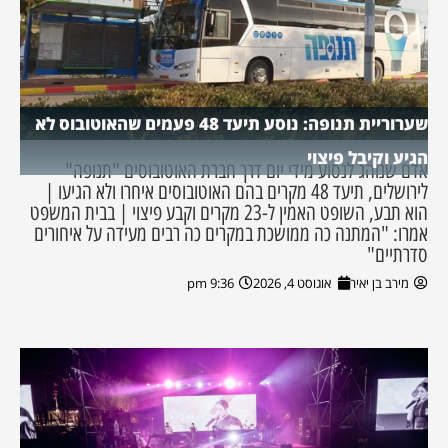
שערוריית תנופה: נוסע תיעד 48 פעמים שהאוטובוס לא
הגיע וקיבל פיצוי
אדם שנוהג לנסוע מידי יום דרך חברת האוטובוסים "תנופה"
לירושלים, תיעד 48 מקרים בהם האוטובוסים איחרו ולא הגיעו |
הוא תבע, השופט האמין ל-23 מקרים וקבע פיצוי | בבית המשפט
אמרו: "המתנה כה ממושכת במקרים כה רבים מעידה על איחורים
סדרתיים"
מירב בן יאיר
אוגוסט 4, 2026
9:36 pm