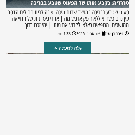
טרגדיה: נקבע מותו של הפעוט שטבע בבריכה
פעוט שטבע בבריכה במושב שדות מיכה, פונה לבית החולים הדסה
עין כרם כשהוא ללא דופק או נשימה | אחרי ניסיונות של החייאה
ממושכים, הרופאים נאלצו לקבוע את מותו | יהי זכרו ברוך
מירב בן יאיר
אוגוסט 4, 2026
9:33 pm
עלה למעלה
מזל טוב!
סמדר כהן האלופה שבתמונה, חגגה את יום הולדתה לאחרונה