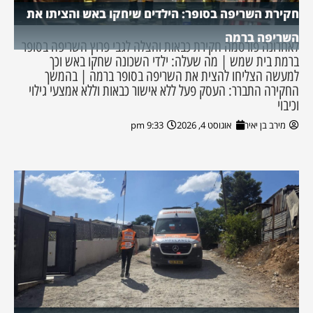
חקירת השריפה בסופר: הילדים שיחקו באש והציתו את
השריפה ברמה
לאחרונה פורסמה חקירת כבאות והצלה לגבי פרוץ השריפה בסופר
ברמת בית שמש | מה שעלה: ילדי השכונה שחקו באש וכך
למעשה הצליחו להצית את השריפה בסופר ברמה | בהמשך
החקירה התברר: העסק פעל ללא אישור כבאות וללא אמצעי גילוי
וכיבוי
מירב בן יאיר
אוגוסט 4, 2026
9:33 pm