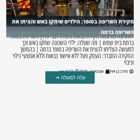
חקירת השריפה בסופר: הילדים שיחקו באש והציתו את
השריפה ברמה
לאחרונה פורסמה חקירת כבאות והצלה לגבי פרוץ השריפה בסופר
ברמת בית שמש | מה שעלה: ילדי השכונה שחקו באש וכך
למעשה הצליחו להצית את השריפה בסופר ברמה | בהמשך
החקירה התברר: העסק פעל ללא אישור כבאות וללא אמצעי גילוי
וכיבוי
מירב בן יאיר
אוגוסט 4, 2026
9:33 pm
עלה למעלה