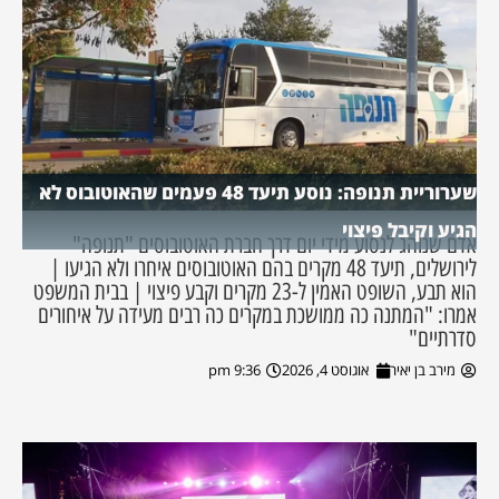
שערוריית תנופה: נוסע תיעד 48 פעמים שהאוטובוס לא
הגיע וקיבל פיצוי
אדם שנוהג לנסוע מידי יום דרך חברת האוטובוסים "תנופה"
לירושלים, תיעד 48 מקרים בהם האוטובוסים איחרו ולא הגיעו |
הוא תבע, השופט האמין ל-23 מקרים וקבע פיצוי | בבית המשפט
אמרו: "המתנה כה ממושכת במקרים כה רבים מעידה על איחורים
סדרתיים"
מירב בן יאיר
אוגוסט 4, 2026
9:36 pm