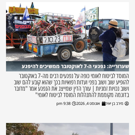
שערורייה: נפגעי ה-7 לאוקטובר ממשיכים להיפגע
המוסד לביטוח לאומי כופה על נפגעים רבים מה-7 באוקטובר
להופיע שוב ושוב בפני ועדות רפואיות בכך שהוא קובע להם שוב
ושוב נכויות זמניות | עורך הדין שמייצג את הנפגע אמר "מדובר
בדוגמה מקוממת להתנהלות המוסד לביטוח לאומי"
מירב בן יאיר
אוגוסט 4, 2026
9:38 pm