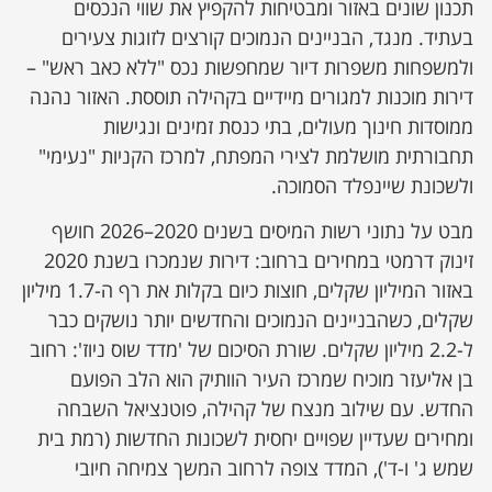
תכנון שונים באזור ומבטיחות להקפיץ את שווי הנכסים
בעתיד. מנגד, הבניינים הנמוכים קורצים לזוגות צעירים
ולמשפחות משפרות דיור שמחפשות נכס "ללא כאב ראש" –
דירות מוכנות למגורים מיידיים בקהילה תוססת. האזור נהנה
ממוסדות חינוך מעולים, בתי כנסת זמינים ונגישות
תחבורתית מושלמת לצירי המפתח, למרכז הקניות "נעימי"
ולשכונת שיינפלד הסמוכה.
מבט על נתוני רשות המיסים בשנים 2020–2026 חושף
זינוק דרמטי במחירים ברחוב: דירות שנמכרו בשנת 2020
באזור המיליון שקלים, חוצות כיום בקלות את רף ה-1.7 מיליון
שקלים, כשהבניינים הנמוכים והחדשים יותר נושקים כבר
ל-2.2 מיליון שקלים. שורת הסיכום של 'מדד שוס ניוז': רחוב
בן אליעזר מוכיח שמרכז העיר הוותיק הוא הלב הפועם
החדש. עם שילוב מנצח של קהילה, פוטנציאל השבחה
ומחירים שעדיין שפויים יחסית לשכונות החדשות (רמת בית
שמש ג' ו-ד'), המדד צופה לרחוב המשך צמיחה חיובי