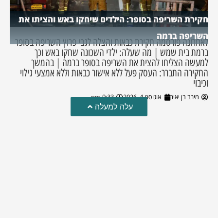
חקירת השריפה בסופר: הילדים שיחקו באש והציתו את
השריפה ברמה
לאחרונה פורסמה חקירת כבאות והצלה לגבי פרוץ השריפה בסופר
ברמת בית שמש | מה שעלה: ילדי השכונה שחקו באש וכך
למעשה הצליחו להצית את השריפה בסופר ברמה | בהמשך
החקירה התברר: העסק פעל ללא אישור כבאות וללא אמצעי גילוי
וכיבוי
מירב בן יאיר
אוגוסט 4, 2026
9:33 pm
עלה למעלה