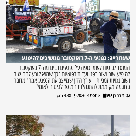
שערורייה: נפגעי ה-7 לאוקטובר ממשיכים להיפגע
המוסד לביטוח לאומי כופה על נפגעים רבים מה-7 באוקטובר
להופיע שוב ושוב בפני ועדות רפואיות בכך שהוא קובע להם שוב
ושוב נכויות זמניות | עורך הדין שמייצג את הנפגע אמר "מדובר
בדוגמה מקוממת להתנהלות המוסד לביטוח לאומי"
מירב בן יאיר
אוגוסט 4, 2026
9:38 pm