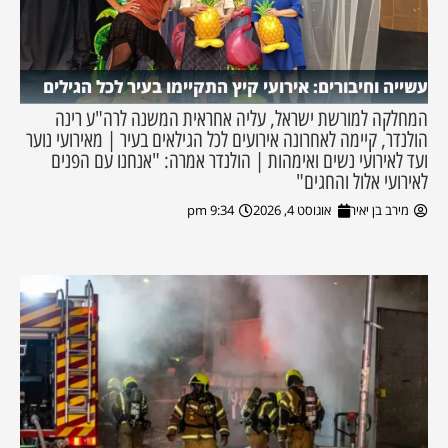
עשייה וחיבורים: אירועי קיץ התקיימו בעיר לכל הגילים
המחלקה למורשת ישראל, עליה אחראית המשנה לרה"ע רינה
הולנדר, קיימה לאחרונה אירועים לכל הגילאים בעיר | מאירועי נוער
ועד לאירועי נשים ואימהות | הולנדר אמרה: "אנחנו עם הפנים
לאירועי אלול והחגים"
מירב בן יאיר
אוגוסט 4, 2026
9:34 pm