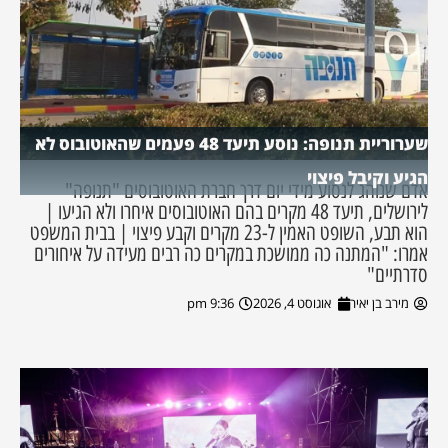
שערוריית תנופה: נוסע תיעד 48 פעמים שהאוטובוס לא
הגיע וקיבל פיצוי
אדם שנוהג לנסוע מידי יום דרך חברת האוטובוסים "תנופה"
לירושלים, תיעד 48 מקרים בהם האוטובוסים איחרו ולא הגיעו |
הוא תבע, השופט האמין ל-23 מקרים וקבע פיצוי | בבית המשפט
אמרו: "המתנה כה ממושכת במקרים כה רבים מעידה על איחורים
סדרתיים"
מירב בן יאיר
אוגוסט 4, 2026
9:36 pm