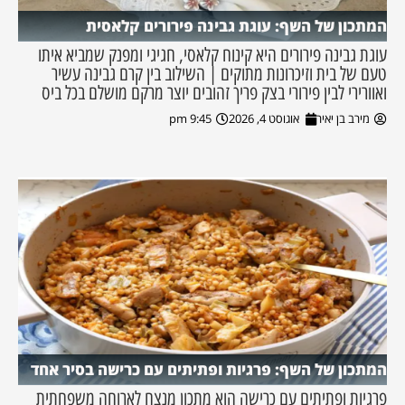
המתכון של השף: עוגת גבינה פירורים קלאסית
עוגת גבינה פירורים היא קינוח קלאסי, חגיגי ומפנק שמביא איתו
טעם של בית וזיכרונות מתוקים | השילוב בין קרם גבינה עשיר
ואוורירי לבין פירורי בצק פריך זהובים יוצר מרקם מושלם בכל ביס
מירב בן יאיר
אוגוסט 4, 2026
9:45 pm
המתכון של השף: פרגיות ופתיתים עם כרישה בסיר אחד
פרגיות ופתיתים עם כרישה הוא מתכון מנצח לארוחה משפחתית