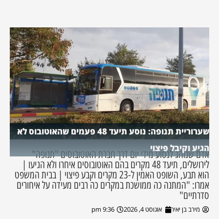
שערוריית תנופה: נוסע תיעד 48 פעמים שהאוטובוס לא
הגיע וקיבל פיצוי
אדם שנוהג לנסוע מידי יום דרך חברת האוטובוסים "תנופה"
לירושלים, תיעד 48 מקרים בהם האוטובוסים איחרו ולא הגיעו |
הוא תבע, השופט האמין ל-23 מקרים וקבע פיצוי | בבית המשפט
אמרו: "המתנה כה ממושכת במקרים כה רבים מעידה על איחורים
סדרתיים"
מירב בן יאיר
אוגוסט 4, 2026
9:36 pm