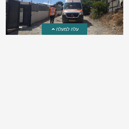
עלה למעלה
טרגדיה: נקבע מותו של הפעוט שטבע בבריכה
פעוט שטבע בבריכה במושב שדות מיכה, פונה לבית החולים הדסה
עין כרם כשהוא ללא דופק או נשימה | אחרי ניסיונות של החייאה
ממושכים, הרופאים נאלצו לקבוע את מותו | יהי זכרו ברוך
מירב בן יאיר
אוגוסט 4, 2026
9:33 pm