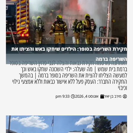
חקירת השריפה בסופר: הילדים שיחקו באש והציתו את
השריפה ברמה
לאחרונה פורסמה חקירת כבאות והצלה לגבי פרוץ השריפה בסופר
ברמת בית שמש | מה שעלה: ילדי השכונה שחקו באש וכך
למעשה הצליחו להצית את השריפה בסופר ברמה | בהמשך
החקירה התברר: העסק פעל ללא אישור כבאות וללא אמצעי גילוי
וכיבוי
מירב בן יאיר
אוגוסט 4, 2026
9:33 pm