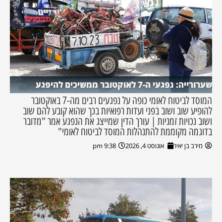
שערורייה: נפגעי ה-7 לאוקטובר ממשיכים להיפגע
המוסד לביטוח לאומי כופה על נפגעים רבים מה-7 באוקטובר
להופיע שוב ושוב בפני ועדות רפואיות בכך שהוא קובע להם שוב
ושוב נכויות זמניות | עורך הדין שמייצג את הנפגע אמר "מדובר
בדוגמה מקוממת להתנהלות המוסד לביטוח לאומי"
מירב בן יאיר
אוגוסט 4, 2026
9:38 pm