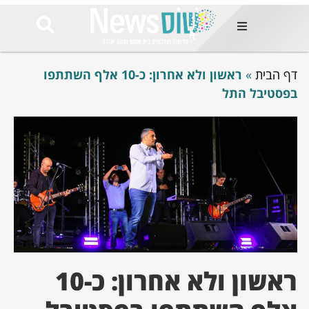
ות
דף הבית
»
ראשון ולא אחרון: כ-10 אלף השתתפו
שות החמות
ר בימים
בפסטיבל התל
ונים באזור
רט
Et ullamco
sollicitudin 
odio conseq
mauris, wisi v
tortor semper
feugiat 
ultricies la
Congue mat
luctus, quam 
mi sem
ראשון ולא אחרון: כ-10
לים