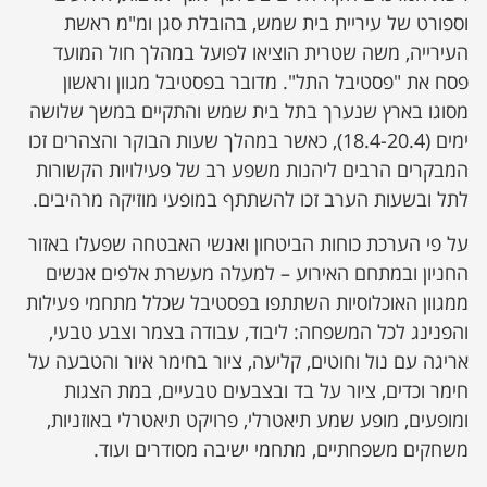
וספורט של עיריית בית שמש, בהובלת סגן ומ"מ ראשת
העירייה, משה שטרית הוציאו לפועל במהלך חול המועד
פסח את "פסטיבל התל". מדובר בפסטיבל מגוון וראשון
מסוגו בארץ שנערך בתל בית שמש והתקיים במשך שלושה
ימים (18.4-20.4), כאשר במהלך שעות הבוקר והצהרים זכו
המבקרים הרבים ליהנות משפע רב של פעילויות הקשורות
לתל ובשעות הערב זכו להשתתף במופעי מוזיקה מרהיבים.
על פי הערכת כוחות הביטחון ואנשי האבטחה שפעלו באזור
החניון ובמתחם האירוע – למעלה מעשרת אלפים אנשים
ממגוון האוכלוסיות השתתפו בפסטיבל שכלל מתחמי פעילות
והפנינג לכל המשפחה: ליבוד, עבודה בצמר וצבע טבעי,
אריגה עם נול וחוטים, קליעה, ציור בחימר איור והטבעה על
חימר וכדים, ציור על בד ובצבעים טבעיים, במת הצגות
ומופעים, מופע שמע תיאטרלי, פרויקט תיאטרלי באוזניות,
משחקים משפחתיים, מתחמי ישיבה מסודרים ועוד.