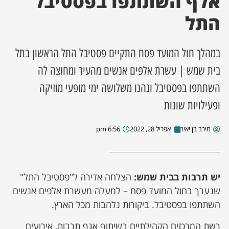
אלף השתתפו בפסטיבל
התל
ן מסע מלחמה
ת השבוע
במהלך חול המועד פסח התקיים פסטיבל התל הראשון בתל
בית שמש | עשרת אלפים אנשים מהעיר ומחוצה לה
ונים
השתתפו בפסטיבל ונהנו משלושה ימי מופעי מוזיקה
ופעילויות שונות
לות מקומית
מירב בן יאיר
אפריל 28, 2022
6:56 pm
דקס עסקים
יש תרבות בבית שמש:
הצלחה אדירה ל"פסטיבל התל"
שנערך בחול המועד פסח – למעלה מעשרת אלפים אנשים
השתתפו בפסטיבל. ביקורות נלהבות מכל הארץ.
רשת המרכזים הקהילתיים בשיתוף אגף תרבות, אירועים