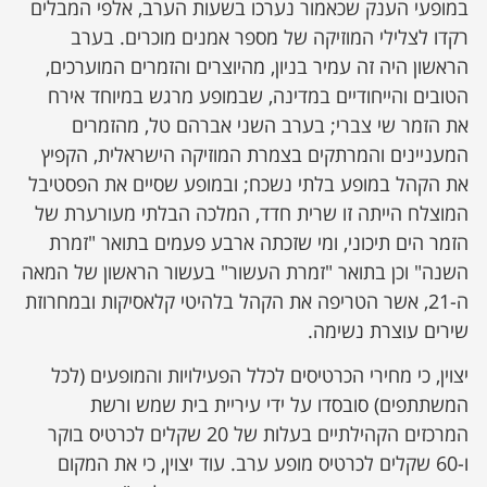
במופעי הענק שכאמור נערכו בשעות הערב, אלפי המבלים
רקדו לצלילי המוזיקה של מספר אמנים מוכרים. בערב
הראשון היה זה עמיר בניון, מהיוצרים והזמרים המוערכים,
הטובים והייחודיים במדינה, שבמופע מרגש במיוחד אירח
את הזמר שי צברי; בערב השני אברהם טל, מהזמרים
המעניינים והמרתקים בצמרת המוזיקה הישראלית, הקפיץ
את הקהל במופע בלתי נשכח; ובמופע שסיים את הפסטיבל
המוצלח הייתה זו שרית חדד, המלכה הבלתי מעורערת של
הזמר הים תיכוני, ומי שזכתה ארבע פעמים בתואר "זמרת
השנה" וכן בתואר "זמרת העשור" בעשור הראשון של המאה
ה-21, אשר הטריפה את הקהל בלהיטי קלאסיקות ובמחרוזת
שירים עוצרת נשימה.
יצוין, כי מחירי הכרטיסים לכלל הפעילויות והמופעים (לכל
המשתתפים) סובסדו על ידי עיריית בית שמש ורשת
המרכזים הקהילתיים בעלות של 20 שקלים לכרטיס בוקר
ו-60 שקלים לכרטיס מופע ערב. עוד יצוין, כי את המקום