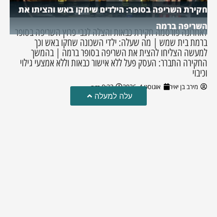
חקירת השריפה בסופר: הילדים שיחקו באש והציתו את
השריפה ברמה
לאחרונה פורסמה חקירת כבאות והצלה לגבי פרוץ השריפה בסופר
ברמת בית שמש | מה שעלה: ילדי השכונה שחקו באש וכך
למעשה הצליחו להצית את השריפה בסופר ברמה | בהמשך
החקירה התברר: העסק פעל ללא אישור כבאות וללא אמצעי גילוי
וכיבוי
מירב בן יאיר
אוגוסט 4, 2026
9:33 pm
עלה למעלה