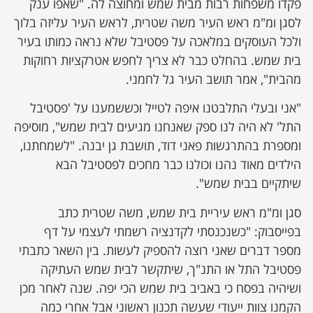
פקדו משפחות רבות מבית שמש ומחוצה לה. "שאפו ענק
לסגן ומ"מ ראש העיר משה שטרית, לראש העיר עליזה בלוך
ולכל העוסקים במלאכה על פסטיבל שלא נראה כמותו בעיר
בית שמש. בהחלט כבר לא צריך לחפש אטרקציות רחוקות
מהבית", אמר תושב העיר גל לחמני.
"אני ובעלי התלבטנו איפה לטייל וכששמענו על 'פסטיבל
התל' לא היה לנו ספק שאנחנו מגיעים לבית שמש", מוסיפה
ומספרת בהתרגשות פאני דוד, תושבת גן יבנה. "לשמחתנו,
הילדים מאוד נהנו וכולנו כבר מחכים לפסטיבל הבא
שיתקיים בבית שמש".
סגן ומ"מ ראש עיריית בית שמש, משה שטרית כתב
בפייסבוק: "כשנכנסתי לקדנציה רשמתי לעצמי על דף
מספר דברים שאני רוצה להספיק לעשות. בין השאר כתבתי
פסטיבל התל או התנ"ך, שיתקשר לבית שמש העתיקה
ושיהיה בפסח כי באביב בית שמש הכי יפה. שנה לאחר מכן
הקמנו צוות ייעודי שעשה תכנון ראשוני אבל אחרי כמה