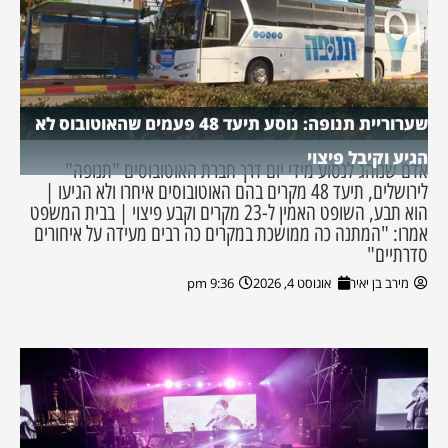
שערוריית תנופה: נוסע תיעד 48 פעמים שהאוטובוס לא
הגיע וקיבל פיצוי
אדם שנוהג לנסוע מידי יום דרך חברת האוטובוסים "תנופה"
לירושלים, תיעד 48 מקרים בהם האוטובוסים איחרו ולא הגיעו |
הוא תבע, השופט האמין ל-23 מקרים וקבע פיצוי | בבית המשפט
אמרו: "המתנה כה ממושכת במקרים כה רבים מעידה על איחורים
סדרתיים"
מירב בן יאיר
אוגוסט 4, 2026
9:36 pm