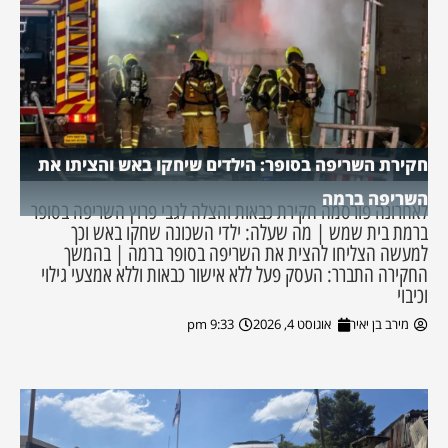
חקירת השריפה בסופר: הילדים שיחקו באש והציתו את
השריפה ברמה
לאחרונה פורסמה חקירת כבאות והצלה לגבי פרוץ השריפה בסופר
ברמת בית שמש | מה שעלה: ילדי השכונה שחקו באש וכך
למעשה הצליחו להצית את השריפה בסופר ברמה | בהמשך
החקירה התברר: העסק פעל ללא אישור כבאות וללא אמצעי גילוי
וכיבוי
מירב בן יאיר
אוגוסט 4, 2026
9:33 pm