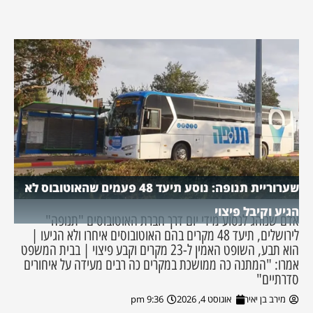
שערוריית תנופה: נוסע תיעד 48 פעמים שהאוטובוס לא
הגיע וקיבל פיצוי
אדם שנוהג לנסוע מידי יום דרך חברת האוטובוסים "תנופה"
לירושלים, תיעד 48 מקרים בהם האוטובוסים איחרו ולא הגיעו |
הוא תבע, השופט האמין ל-23 מקרים וקבע פיצוי | בבית המשפט
אמרו: "המתנה כה ממושכת במקרים כה רבים מעידה על איחורים
סדרתיים"
מירב בן יאיר
אוגוסט 4, 2026
9:36 pm