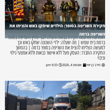
חקירת השריפה בסופר: הילדים שיחקו באש והציתו את
השריפה ברמה
לאחרונה פורסמה חקירת כבאות והצלה לגבי פרוץ השריפה בסופר
ברמת בית שמש | מה שעלה: ילדי השכונה שחקו באש וכך
למעשה הצליחו להצית את השריפה בסופר ברמה | בהמשך
החקירה התברר: העסק פעל ללא אישור כבאות וללא אמצעי גילוי
וכיבוי
מירב בן יאיר
אוגוסט 4, 2026
9:33 pm