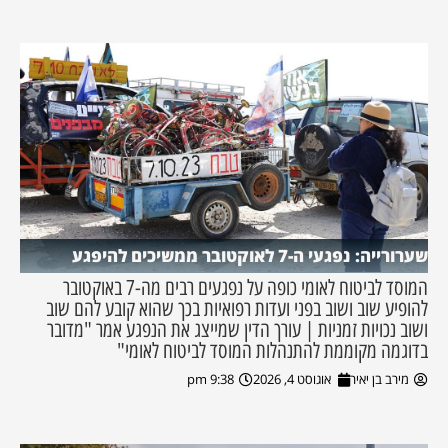
שערורייה: נפגעי ה-7 לאוקטובר ממשיכים להיפגע
המוסד לביטוח לאומי כופה על נפגעים רבים מה-7 באוקטובר
להופיע שוב ושוב בפני ועדות רפואיות בכך שהוא קובע להם שוב
ושוב נכויות זמניות | עורך הדין שמייצג את הנפגע אמר "מדובר
בדוגמה מקוממת להתנהלות המוסד לביטוח לאומי"
מירב בן יאיר
אוגוסט 4, 2026
9:38 pm