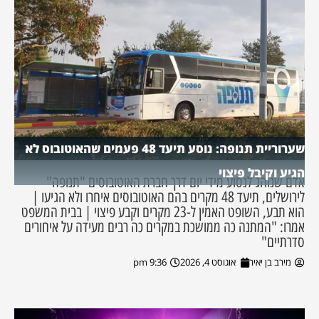
שערוריית תנופה: נוסע תיעד 48 פעמים שהאוטובוס לא
הגיע וקיבל פיצוי
אדם שנוהג לנסוע מידי יום דרך חברת האוטובוסים "תנופה"
לירושלים, תיעד 48 מקרים בהם האוטובוסים איחרו ולא הגיעו |
הוא תבע, השופט האמין ל-23 מקרים וקבע פיצוי | בבית המשפט
אמרו: "המתנה כה ממושכת במקרים כה רבים מעידה על איחורים
סדרתיים"
מירב בן יאיר
אוגוסט 4, 2026
9:36 pm