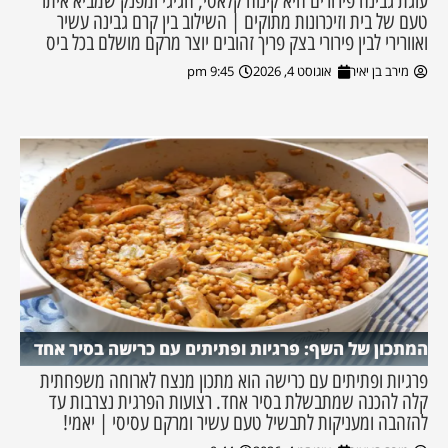
עוגת גבינה פירורים היא קינוח קלאסי, חגיגי ומפנק שמביא איתו
טעם של בית וזיכרונות מתוקים | השילוב בין קרם גבינה עשיר
ואוורירי לבין פירורי בצק פריך זהובים יוצר מרקם מושלם בכל ביס
מירב בן יאיר
אוגוסט 4, 2026
9:45 pm
המתכון של השף: פרגיות ופתיתים עם כרישה בסיר אחד
פרגיות ופתיתים עם כרישה הוא מתכון מנצח לארוחה משפחתית
קלה להכנה שמתבשלת בסיר אחד. רצועות הפרגית נצרבות עד
להזהבה ומעניקות לתבשיל טעם עשיר ומרקם עסיסי | יאמי!