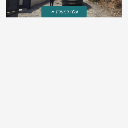
עלה למעלה
טרגדיה: נקבע מותו של הפעוט שטבע בבריכה
פעוט שטבע בבריכה במושב שדות מיכה, פונה לבית החולים הדסה
עין כרם כשהוא ללא דופק או נשימה | אחרי ניסיונות של החייאה
ממושכים, הרופאים נאלצו לקבוע את מותו | יהי זכרו ברוך
מירב בן יאיר
אוגוסט 4, 2026
9:33 pm