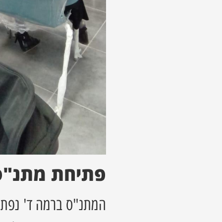
פתיחת מתנ"ס
המתנ"ס ברמה ד' נפתח 