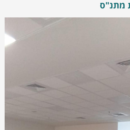
 מתנ"ס