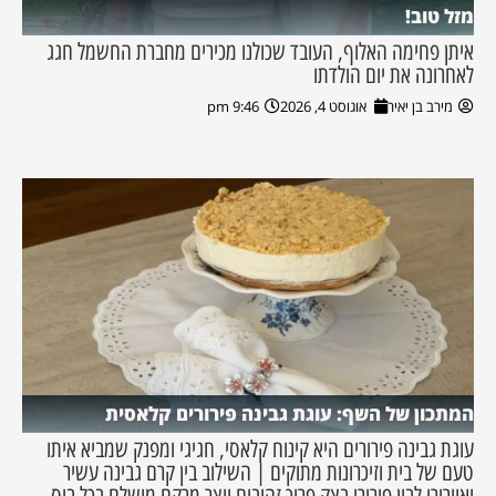
מזל טוב!
איתן פחימה האלוף, העובד שכולנו מכירים מחברת החשמל חגג
לאחרונה את יום הולדתו
מירב בן יאיר
אוגוסט 4, 2026
9:46 pm
המתכון של השף: עוגת גבינה פירורים קלאסית
עוגת גבינה פירורים היא קינוח קלאסי, חגיגי ומפנק שמביא איתו
טעם של בית וזיכרונות מתוקים | השילוב בין קרם גבינה עשיר
ואוורירי לבין פירורי בצק פריך זהובים יוצר מרקם מושלם בכל ביס