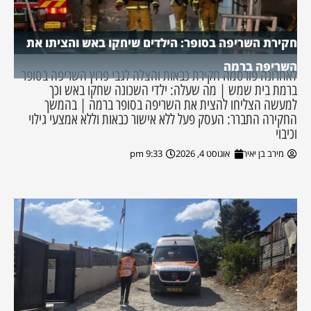
חקירת השריפה בסופר: הילדים שיחקו באש והציתו את
השריפה ברמה
לאחרונה פורסמה חקירת כבאות והצלה לגבי פרוץ השריפה בסופר
ברמת בית שמש | מה שעלה: ילדי השכונה שחקו באש וכך
למעשה הצליחו להצית את השריפה בסופר ברמה | בהמשך
החקירה התברר: העסק פעל ללא אישור כבאות וללא אמצעי גילוי
וכיבוי
מירב בן יאיר
אוגוסט 4, 2026
9:33 pm