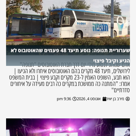
שערוריית תנופה: נוסע תיעד 48 פעמים שהאוטובוס לא
הגיע וקיבל פיצוי
אדם שנוהג לנסוע מידי יום דרך חברת האוטובוסים "תנופה"
לירושלים, תיעד 48 מקרים בהם האוטובוסים איחרו ולא הגיעו |
הוא תבע, השופט האמין ל-23 מקרים וקבע פיצוי | בבית המשפט
אמרו: "המתנה כה ממושכת במקרים כה רבים מעידה על איחורים
סדרתיים"
מירב בן יאיר
אוגוסט 4, 2026
9:36 pm