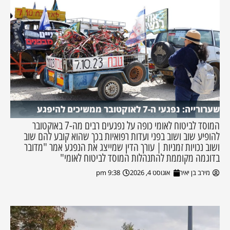
שערורייה: נפגעי ה-7 לאוקטובר ממשיכים להיפגע
המוסד לביטוח לאומי כופה על נפגעים רבים מה-7 באוקטובר
להופיע שוב ושוב בפני ועדות רפואיות בכך שהוא קובע להם שוב
ושוב נכויות זמניות | עורך הדין שמייצג את הנפגע אמר "מדובר
בדוגמה מקוממת להתנהלות המוסד לביטוח לאומי"
מירב בן יאיר
אוגוסט 4, 2026
9:38 pm