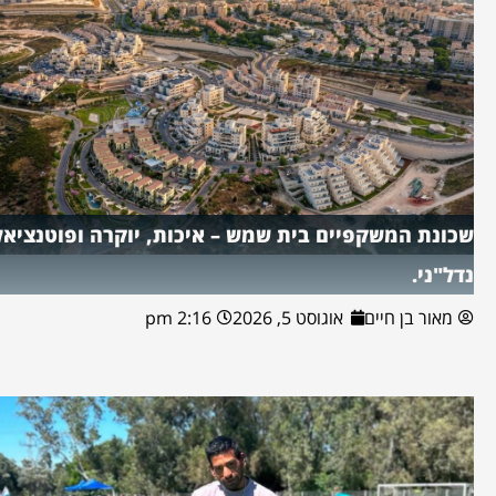
שכונת המשקפיים בית שמש – איכות, יוקרה ופוטנציאל
נדל"ני.
מאור בן חיים
אוגוסט 5, 2026
2:16 pm