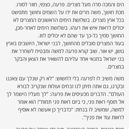
הים והמכה סרה מעל מצרים. פרעה, כצפוי, חוזר לסורו.
מכת חושך, משה מרים את ידו על השמים וחושך מתפשט
בכל ארץ מצרים. בשלושת הימים הראשונים המצרים לא
יכולים לראות איש את רעהו. בשלושת הימים לאחר-מכן,
החושך סמיך כל-כך עד שהם לא יכולים לזוז.
בעוד המצרים סובלים מהחושך, לבני ישראל, היושבים בארץ
גושן, יש אור. שוב קורא פרעה למשה ומבטיח לשחרר את
בני ישראל בתנאי אחד עליהם להשאיר את הצאן והבקר
במצרים.
משה משיב לו לפרעה בלי לחשוש: "לא רק שנלך עם צאננו
ובקרנו, גם אתה תיתן לנו זבחים ועולות שנקריב לבורא
העולם". הדברים מכעיסים את פרעה: "לך מעלי! הישמר לך
אל תוסף ראות פני, כי ביום ראות פני תמות"! הוא אומר
למשה, שמשיב לו בנחת: "כדבריך כן אעשה לא אוסיף
לראות עוד את פניך".