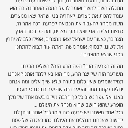
מכת בכורות, המכה האחרונה, תוך כדי שיחה עם פרעה,
מתגלה השם למשה ואומר לו על המכה האחרונה בה הוא
עומד להכות את מצרים, לאחריה בני ישראל יצאו ממצרים.
משה ממהר להעביר את הנבואה לפרעה: "כה אמר ה',
כחצות הלילה אני יוצא בתוך מצרים, ומת כל בכור בארץ
מצרים", כאשר עם ישראל יצאו ממצרים, אפילו כלב לא יחרץ
את לשונו! לבסוף, אומר משה, "אתה עוד תבוא להתחנן
בפני שנצא ממצרים".
מה זה הפרעה הזה? הפה הרע הזה? השליט הבלתי
מעורער הזה של יצר הרע, מה הוא בא ללמד אותנו? אנחנו
תמיד אומרים שאין כלום בתורה שלא שייך אלינו ומה אנחנו
יכולים לקחת ממנו והפער הזה שנפער בתוכנו כי מעפר
באנו ואל עפר נשוב כל כך הרבה מילים בשם אחד של מלך
מופרע שהוא חושב שהוא מנהל את העולם …
בכל אחד מאיתנו יש פרעה כזה שמבלבל אותנו ונותן לנו
לחשוב שאנחנו מנהלים את העולם וכמו באגדה של פסח
כתוב "שבכל דור ודור חייב אדם לראות את עצמו כאילו הוא