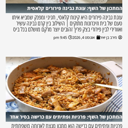
המתכון של השף: עוגת גבינה פירורים קלאסית
עוגת גבינה פירורים היא קינוח קלאסי, חגיגי ומפנק שמביא איתו
טעם של בית וזיכרונות מתוקים | השילוב בין קרם גבינה עשיר
ואוורירי לבין פירורי בצק פריך זהובים יוצר מרקם מושלם בכל ביס
מירב בן יאיר
אוגוסט 4, 2026
9:45 pm
המתכון של השף: פרגיות ופתיתים עם כרישה בסיר אחד
פרגיות ופתיתים עם כרישה הוא מתכון מנצח לארוחה משפחתית