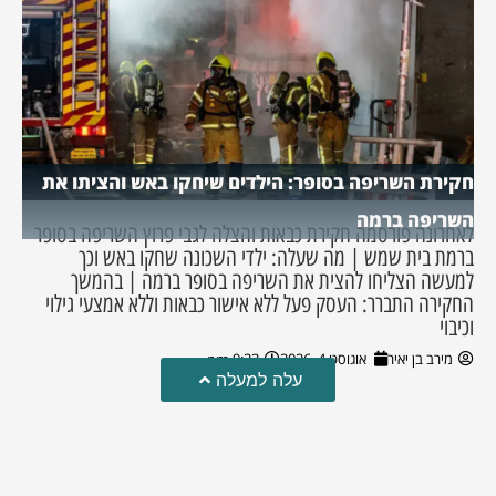
חקירת השריפה בסופר: הילדים שיחקו באש והציתו את
השריפה ברמה
לאחרונה פורסמה חקירת כבאות והצלה לגבי פרוץ השריפה בסופר
ברמת בית שמש | מה שעלה: ילדי השכונה שחקו באש וכך
למעשה הצליחו להצית את השריפה בסופר ברמה | בהמשך
החקירה התברר: העסק פעל ללא אישור כבאות וללא אמצעי גילוי
וכיבוי
מירב בן יאיר
אוגוסט 4, 2026
9:33 pm
עלה למעלה