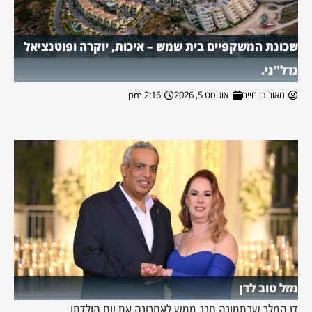
שכונת המשקפיים בית שמש – איכות, יוקרה ופוטנציאל
נדל"ני.
מאור בן חיים
אוגוסט 5, 2026
2:16 pm
מזל טוב לדן
דן המלך שבתמונה חגג ממש לאחרונה את יום הולדתו