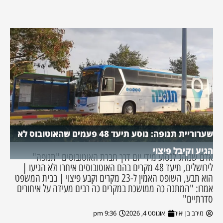
שערוריית תנופה: נוסע תיעד 48 פעמים שהאוטובוס לא
הגיע וקיבל פיצוי
אדם שנוהג לנסוע מידי יום דרך חברת האוטובוסים "תנופה"
לירושלים, תיעד 48 מקרים בהם האוטובוסים איחרו ולא הגיעו |
הוא תבע, השופט האמין ל-23 מקרים וקבע פיצוי | בבית המשפט
אמרו: "המתנה כה ממושכת במקרים כה רבים מעידה על איחורים
סדרתיים"
מירב בן יאיר
אוגוסט 4, 2026
9:36 pm