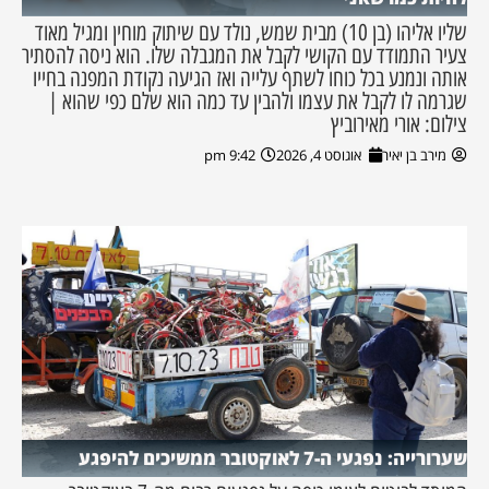
שליו אליהו (בן 10) מבית שמש, נולד עם שיתוק מוחין ומגיל מאוד
צעיר התמודד עם הקושי לקבל את המגבלה שלו. הוא ניסה להסתיר
אותה ונמנע בכל כוחו לשתף עלייה ואז הגיעה נקודת המפנה בחייו
שגרמה לו לקבל את עצמו ולהבין עד כמה הוא שלם כפי שהוא |
צילום: אורי מאירוביץ
מירב בן יאיר
אוגוסט 4, 2026
9:42 pm
שערורייה: נפגעי ה-7 לאוקטובר ממשיכים להיפגע