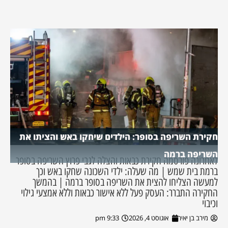
חקירת השריפה בסופר: הילדים שיחקו באש והציתו את
השריפה ברמה
לאחרונה פורסמה חקירת כבאות והצלה לגבי פרוץ השריפה בסופר
ברמת בית שמש | מה שעלה: ילדי השכונה שחקו באש וכך
למעשה הצליחו להצית את השריפה בסופר ברמה | בהמשך
החקירה התברר: העסק פעל ללא אישור כבאות וללא אמצעי גילוי
וכיבוי
מירב בן יאיר
אוגוסט 4, 2026
9:33 pm