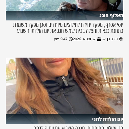
האלוף חוגג
יוסי אסרף, מפקד יחידת לחילוצים מיוחדים וסגן מפקד משמרת
בתחנת כבאות והצלה בבית שמש חגג את יום הולדתו השבוע
מירב בן יאיר
אוגוסט 4, 2026
9:47 pm
יום הולדת לחני
חני אזולאי התותחית, חגגה השבוע את יום הולדתה