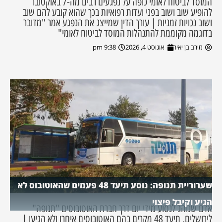
המוסד לביטוח לאומי כופה על נפגעים רבים מה-7 באוקטובר
להופיע שוב ושוב בפני ועדות רפואיות בכך שהוא קובע להם שוב
ושוב נכויות זמניות | עורך הדין שמייצג את הנפגע אמר "מדובר
בדוגמה מקוממת להתנהלות המוסד לביטוח לאומי"
מירב בן יאיר
אוגוסט 4, 2026
9:38 pm
שערוריית תנופה: נוסע תיעד 48 פעמים שהאוטובוס לא
הגיע וקיבל פיצוי
אדם שנוהג לנסוע מידי יום דרך חברת האוטובוסים "תנופה"
לירושלים, תיעד 48 מקרים בהם האוטובוסים איחרו ולא הגיעו |