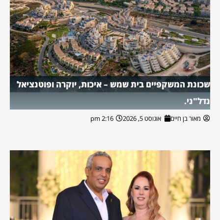
שכונת המשקפיים בית שמש – איכות, יוקרה ופוטנציאל
נדל"ני.
מאור בן חיים
אוגוסט 5, 2026
2:16 pm