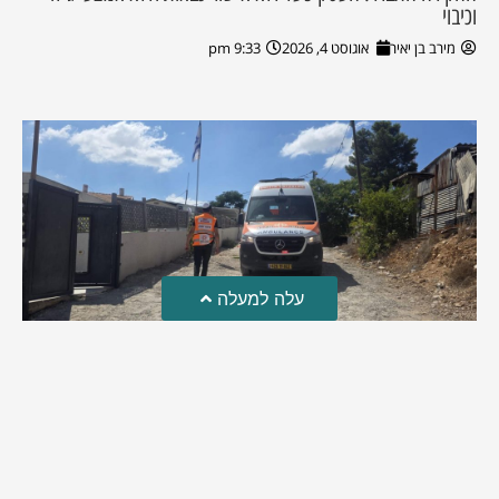
וכיבוי
מירב בן יאיר
אוגוסט 4, 2026
9:33 pm
עלה למעלה
טרגדיה: נקבע מותו של הפעוט שטבע בבריכה
פעוט שטבע בבריכה במושב שדות מיכה, פונה לבית החולים הדסה
עין כרם כשהוא ללא דופק או נשימה | אחרי ניסיונות של החייאה
ממושכים, הרופאים נאלצו לקבוע את מותו | יהי זכרו ברוך
מירב בן יאיר
אוגוסט 4, 2026
9:33 pm