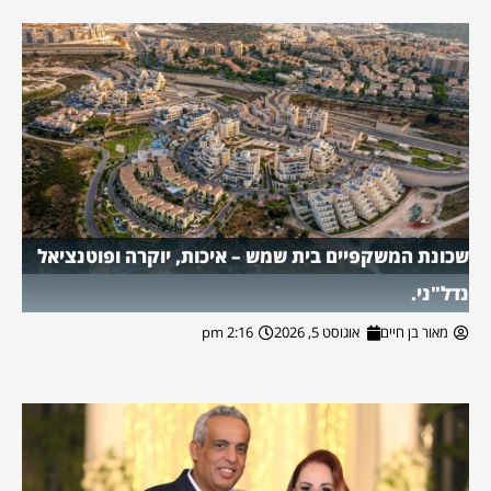
שכונת המשקפיים בית שמש – איכות, יוקרה ופוטנציאל
נדל"ני.
מאור בן חיים
אוגוסט 5, 2026
2:16 pm