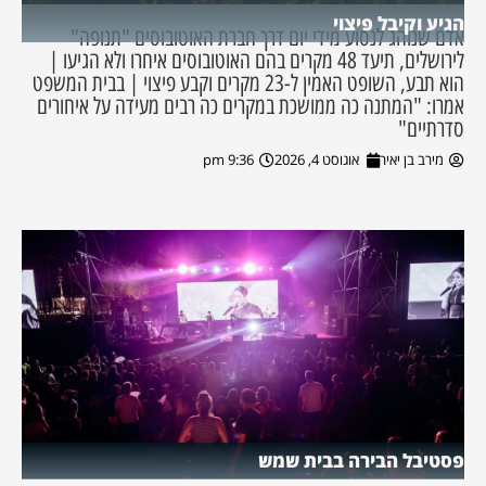
הגיע וקיבל פיצוי
אדם שנוהג לנסוע מידי יום דרך חברת האוטובוסים "תנופה"
לירושלים, תיעד 48 מקרים בהם האוטובוסים איחרו ולא הגיעו |
הוא תבע, השופט האמין ל-23 מקרים וקבע פיצוי | בבית המשפט
אמרו: "המתנה כה ממושכת במקרים כה רבים מעידה על איחורים
סדרתיים"
מירב בן יאיר
אוגוסט 4, 2026
9:36 pm
פסטיבל הבירה בבית שמש