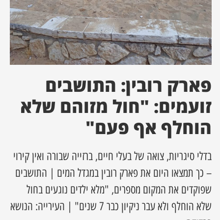
ן מסע מלחמה
ת השבוע
ונים
פארק רובין: התושבים
זועמים: "חול מזוהם שלא
לות מקומית
הוחלף אף פעם"
דקס עסקים
בדלי סיגריות, צואה של בעלי חיים, ברזייה שבורה ואין קירוי
– כך תמצאו היום את פארק רובין במגדל המים | התושבים
שפוקדים את המקום מספרים, "מלא ילדים נוגעים בחול
שלא הוחלף ולא עבר ניקיון כבר 7 שנים" | העירייה: הנושא