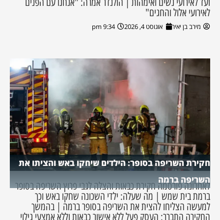
ועד לאירועי נשים ואימהות | הולנדר אמרה: "אנחנו עם הפנים
לאירועי אלול והחגים"
מירב בן יאיר
אוגוסט 4, 2026
9:34 pm
חקירת השריפה בסופר: הילדים שיחקו באש והציתו את
השריפה ברמה
לאחרונה פורסמה חקירת כבאות והצלה לגבי פרוץ השריפה בסופר
ברמת בית שמש | מה שעלה: ילדי השכונה שחקו באש וכך
למעשה הצליחו להצית את השריפה בסופר ברמה | בהמשך
החקירה התברר: העסק פעל ללא אישור כבאות וללא אמצעי גילוי