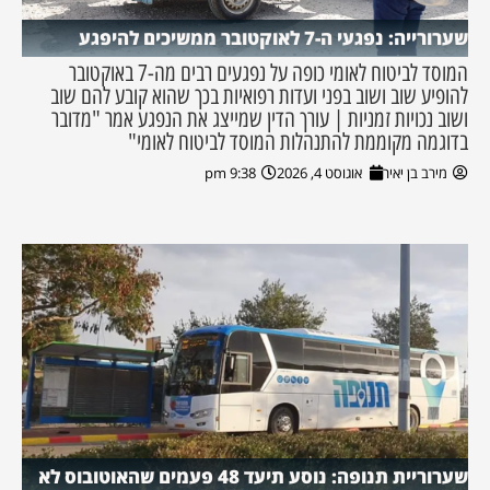
שערורייה: נפגעי ה-7 לאוקטובר ממשיכים להיפגע
המוסד לביטוח לאומי כופה על נפגעים רבים מה-7 באוקטובר
להופיע שוב ושוב בפני ועדות רפואיות בכך שהוא קובע להם שוב
ושוב נכויות זמניות | עורך הדין שמייצג את הנפגע אמר "מדובר
בדוגמה מקוממת להתנהלות המוסד לביטוח לאומי"
מירב בן יאיר
אוגוסט 4, 2026
9:38 pm
שערוריית תנופה: נוסע תיעד 48 פעמים שהאוטובוס לא