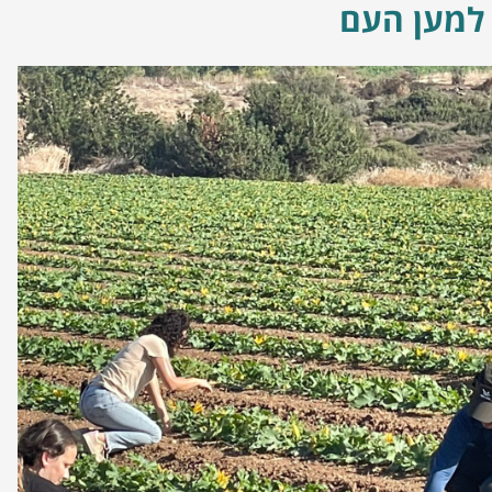
למען העם