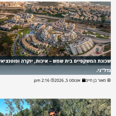
שכונת המשקפיים בית שמש – איכות, יוקרה ופוטנציאל
נדל"ני.
מאור בן חיים
אוגוסט 5, 2026
2:16 pm