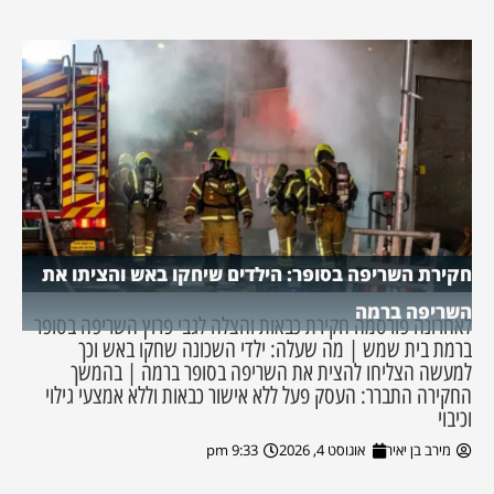
חקירת השריפה בסופר: הילדים שיחקו באש והציתו את
השריפה ברמה
לאחרונה פורסמה חקירת כבאות והצלה לגבי פרוץ השריפה בסופר
ברמת בית שמש | מה שעלה: ילדי השכונה שחקו באש וכך
למעשה הצליחו להצית את השריפה בסופר ברמה | בהמשך
החקירה התברר: העסק פעל ללא אישור כבאות וללא אמצעי גילוי
וכיבוי
מירב בן יאיר
אוגוסט 4, 2026
9:33 pm