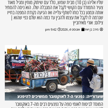
שליו אליהו (בן 10) מבית שמש, נולד עם שיתוק מוחין ומגיל מאוד
צעיר התמודד עם הקושי לקבל את המגבלה שלו. הוא ניסה להסתיר
אותה ונמנע בכל כוחו לשתף עלייה ואז הגיעה נקודת המפנה בחייו
שגרמה לו לקבל את עצמו ולהבין עד כמה הוא שלם כפי שהוא |
צילום: אורי מאירוביץ
מירב בן יאיר
אוגוסט 4, 2026
9:42 pm
שערורייה: נפגעי ה-7 לאוקטובר ממשיכים להיפגע
המוסד לביטוח לאומי כופה על נפגעים רבים מה-7 באוקטובר