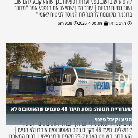
להופיע שוב ושוב בפני ועדות רפואיות בכך שהוא קובע להם שוב
ושוב נכויות זמניות | עורך הדין שמייצג את הנפגע אמר "מדובר
בדוגמה מקוממת להתנהלות המוסד לביטוח לאומי"
מירב בן יאיר
אוגוסט 4, 2026
9:38 pm
שערוריית תנופה: נוסע תיעד 48 פעמים שהאוטובוס לא
הגיע וקיבל פיצוי
אדם שנוהג לנסוע מידי יום דרך חברת האוטובוסים "תנופה"
לירושלים, תיעד 48 מקרים בהם האוטובוסים איחרו ולא הגיעו |
הוא תבע, השופט האמין ל-23 מקרים וקבע פיצוי | בבית המשפט