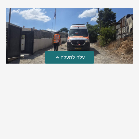
עלה למעלה
טרגדיה: נקבע מותו של הפעוט שטבע בבריכה
פעוט שטבע בבריכה במושב שדות מיכה, פונה לבית החולים הדסה
עין כרם כשהוא ללא דופק או נשימה | אחרי ניסיונות של החייאה
ממושכים, הרופאים נאלצו לקבוע את מותו | יהי זכרו ברוך
מירב בן יאיר
אוגוסט 4, 2026
9:33 pm