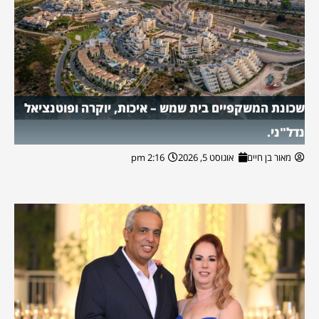
שכונת המשקפיים בית שמש – איכות, יוקרה ופוטנציאל
נדל"ני.
מאור בן חיים
אוגוסט 5, 2026
2:16 pm