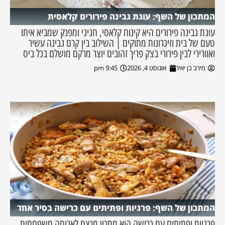
המתכון של השף: עוגת גבינה פירורים קלאסית
עוגת גבינה פירורים היא קינוח קלאסי, חגיגי ומפנק שמביא איתו
טעם של בית וזיכרונות מתוקים | השילוב בין קרם גבינה עשיר
ואוורירי לבין פירורי בצק פריך זהובים יוצר מרקם מושלם בכל ביס
מירב בן יאיר
אוגוסט 4, 2026
9:45 pm
המתכון של השף: פרגיות ופתיתים עם כרישה בסיר אחד
פרגיות ופתיתים עם כרישה הוא מתכון מנצח לארוחה משפחתית