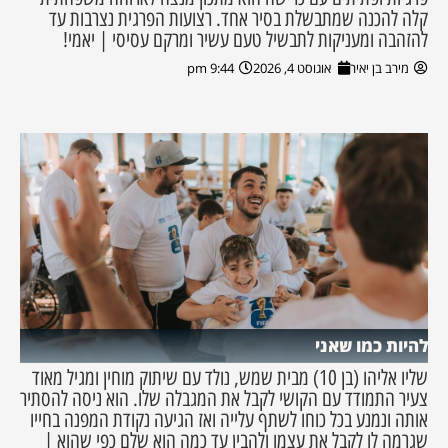
קלה להכנה שמתבשלת בסיר אחד. רצועות הפרגית נצרבות עד
להזהבה ומעניקות לתבשיל טעם עשיר ומרקם עסיסי | יאמי!
מירב בן יאיר
אוגוסט 4, 2026
9:44 pm
להיות כמו שאני
שליו אליהו (בן 10) מבית שמש, נולד עם שיתוק מוחין ומגיל מאוד
צעיר התמודד עם הקושי לקבל את המגבלה שלו. הוא ניסה להסתיר
אותה ונמנע בכל כוחו לשתף עלייה ואז הגיעה נקודת המפנה בחייו
שגרמה לו לקבל את עצמו ולהבין עד כמה הוא שלם כפי שהוא |