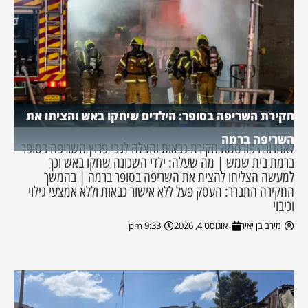
חקירת השריפה בסופר: הילדים שיחקו באש והציתו את
השריפה ברמה
לאחרונה פורסמה חקירת כבאות והצלה לגבי פרוץ השריפה בסופר
ברמת בית שמש | מה שעלה: ילדי השכונה שחקו באש וכך
למעשה הצליחו להצית את השריפה בסופר ברמה | בהמשך
החקירה התברר: העסק פעל ללא אישור כבאות וללא אמצעי גילוי
וכיבוי
מירב בן יאיר
אוגוסט 4, 2026
9:33 pm