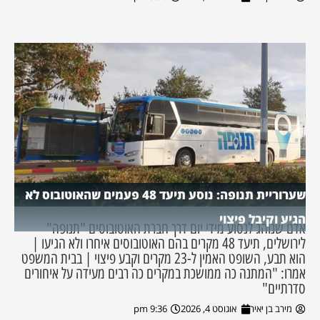
שערוריית תנופה: נוסע תיעד 48 פעמים שהאוטובוס לא
הגיע וקיבל פיצוי
אדם שנוהג לנסוע מידי יום דרך חברת האוטובוסים "תנופה"
לירושלים, תיעד 48 מקרים בהם האוטובוסים איחרו ולא הגיעו |
הוא תבע, השופט האמין ל-23 מקרים וקבע פיצוי | בבית המשפט
אמרו: "המתנה כה ממושכת במקרים כה רבים מעידה על איחורים
סדרתיים"
מירב בן יאיר
אוגוסט 4, 2026
9:36 pm