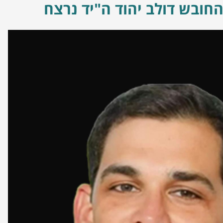
החובש דולב יהוד ה"יד נרצח