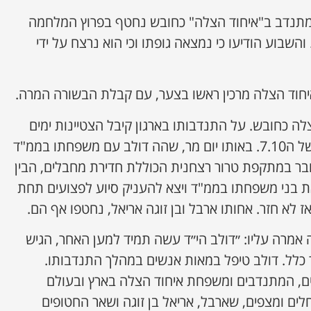
 המתנדב ב"איחוד הצלה" כחובש נחטף בפרוץ המלחמה
השבוע הודיעו כי נמצאה גופתו וכי הוא נרצח על ידי
יחוד הצלה מרכין ראשו בצער, עם קבלת הבשורה המרה.
לה כחובש. על התנדבותו בארגון קיבל הצטיינות ימים
אחדים לפני הטבח המחריד של ה7.10. באותו יום מר, שהה דולב עם משפחתו בממ"ד
ובר במתקפת טרור רצחנית הכוללת חדירת מחבלים, הבין
ת בני משפחתו בממ"ד ויצא להעניק סיוע לפצועים תחת
ז לא חזר. אחותו ארבל ובן זוגה אריאל, נחטפו אף הם.
ה אמרה עליו: ״דולב הי״ד עשה תמיד למען האחר, הגיש
ר כלל. דולב טיפל במאות אנשים במהלך התנדבותו.
ים, המתנדבים ומשפחת איחוד הצלה בארץ ובעולם
לים ומצפים, שארבל, אריאל בן זוגה ושאר החטופים