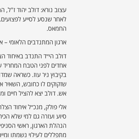
עצוב נורא: דולב יהוד ז"ל,
לאחר שנסע לסייע לפצועים. ו
החמאס.
ארגון המתנדבים הלאומי – א
דולב הי״ד התנדב באיחוד הצ
בקיבוץ ניר עוז. כשראה שמד
שזקוקים לו כחובש, השאיר א
אש. דולב יצא להציל חיים ומא
אלי פולק, מנכ״ל איחוד הצל
סיוע ועזרה גם למי שלא הכי
הנהלת הארגון, ראשי הסניפ
מתפללים לעילוי נשמתו ומייח