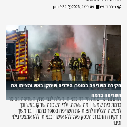
מירב בן יאיר
אוגוסט 4, 2026
9:34 pm
חקירת השריפה בסופר: הילדים שיחקו באש והציתו את
השריפה ברמה
לאחרונה פורסמה חקירת כבאות והצלה לגבי פרוץ השריפה בסופר
ברמת בית שמש | מה שעלה: ילדי השכונה שחקו באש וכך
למעשה הצליחו להצית את השריפה בסופר ברמה | בהמשך
החקירה התברר: העסק פעל ללא אישור כבאות וללא אמצעי גילוי
וכיבוי