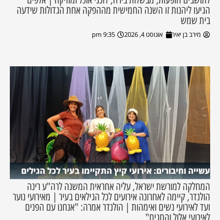
הגיעו ליהנות זו השנה החמישית מההפקה אחת הגדולות שידעה
בית שמש
מירב בן יאיר
אוגוסט 4, 2026
9:35 pm
עשייה וחיבורים: אירועי קיץ התקיימו בעיר לכל הגילים
המחלקה למורשת ישראל, עליה אחראית המשנה לרה"ע רינה
הולנדר, קיימה לאחרונה אירועים לכל הגילאים בעיר | מאירועי נוער
ועד לאירועי נשים ואימהות | הולנדר אמרה: "אנחנו עם הפנים
לאירועי אלול והחגים"