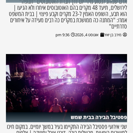
אדם שנוהג לנסוע מידי יום דרך חברת האוטובוסים "תנופה"
לירושלים, תיעד 48 מקרים בהם האוטובוסים איחרו ולא הגיעו |
הוא תבע, השופט האמין ל-23 מקרים וקבע פיצוי | בבית המשפט
אמרו: "המתנה כה ממושכת במקרים כה רבים מעידה על איחורים
סדרתיים"
מירב בן יאיר
אוגוסט 4, 2026
9:36 pm
פסטיבל הבירה בבית שמש
שני אירועי פסטיבל הבירה התקיימו בעיר במשך יומיים. במקום חיכו
לתושבים הופעות, מבשלות בירה, דוכני אוכל ומוזיקה | אלפים