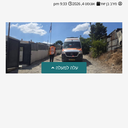
מירב בן יאיר
אוגוסט 4, 2026
9:33 pm
עלה למעלה
טרגדיה: נקבע מותו של הפעוט שטבע בבריכה
פעוט שטבע בבריכה במושב שדות מיכה, פונה לבית החולים הדסה
עין כרם כשהוא ללא דופק או נשימה | אחרי ניסיונות של החייאה
ממושכים, הרופאים נאלצו לקבוע את מותו | יהי זכרו ברוך
מירב בן יאיר
אוגוסט 4, 2026
9:33 pm