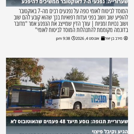
שערורייה: נפגעי ה-7 לאוקטובר ממשיכים להיפגע
המוסד לביטוח לאומי כופה על נפגעים רבים מה-7 באוקטובר
להופיע שוב ושוב בפני ועדות רפואיות בכך שהוא קובע להם שוב
ושוב נכויות זמניות | עורך הדין שמייצג את הנפגע אמר "מדובר
בדוגמה מקוממת להתנהלות המוסד לביטוח לאומי"
מירב בן יאיר
אוגוסט 4, 2026
9:38 pm
שערוריית תנופה: נוסע תיעד 48 פעמים שהאוטובוס לא
הגיע וקיבל פיצוי