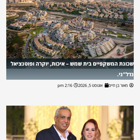
שכונת המשקפיים בית שמש – איכות, יוקרה ופוטנציאל
נדל"ני.
מאור בן חיים
אוגוסט 5, 2026
2:16 pm