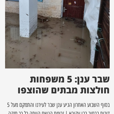
ן מסע מלחמה
ת השבוע
ונים
לות מקומית
דקס עסקים
שבר ענן: 5 משפחות
חולצות מבתים שהוצפו
בסוף השבוע האחרון הגיע ענן שבר לעירנו והתמקם מעל 5
דירות ברחוב רבי עקיבא | זרימת הגשם הייתה כל כך חזקה