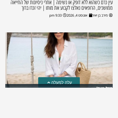
עין כרם כשהוא ללא דופק או נשימה | אחרי ניסיונות של החייאה
ממושכים, הרופאים נאלצו לקבוע את מותו | יהי זכרו ברוך
מירב בן יאיר
אוגוסט 4, 2026
9:33 pm
עלה למעלה
מזל טוב!
סמדר כהן האלופה שבתמונה, חגגה את יום הולדתה לאחרונה
מירב בן יאיר
יולי 30, 2026
6:15 pm