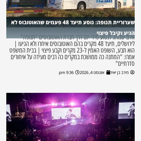
שערוריית תנופה: נוסע תיעד 48 פעמים שהאוטובוס לא
הגיע וקיבל פיצוי
אדם שנוהג לנסוע מידי יום דרך חברת האוטובוסים "תנופה"
לירושלים, תיעד 48 מקרים בהם האוטובוסים איחרו ולא הגיעו |
הוא תבע, השופט האמין ל-23 מקרים וקבע פיצוי | בבית המשפט
אמרו: "המתנה כה ממושכת במקרים כה רבים מעידה על איחורים
סדרתיים"
מירב בן יאיר
אוגוסט 4, 2026
9:36 pm