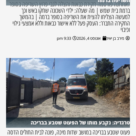
השריפה ברמה
לאחרונה פורסמה חקירת כבאות והצלה לגבי פרוץ השריפה בסופר
ברמת בית שמש | מה שעלה: ילדי השכונה שחקו באש וכך
למעשה הצליחו להצית את השריפה בסופר ברמה | בהמשך
החקירה התברר: העסק פעל ללא אישור כבאות וללא אמצעי גילוי
וכיבוי
מירב בן יאיר
אוגוסט 4, 2026
9:33 pm
טרגדיה: נקבע מותו של הפעוט שטבע בבריכה
פעוט שטבע בבריכה במושב שדות מיכה, פונה לבית החולים הדסה