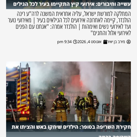
עשייה וחיבורים: אירועי קיץ התקיימו בעיר לכל הגילים
המחלקה למורשת ישראל, עליה אחראית המשנה לרה"ע רינה
הולנדר, קיימה לאחרונה אירועים לכל הגילאים בעיר | מאירועי נוער
ועד לאירועי נשים ואימהות | הולנדר אמרה: "אנחנו עם הפנים
לאירועי אלול והחגים"
מירב בן יאיר
אוגוסט 4, 2026
9:34 pm
חקירת השריפה בסופר: הילדים שיחקו באש והציתו את