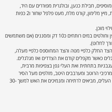
סיפים, חבילת כנען, ובולגרית מפוררים עם היד,
מוסיפים 3 כפות שמן זית, מיץ מלימון, קורט מלח, מעט פלפל שחור ו2 כפות
וי מוכן.
לוקחים את עלי הגפן וחולטים במים רותחים כ10 דק ומסננים (אם משתמשים
רך לחלוט).
צד החלק כלפיי מטה והצד המחוספס כלפיי מעלה,
גלים כאשר מקפלים קודם את הצדדים ואז מגלגלים.
גבניות בתחתית ואת העלי גפן בצפיפות מרבית,
כיבי הרוטב ומערבבים היטב, מזלפים מעל הסיר
ומוסיפים מים עד לכיסוי העלים, מביאים לרתיחה ומנמיכים את האש למשך 30-