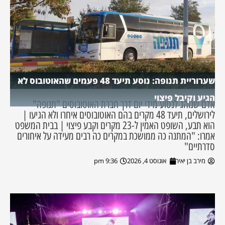
שערוריית תנופה: נוסע תיעד 48 פעמים שהאוטובוס לא
הגיע וקיבל פיצוי
אדם שנוהג לנסוע מידי יום דרך חברת האוטובוסים "תנופה"
לירושלים, תיעד 48 מקרים בהם האוטובוסים איחרו ולא הגיעו |
הוא תבע, השופט האמין ל-23 מקרים וקבע פיצוי | בבית המשפט
אמרו: "המתנה כה ממושכת במקרים כה רבים מעידה על איחורים
סדרתיים"
מירב בן יאיר
אוגוסט 4, 2026
9:36 pm