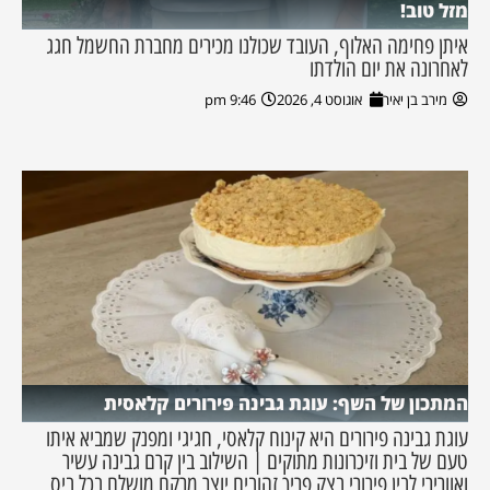
מזל טוב!
איתן פחימה האלוף, העובד שכולנו מכירים מחברת החשמל חגג
לאחרונה את יום הולדתו
מירב בן יאיר
אוגוסט 4, 2026
9:46 pm
המתכון של השף: עוגת גבינה פירורים קלאסית
עוגת גבינה פירורים היא קינוח קלאסי, חגיגי ומפנק שמביא איתו
טעם של בית וזיכרונות מתוקים | השילוב בין קרם גבינה עשיר
ואוורירי לבין פירורי בצק פריך זהובים יוצר מרקם מושלם בכל ביס