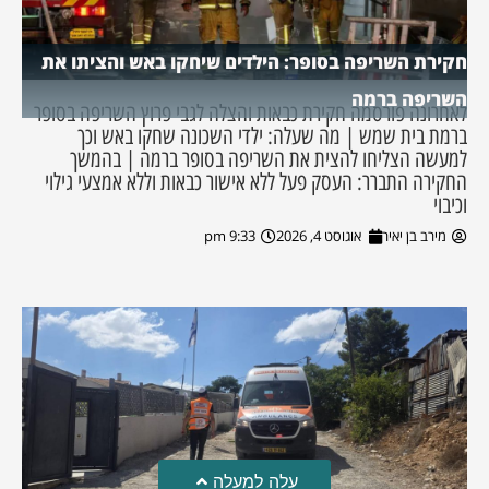
חקירת השריפה בסופר: הילדים שיחקו באש והציתו את
השריפה ברמה
לאחרונה פורסמה חקירת כבאות והצלה לגבי פרוץ השריפה בסופר
ברמת בית שמש | מה שעלה: ילדי השכונה שחקו באש וכך
למעשה הצליחו להצית את השריפה בסופר ברמה | בהמשך
החקירה התברר: העסק פעל ללא אישור כבאות וללא אמצעי גילוי
וכיבוי
מירב בן יאיר
אוגוסט 4, 2026
9:33 pm
עלה למעלה