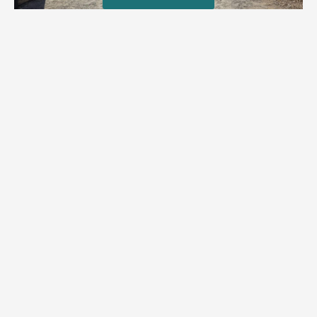
טרגדיה: נקבע מותו של הפעוט שטבע בבריכה
פעוט שטבע בבריכה במושב שדות מיכה, פונה לבית החולים הדסה
עין כרם כשהוא ללא דופק או נשימה | אחרי ניסיונות של החייאה
ממושכים, הרופאים נאלצו לקבוע את מותו | יהי זכרו ברוך
מירב בן יאיר
אוגוסט 4, 2026
9:33 pm
מזל טוב!