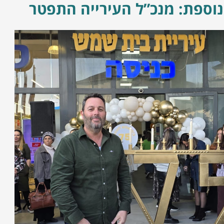
נוספת: מנכ”ל העירייה התפטר