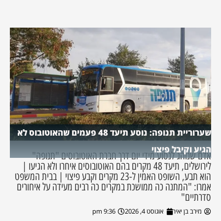
שערוריית תנופה: נוסע תיעד 48 פעמים שהאוטובוס לא
הגיע וקיבל פיצוי
אדם שנוהג לנסוע מידי יום דרך חברת האוטובוסים "תנופה"
לירושלים, תיעד 48 מקרים בהם האוטובוסים איחרו ולא הגיעו |
הוא תבע, השופט האמין ל-23 מקרים וקבע פיצוי | בבית המשפט
אמרו: "המתנה כה ממושכת במקרים כה רבים מעידה על איחורים
סדרתיים"
מירב בן יאיר
אוגוסט 4, 2026
9:36 pm