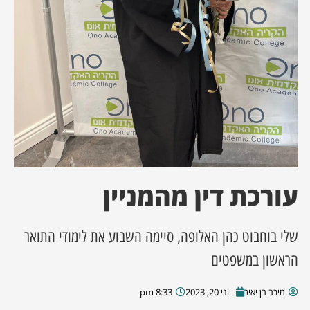
ן מסע מלחמה
ת השבוע
ונים
לות מקומית
דקס עסקים
עורכת דין מהמניין
שלי בוחבוט כהן האלופה, סיימה השבוע את לימודי התואר
הראשון במשפטים
מירב בן יאיר
יוני 20, 2023
8:33 pm