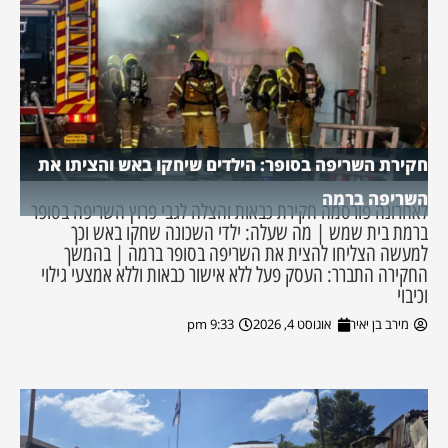
חקירת השריפה בסופר: הילדים שיחקו באש והציתו את
השריפה ברמה
לאחרונה פורסמה חקירת כבאות והצלה לגבי פרוץ השריפה בסופר
ברמת בית שמש | מה שעלה: ילדי השכונה שחקו באש וכך
למעשה הצליחו להצית את השריפה בסופר ברמה | בהמשך
החקירה התברר: העסק פעל ללא אישור כבאות וללא אמצעי גילוי
וכיבוי
מירב בן יאיר
אוגוסט 4, 2026
9:33 pm