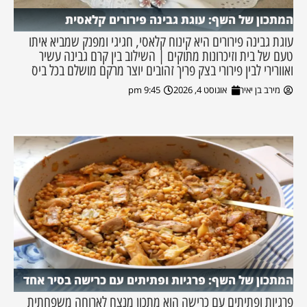
המתכון של השף: עוגת גבינה פירורים קלאסית
עוגת גבינה פירורים היא קינוח קלאסי, חגיגי ומפנק שמביא איתו
טעם של בית וזיכרונות מתוקים | השילוב בין קרם גבינה עשיר
ואוורירי לבין פירורי בצק פריך זהובים יוצר מרקם מושלם בכל ביס
מירב בן יאיר
אוגוסט 4, 2026
9:45 pm
המתכון של השף: פרגיות ופתיתים עם כרישה בסיר אחד
פרגיות ופתיתים עם כרישה הוא מתכון מנצח לארוחה משפחתית