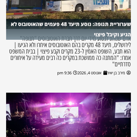
שערוריית תנופה: נוסע תיעד 48 פעמים שהאוטובוס לא
הגיע וקיבל פיצוי
אדם שנוהג לנסוע מידי יום דרך חברת האוטובוסים "תנופה"
לירושלים, תיעד 48 מקרים בהם האוטובוסים איחרו ולא הגיעו |
הוא תבע, השופט האמין ל-23 מקרים וקבע פיצוי | בבית המשפט
אמרו: "המתנה כה ממושכת במקרים כה רבים מעידה על איחורים
סדרתיים"
מירב בן יאיר
אוגוסט 4, 2026
9:36 pm