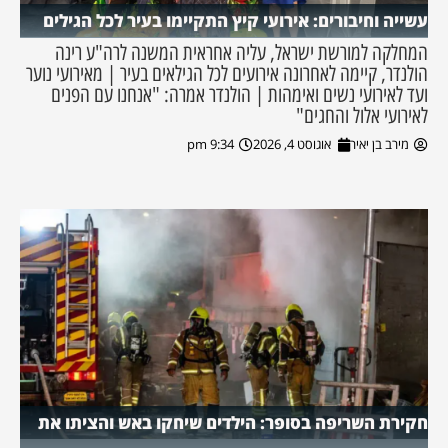
עשייה וחיבורים: אירועי קיץ התקיימו בעיר לכל הגילים
המחלקה למורשת ישראל, עליה אחראית המשנה לרה"ע רינה
הולנדר, קיימה לאחרונה אירועים לכל הגילאים בעיר | מאירועי נוער
ועד לאירועי נשים ואימהות | הולנדר אמרה: "אנחנו עם הפנים
לאירועי אלול והחגים"
מירב בן יאיר
אוגוסט 4, 2026
9:34 pm
חקירת השריפה בסופר: הילדים שיחקו באש והציתו את