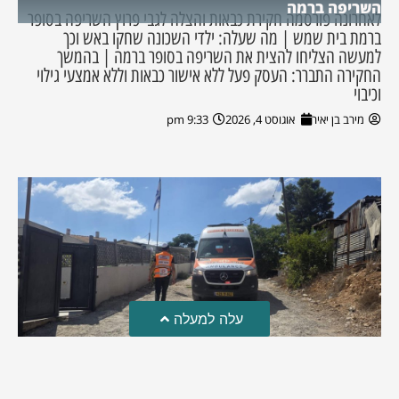
השריפה ברמה
לאחרונה פורסמה חקירת כבאות והצלה לגבי פרוץ השריפה בסופר
ברמת בית שמש | מה שעלה: ילדי השכונה שחקו באש וכך
למעשה הצליחו להצית את השריפה בסופר ברמה | בהמשך
החקירה התברר: העסק פעל ללא אישור כבאות וללא אמצעי גילוי
וכיבוי
מירב בן יאיר
אוגוסט 4, 2026
9:33 pm
עלה למעלה
טרגדיה: נקבע מותו של הפעוט שטבע בבריכה
פעוט שטבע בבריכה במושב שדות מיכה, פונה לבית החולים הדסה