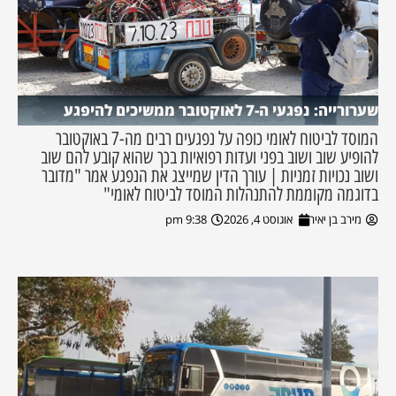
שערורייה: נפגעי ה-7 לאוקטובר ממשיכים להיפגע
המוסד לביטוח לאומי כופה על נפגעים רבים מה-7 באוקטובר
להופיע שוב ושוב בפני ועדות רפואיות בכך שהוא קובע להם שוב
ושוב נכויות זמניות | עורך הדין שמייצג את הנפגע אמר "מדובר
בדוגמה מקוממת להתנהלות המוסד לביטוח לאומי"
מירב בן יאיר
אוגוסט 4, 2026
9:38 pm