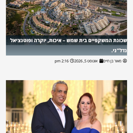
שכונת המשקפיים בית שמש – איכות, יוקרה ופוטנציאל
נדל"ני.
מאור בן חיים
אוגוסט 5, 2026
2:16 pm