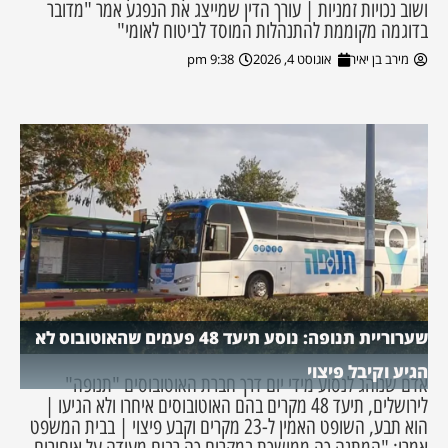
ושוב נכויות זמניות | עורך הדין שמייצג את הנפגע אמר "מדובר
בדוגמה מקוממת להתנהלות המוסד לביטוח לאומי"
מירב בן יאיר
אוגוסט 4, 2026
9:38 pm
שערוריית תנופה: נוסע תיעד 48 פעמים שהאוטובוס לא
הגיע וקיבל פיצוי
אדם שנוהג לנסוע מידי יום דרך חברת האוטובוסים "תנופה"
לירושלים, תיעד 48 מקרים בהם האוטובוסים איחרו ולא הגיעו |
הוא תבע, השופט האמין ל-23 מקרים וקבע פיצוי | בבית המשפט
אמרו: "המתנה כה ממושכת במקרים כה רבים מעידה על איחורים