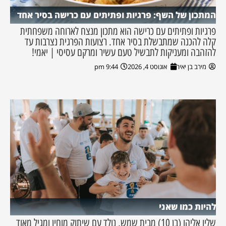
המתכון של השף: פרגיות ופתיתים עם כרישה בסיר אחד
פרגיות ופתיתים עם כרישה הוא מתכון מנצח לארוחה משפחתית
קלה להכנה שמתבשלת בסיר אחד. רצועות הפרגית נצרבות עד
להזהבה ומעניקות לתבשיל טעם עשיר ומרקם עסיסי | יאמי!
מירב בן יאיר
אוגוסט 4, 2026
9:44 pm
להיות כמו שאני
שליו אליהו (בן 10) מבית שמש, נולד עם שיתוק מוחין ומגיל מאוד