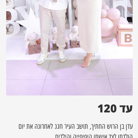
ן מסע מלחמה
ת השבוע
ונים
לות מקומית
דקס עסקים
עד 120
עדן בן הרוש החתיך, תושב העיר חגג לאחרונה את יום
הולדתו לצד אישתו היפיפייה והילדים