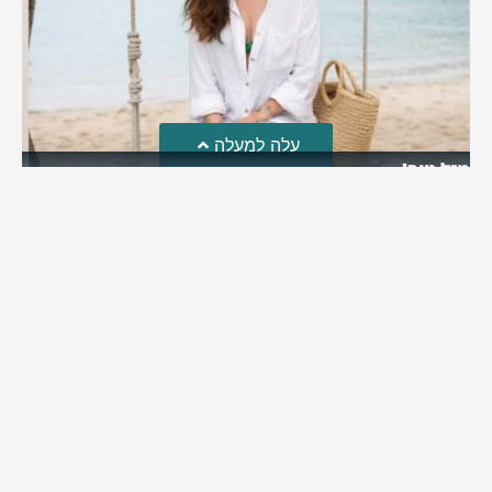
עלה למעלה
מזל טוב!
סמדר כהן האלופה שבתמונה, חגגה את יום הולדתה לאחרונה
מירב בן יאיר
יולי 30, 2026
6:15 pm
מי אנחנו?
כתבו לנו
פרסם אצלנו
מדיניות פרטיות