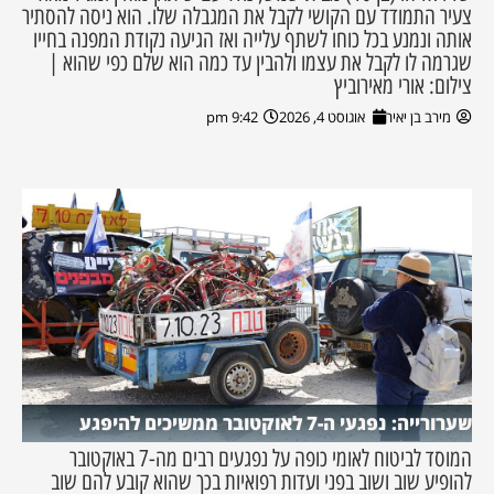
צעיר התמודד עם הקושי לקבל את המגבלה שלו. הוא ניסה להסתיר
אותה ונמנע בכל כוחו לשתף עלייה ואז הגיעה נקודת המפנה בחייו
שגרמה לו לקבל את עצמו ולהבין עד כמה הוא שלם כפי שהוא |
צילום: אורי מאירוביץ
מירב בן יאיר
אוגוסט 4, 2026
9:42 pm
שערורייה: נפגעי ה-7 לאוקטובר ממשיכים להיפגע
המוסד לביטוח לאומי כופה על נפגעים רבים מה-7 באוקטובר
להופיע שוב ושוב בפני ועדות רפואיות בכך שהוא קובע להם שוב