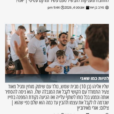
להזהבה ומעניקות לתבשיל טעם עשיר ומרקם עסיסי | יאמי!
מירב בן יאיר
אוגוסט 4, 2026
9:44 pm
להיות כמו שאני
שליו אליהו (בן 10) מבית שמש, נולד עם שיתוק מוחין ומגיל מאוד
צעיר התמודד עם הקושי לקבל את המגבלה שלו. הוא ניסה להסתיר
אותה ונמנע בכל כוחו לשתף עלייה ואז הגיעה נקודת המפנה בחייו
שגרמה לו לקבל את עצמו ולהבין עד כמה הוא שלם כפי שהוא |
צילום: אורי מאירוביץ