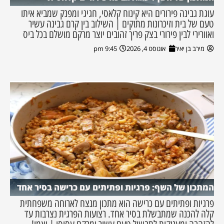
עוגת גבינה פירורים היא קינוח קלאסי, חגיגי ומפנק שמביא איתו
טעם של בית וזיכרונות מתוקים | השילוב בין קרם גבינה עשיר
ואוורירי לבין פירורי בצק פריך זהובים יוצר מרקם מושלם בכל ביס
מירב בן יאיר
אוגוסט 4, 2026
9:45 pm
המתכון של השף: פרגיות ופתיתים עם כרישה בסיר אחד
פרגיות ופתיתים עם כרישה הוא מתכון מנצח לארוחה משפחתית
קלה להכנה שמתבשלת בסיר אחד. רצועות הפרגית נצרבות עד