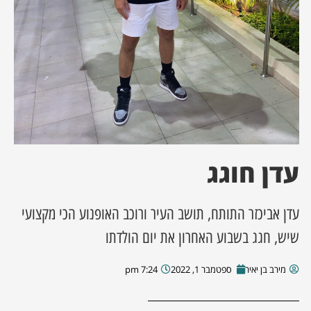
ן מסע מלחמה
ת השבוע
ונים
לות מקומית
עדן חוגג
דקס עסקים
עדן אביכזר התותח, תושב העיר ורוכב האופנוע הכי מקצועי
שיש, חגג בשבוע האחרון את יום הולדתו
מירב בן יאיר
ספטמבר 1, 2022
7:24 pm