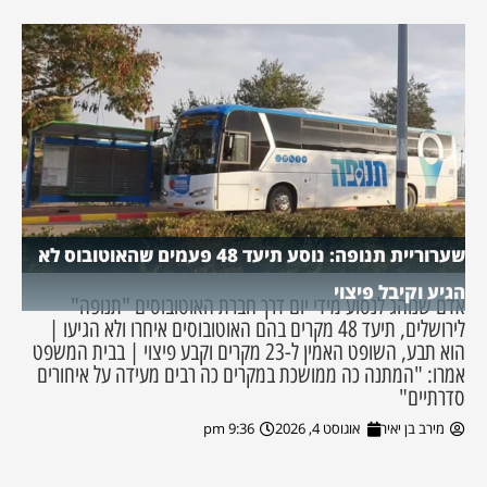
שערוריית תנופה: נוסע תיעד 48 פעמים שהאוטובוס לא
הגיע וקיבל פיצוי
אדם שנוהג לנסוע מידי יום דרך חברת האוטובוסים "תנופה"
לירושלים, תיעד 48 מקרים בהם האוטובוסים איחרו ולא הגיעו |
הוא תבע, השופט האמין ל-23 מקרים וקבע פיצוי | בבית המשפט
אמרו: "המתנה כה ממושכת במקרים כה רבים מעידה על איחורים
סדרתיים"
מירב בן יאיר
אוגוסט 4, 2026
9:36 pm