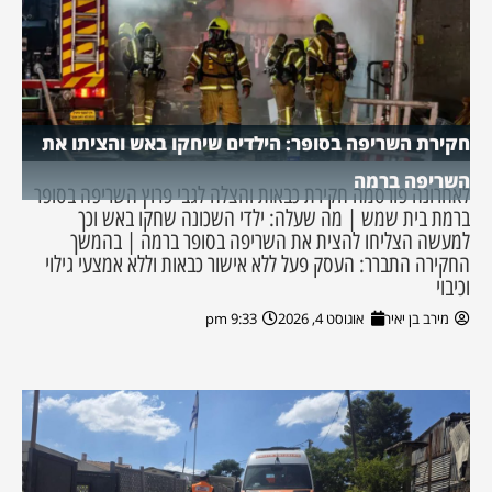
חקירת השריפה בסופר: הילדים שיחקו באש והציתו את
השריפה ברמה
לאחרונה פורסמה חקירת כבאות והצלה לגבי פרוץ השריפה בסופר
ברמת בית שמש | מה שעלה: ילדי השכונה שחקו באש וכך
למעשה הצליחו להצית את השריפה בסופר ברמה | בהמשך
החקירה התברר: העסק פעל ללא אישור כבאות וללא אמצעי גילוי
וכיבוי
מירב בן יאיר
אוגוסט 4, 2026
9:33 pm