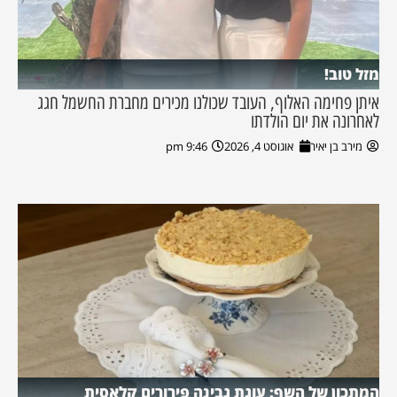
מזל טוב!
איתן פחימה האלוף, העובד שכולנו מכירים מחברת החשמל חגג
לאחרונה את יום הולדתו
מירב בן יאיר
אוגוסט 4, 2026
9:46 pm
המתכון של השף: עוגת גבינה פירורים קלאסית