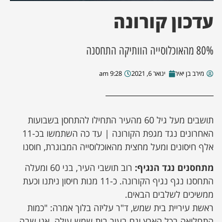
עדכון קורונה
ן מסע מלחמה
ת השבוע
80% מהאוכלוסייה הוותיקה התחסנה
מירב בן יאיר
ינואר 6, 2021
9:28 am
ונים
לות מקומית
תושבים מעל גיל 60 מהעיר התחילו להתחסן בשבועות
דקס עסקים
האחרונים נגד מגפת הקורונה | עד כה השתמשו בכ-11
אלף חיסונים ומעל מחצית מהאוכלוסייה המבוגרת, חוסנו
מתחסנים נגד הנגיף:
רוב תושבי העיר, בני 60 ומעלה
התחסנו נגף נגיף הקורונה. כ-11 מנות חיסון ניתנו וכעת
ממשיכים לשלבים הבאים.
ראשת עיריית בית שמש, ד"ר עליזה בלוך אמרה: "כמות
התחלואה בכל הארץ וגם בעיר בית שמש עולה. אני שבה