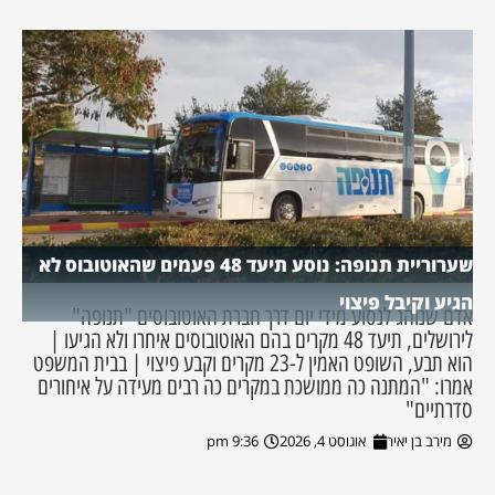
שערוריית תנופה: נוסע תיעד 48 פעמים שהאוטובוס לא
הגיע וקיבל פיצוי
אדם שנוהג לנסוע מידי יום דרך חברת האוטובוסים "תנופה"
לירושלים, תיעד 48 מקרים בהם האוטובוסים איחרו ולא הגיעו |
הוא תבע, השופט האמין ל-23 מקרים וקבע פיצוי | בבית המשפט
אמרו: "המתנה כה ממושכת במקרים כה רבים מעידה על איחורים
סדרתיים"
מירב בן יאיר
אוגוסט 4, 2026
9:36 pm