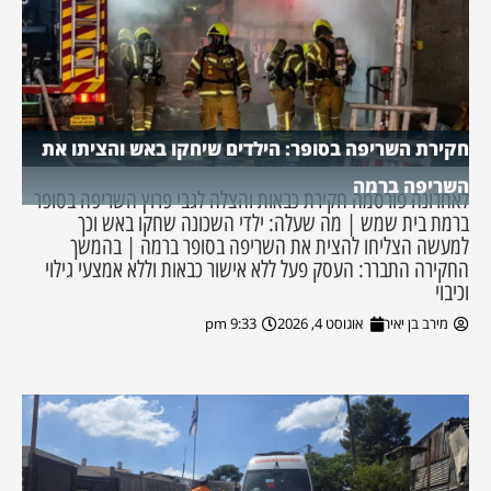
חקירת השריפה בסופר: הילדים שיחקו באש והציתו את
השריפה ברמה
לאחרונה פורסמה חקירת כבאות והצלה לגבי פרוץ השריפה בסופר
ברמת בית שמש | מה שעלה: ילדי השכונה שחקו באש וכך
למעשה הצליחו להצית את השריפה בסופר ברמה | בהמשך
החקירה התברר: העסק פעל ללא אישור כבאות וללא אמצעי גילוי
וכיבוי
מירב בן יאיר
אוגוסט 4, 2026
9:33 pm