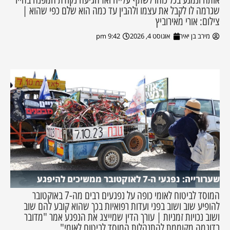
שגרמה לו לקבל את עצמו ולהבין עד כמה הוא שלם כפי שהוא |
צילום: אורי מאירוביץ
מירב בן יאיר
אוגוסט 4, 2026
9:42 pm
שערורייה: נפגעי ה-7 לאוקטובר ממשיכים להיפגע
המוסד לביטוח לאומי כופה על נפגעים רבים מה-7 באוקטובר
להופיע שוב ושוב בפני ועדות רפואיות בכך שהוא קובע להם שוב
ושוב נכויות זמניות | עורך הדין שמייצג את הנפגע אמר "מדובר
בדוגמה מקוממת להתנהלות המוסד לביטוח לאומי"