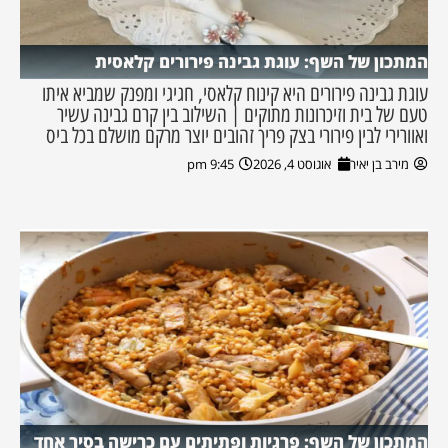
המתכון של השף: עוגת גבינה פירורים קלאסית
עוגת גבינה פירורים היא קינוח קלאסי, חגיגי ומפנק שמביא איתו
טעם של בית וזיכרונות מתוקים | השילוב בין קרם גבינה עשיר
ואוורירי לבין פירורי בצק פריך זהובים יוצר מרקם מושלם בכל ביס
מירב בן יאיר
אוגוסט 4, 2026
9:45 pm
המתכון של השף: פרגיות ופתיתים עם כרישה בסיר אחד