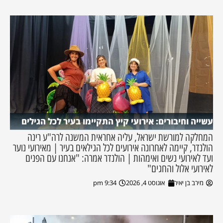
עשייה וחיבורים: אירועי קיץ התקיימו בעיר לכל הגילים
המחלקה למורשת ישראל, עליה אחראית המשנה לרה"ע רינה
הולנדר, קיימה לאחרונה אירועים לכל הגילאים בעיר | מאירועי נוער
ועד לאירועי נשים ואימהות | הולנדר אמרה: "אנחנו עם הפנים
לאירועי אלול והחגים"
מירב בן יאיר
אוגוסט 4, 2026
9:34 pm