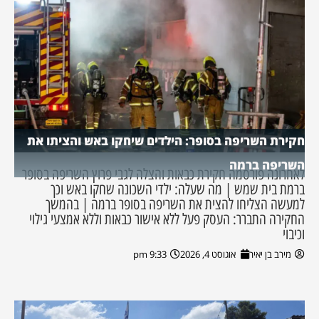
חקירת השריפה בסופר: הילדים שיחקו באש והציתו את
השריפה ברמה
לאחרונה פורסמה חקירת כבאות והצלה לגבי פרוץ השריפה בסופר
ברמת בית שמש | מה שעלה: ילדי השכונה שחקו באש וכך
למעשה הצליחו להצית את השריפה בסופר ברמה | בהמשך
החקירה התברר: העסק פעל ללא אישור כבאות וללא אמצעי גילוי
וכיבוי
מירב בן יאיר
אוגוסט 4, 2026
9:33 pm