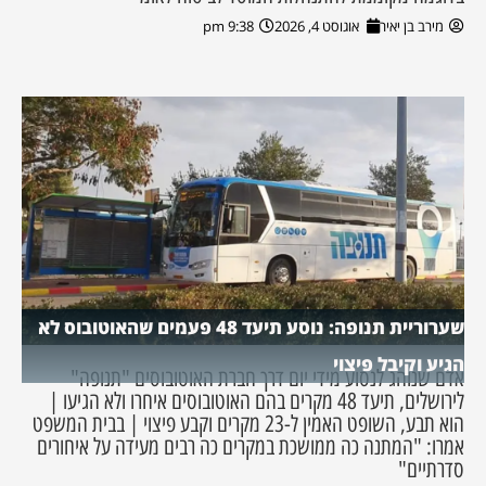
מירב בן יאיר
אוגוסט 4, 2026
9:38 pm
שערוריית תנופה: נוסע תיעד 48 פעמים שהאוטובוס לא
הגיע וקיבל פיצוי
אדם שנוהג לנסוע מידי יום דרך חברת האוטובוסים "תנופה"
לירושלים, תיעד 48 מקרים בהם האוטובוסים איחרו ולא הגיעו |
הוא תבע, השופט האמין ל-23 מקרים וקבע פיצוי | בבית המשפט
אמרו: "המתנה כה ממושכת במקרים כה רבים מעידה על איחורים
סדרתיים"