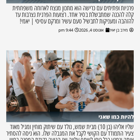
פרגיות ופתיתים עם כרישה הוא מתכון מנצח לארוחה משפחתית
קלה להכנה שמתבשלת בסיר אחד. רצועות הפרגית נצרבות עד
להזהבה ומעניקות לתבשיל טעם עשיר ומרקם עסיסי | יאמי!
מירב בן יאיר
אוגוסט 4, 2026
9:44 pm
להיות כמו שאני
שליו אליהו (בן 10) מבית שמש, נולד עם שיתוק מוחין ומגיל מאוד
צעיר התמודד עם הקושי לקבל את המגבלה שלו. הוא ניסה להסתיר
אותה ונמנע בכל כוחו לשתף עלייה ואז הגיעה נקודת המפנה בחייו