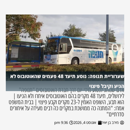
שערוריית תנופה: נוסע תיעד 48 פעמים שהאוטובוס לא
הגיע וקיבל פיצוי
אדם שנוהג לנסוע מידי יום דרך חברת האוטובוסים "תנופה"
לירושלים, תיעד 48 מקרים בהם האוטובוסים איחרו ולא הגיעו |
הוא תבע, השופט האמין ל-23 מקרים וקבע פיצוי | בבית המשפט
אמרו: "המתנה כה ממושכת במקרים כה רבים מעידה על איחורים
סדרתיים"
מירב בן יאיר
אוגוסט 4, 2026
9:36 pm