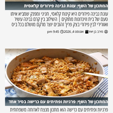
המתכון של השף: עוגת גבינה פירורים קלאסית
עוגת גבינה פירורים היא קינוח קלאסי, חגיגי ומפנק שמביא איתו
טעם של בית וזיכרונות מתוקים | השילוב בין קרם גבינה עשיר
ואוורירי לבין פירורי בצק פריך זהובים יוצר מרקם מושלם בכל ביס
מירב בן יאיר
אוגוסט 4, 2026
9:45 pm
המתכון של השף: פרגיות ופתיתים עם כרישה בסיר אחד
פרגיות ופתיתים עם כרישה הוא מתכון מנצח לארוחה משפחתית