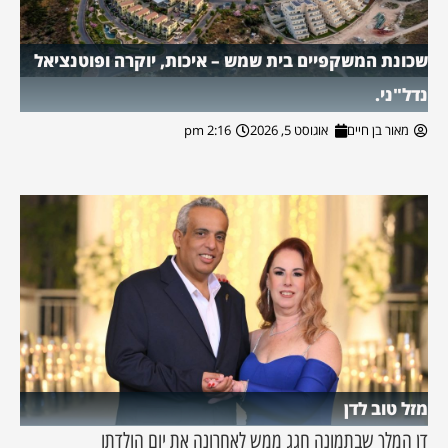
שכונת המשקפיים בית שמש – איכות, יוקרה ופוטנציאל
נדל"ני.
מאור בן חיים
אוגוסט 5, 2026
2:16 pm
מזל טוב לדן
דן המלך שבתמונה חגג ממש לאחרונה את יום הולדתו