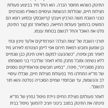
התינוק כשהוא מחוסר הכרה. הוא החל מיד בביצוע פעולות
מצילות חיים, שכוללות הנשמות ועיסויים כשאליו מצטרפים
כונני השבת משה הורביץ ויענקי קרישבסקי ובסיוע רופא הם
המשיכו בהמשך פעולות החייאה, כשלאחר זמן קצר התינוק
פלט את האוכל והחל לנשום בכוחות עצמו.
תורני השבת של 'צוות הצלה' הפרמדיקים אלעד פינץ ונתי
בן שמעון וחובש רפואת חירום אפי ליימן הצטרפו לאירוע מיד
לאחר מכן וסיפרו, "כשהגענו למקום ראינו תינוק כבן שנתיים
ללא נשימה וסובל מחנק מלא לאחר שלדברי בני משפחתו
נחנק מסוכריה", סיפרו. "בסיוע חובשים ופראמדיקים נוספים
של מד"א התחלנו מיד בפעולות מצילות חיים, שכללו עיסויי
לב והנשמות, עד שבחסדי שמיים הסוכריה נפלטה והוא חזר
לנשום".
לאחר פעולתם מצילת החיים ניידת טיפול נמרץ של מד"א
פינתה את התינוק במצב בינוני ויציב להמשך טיפול בבית