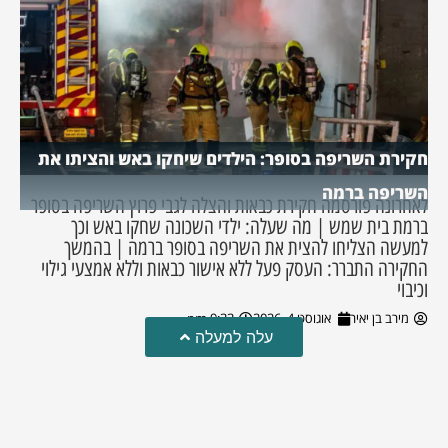
חקירת השריפה בסופר: הילדים שיחקו באש והציתו את
השריפה ברמה
לאחרונה פורסמה חקירת כבאות והצלה לגבי פרוץ השריפה בסופר
ברמת בית שמש | מה שעלה: ילדי השכונה שחקו באש וכך
למעשה הצליחו להצית את השריפה בסופר ברמה | בהמשך
החקירה התברר: העסק פעל ללא אישור כבאות וללא אמצעי גילוי
וכיבוי
מירב בן יאיר
אוגוסט 4, 2026
9:33 pm
עלה למעלה