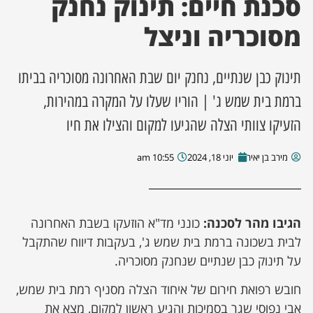
סכנת חיים: תינוק נחנק
מסוכריה וניצל
ן מסע מלחמה
ת השבוע
תינוק כבן שנתיים, נחנק יום שבת האחרונה מסוכריה בביתו
ברמת בית שמש ג' | הוריו שעלו על המקרה במהירות,
ונים
הזעיקו צוותי הצלה שהגיעו למקום והצילו את חיו
לות מקומית
מירב בן יאיר
יוני 18, 2024
10:55 am
דקס עסקים
הגיבו מהר לסכנה:
כונני מד"א הוזעקו בשבת האחרונה
לבית בשכונה ברמת בית שמש ג', בעקבות דיווח שהתקבל
על תינוק כבן שנתיים שנחנק מסוכריה.
חובש רפואת חירום של איחוד הצלה מסניף רמת בית שמש,
אבי נפוסי שגר בסמיכות והגיע ראשון למקום, מצא את