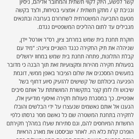
קשר לפשע, היזק לקווי תשתית והמחובר אליהם, ניסיון
וגניבת קו / מתקן תשתית / אמצעי בטיחות, ולצד בקשה
מטעם התביעה המשטרתית לשחרורם בערובה ובתנאים
מגבילים עד לתום ההליכים המשפטיים נגדם.
חוקרת תחנת בית שמש במרחב ציון, רס"ר אורטל יידן,
שניהלה את תיק החקירה כנגד השניים ציינה: "מיד עם
קבלת התלונות, פתחה תחנת בית שמש במחוז ירושלים
בפעולות חקירה מהירות ומקצועיות זאת תוך הבנה כי מדובר
במעשים המסכנים את שלום הציבור באופן ממשי, דוגמת
הפגיעה ביכולתם של קשישים להזעיק סיוע דחוף בשל
שיבוש ולו לזמן קצר בתקשורת המושתתת על אותם סיבים
אופטיים. כך במסגרת פעולות חקירה ואיסוף מודיעין אלו,
הגענו אל אותם נאשמים שנעצרו על ידי הבלשים והובלו
לחקירה בתחנת המשטרה שם כל נאשם מסר גרסתו כלפי
החשדות המיוחסים להם, וגם סתירות שעלו במהלך חקירתם
הופרכו קלות כלא היו. לאחר שביססנו את מארג הראיות