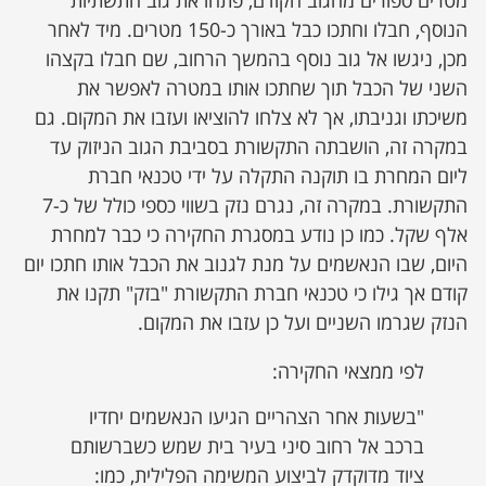
מטרים ספורים מהגוב הקודם, פתחו את גוב התשתיות
הנוסף, חבלו וחתכו כבל באורך כ-150 מטרים. מיד לאחר
מכן, ניגשו אל גוב נוסף בהמשך הרחוב, שם חבלו בקצהו
השני של הכבל תוך שחתכו אותו במטרה לאפשר את
משיכתו וגניבתו, אך לא צלחו להוציאו ועזבו את המקום. גם
במקרה זה, הושבתה התקשורת בסביבת הגוב הניזוק עד
ליום המחרת בו תוקנה התקלה על ידי טכנאי חברת
התקשורת. במקרה זה, נגרם נזק בשווי כספי כולל של כ-7
אלף שקל. כמו כן נודע במסגרת החקירה כי כבר למחרת
היום, שבו הנאשמים על מנת לגנוב את הכבל אותו חתכו יום
קודם אך גילו כי טכנאי חברת התקשורת "בזק" תקנו את
הנזק שגרמו השניים ועל כן עזבו את המקום.
לפי ממצאי החקירה:
"בשעות אחר הצהריים הגיעו הנאשמים יחדיו
ברכב אל רחוב סיני בעיר בית שמש כשברשותם
ציוד מדוקדק לביצוע המשימה הפלילית, כמו: