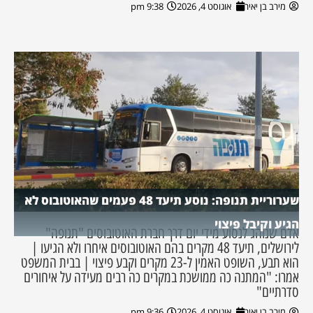
מירב בן יאיר
אוגוסט 4, 2026
9:38 pm
שערוריית תנופה: נוסע תיעד 48 פעמים שהאוטובוס לא
הגיע וקיבל פיצוי
אדם שנוהג לנסוע מידי יום דרך חברת האוטובוסים "תנופה"
לירושלים, תיעד 48 מקרים בהם האוטובוסים איחרו ולא הגיעו |
הוא תבע, השופט האמין ל-23 מקרים וקבע פיצוי | בבית המשפט
אמרו: "המתנה כה ממושכת במקרים כה רבים מעידה על איחורים
סדרתיים"
מירב בן יאיר
אוגוסט 4, 2026
9:36 pm