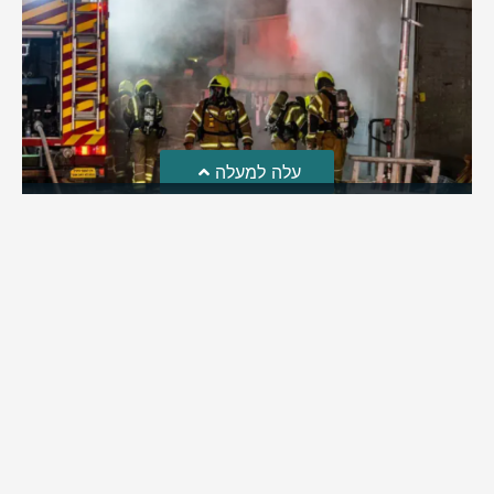
עלה למעלה
חקירת השריפה בסופר: הילדים שיחקו באש והציתו את
השריפה ברמה
לאחרונה פורסמה חקירת כבאות והצלה לגבי פרוץ השריפה בסופר
ברמת בית שמש | מה שעלה: ילדי השכונה שחקו באש וכך
למעשה הצליחו להצית את השריפה בסופר ברמה | בהמשך
החקירה התברר: העסק פעל ללא אישור כבאות וללא אמצעי גילוי
וכיבוי
מירב בן יאיר
אוגוסט 4, 2026
9:33 pm