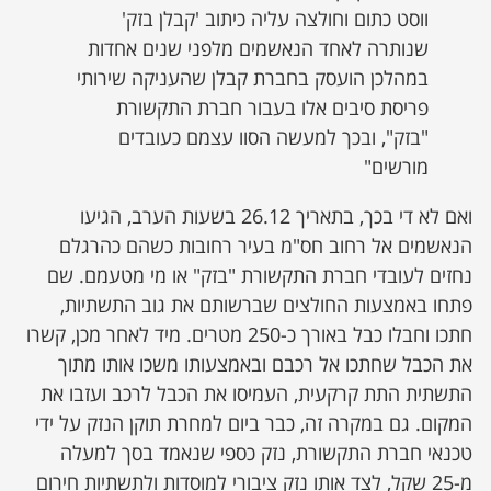
ווסט כתום וחולצה עליה כיתוב 'קבלן בזק'
שנותרה לאחד הנאשמים מלפני שנים אחדות
במהלכן הועסק בחברת קבלן שהעניקה שירותי
פריסת סיבים אלו בעבור חברת התקשורת
"בזק", ובכך למעשה הסוו עצמם כעובדים
מורשים"
ואם לא די בכך, בתאריך 26.12 בשעות הערב, הגיעו
הנאשמים אל רחוב חס"מ בעיר רחובות כשהם כהרגלם
נחזים לעובדי חברת התקשורת "בזק" או מי מטעמם. שם
פתחו באמצעות החולצים שברשותם את גוב התשתיות,
חתכו וחבלו כבל באורך כ-250 מטרים. מיד לאחר מכן, קשרו
את הכבל שחתכו אל רכבם ובאמצעותו משכו אותו מתוך
התשתית התת קרקעית, העמיסו את הכבל לרכב ועזבו את
המקום. גם במקרה זה, כבר ביום למחרת תוקן הנזק על ידי
טכנאי חברת התקשורת, נזק כספי שנאמד בסך למעלה
מ-25 שקל, לצד אותו נזק ציבורי למוסדות ולתשתיות חירום