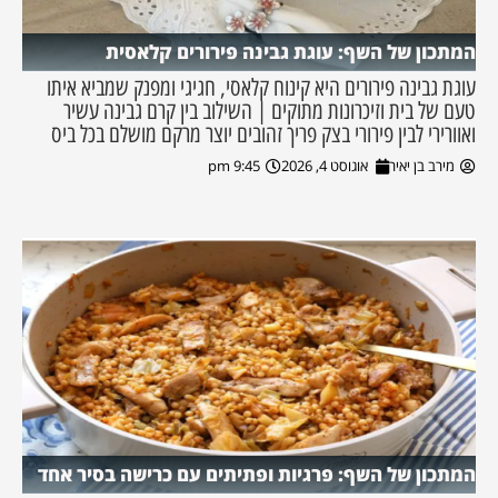
המתכון של השף: עוגת גבינה פירורים קלאסית
עוגת גבינה פירורים היא קינוח קלאסי, חגיגי ומפנק שמביא איתו
טעם של בית וזיכרונות מתוקים | השילוב בין קרם גבינה עשיר
ואוורירי לבין פירורי בצק פריך זהובים יוצר מרקם מושלם בכל ביס
מירב בן יאיר
אוגוסט 4, 2026
9:45 pm
המתכון של השף: פרגיות ופתיתים עם כרישה בסיר אחד