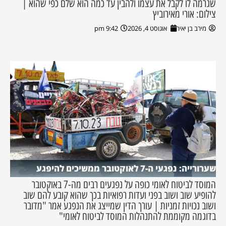
שגרמה לו לקבל את עצמו ולהבין עד כמה הוא שלם כפי שהוא |
צילום: אורי מאירוביץ
מירב בן יאיר
אוגוסט 4, 2026
9:42 pm
שערורייה: נפגעי ה-7 לאוקטובר ממשיכים להיפגע
המוסד לביטוח לאומי כופה על נפגעים רבים מה-7 באוקטובר
להופיע שוב ושוב בפני ועדות רפואיות בכך שהוא קובע להם שוב
ושוב נכויות זמניות | עורך הדין שמייצג את הנפגע אמר "מדובר
בדוגמה מקוממת להתנהלות המוסד לביטוח לאומי"