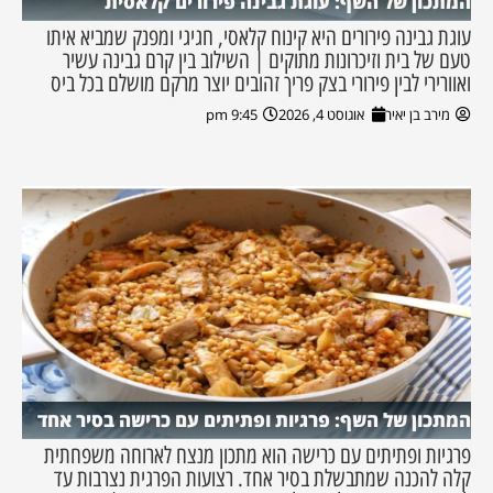
המתכון של השף: עוגת גבינה פירורים קלאסית
עוגת גבינה פירורים היא קינוח קלאסי, חגיגי ומפנק שמביא איתו
טעם של בית וזיכרונות מתוקים | השילוב בין קרם גבינה עשיר
ואוורירי לבין פירורי בצק פריך זהובים יוצר מרקם מושלם בכל ביס
מירב בן יאיר
אוגוסט 4, 2026
9:45 pm
המתכון של השף: פרגיות ופתיתים עם כרישה בסיר אחד
פרגיות ופתיתים עם כרישה הוא מתכון מנצח לארוחה משפחתית
קלה להכנה שמתבשלת בסיר אחד. רצועות הפרגית נצרבות עד