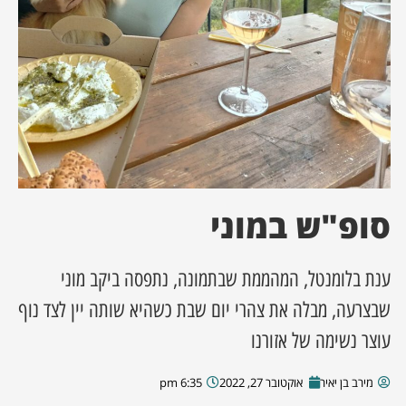
ן מסע מלחמה
ת השבוע
ונים
לות מקומית
סופ"ש במוני
דקס עסקים
ענת בלומנטל, המהממת שבתמונה, נתפסה ביקב מוני
שבצרעה, מבלה את צהרי יום שבת כשהיא שותה יין לצד נוף
עוצר נשימה של אזורנו
מירב בן יאיר
אוקטובר 27, 2022
6:35 pm