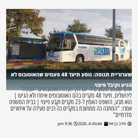
שערוריית תנופה: נוסע תיעד 48 פעמים שהאוטובוס לא
הגיע וקיבל פיצוי
אדם שנוהג לנסוע מידי יום דרך חברת האוטובוסים "תנופה"
לירושלים, תיעד 48 מקרים בהם האוטובוסים איחרו ולא הגיעו |
הוא תבע, השופט האמין ל-23 מקרים וקבע פיצוי | בבית המשפט
אמרו: "המתנה כה ממושכת במקרים כה רבים מעידה על איחורים
סדרתיים"
מירב בן יאיר
אוגוסט 4, 2026
9:36 pm