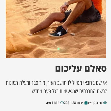
ן מסע מלחמה
ת השבוע
ונים
לות מקומית
דקס עסקים
סאלם עליכום
אי שם בדובאי מטייל לו תושב העיר, מור סבג ומעלה תמונות
לרשת החברתית שמפעימות בכל פעם מחדש
מירב בן יאיר
ינואר 28, 2021
11:14 am