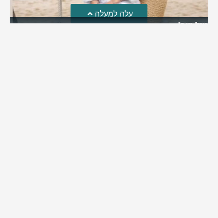
עלה למעלה
מזל טוב!
סמדר כהן האלופה שבתמונה, חגגה את יום הולדתה לאחרונה
מירב בן יאיר
יולי 30, 2026
6:15 pm
מי אנחנו?
כתבו לנו
פרסם אצלנו
מדיניות פרטיות
© כל הזכויות שמורות למערכת שוס ניוז