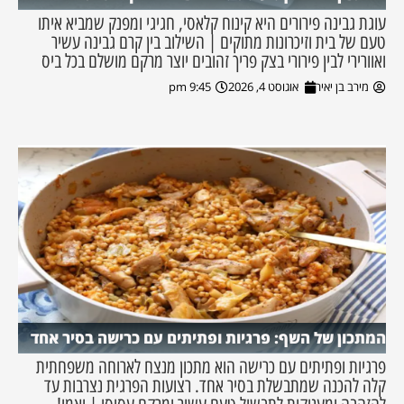
עוגת גבינה פירורים היא קינוח קלאסי, חגיגי ומפנק שמביא איתו
טעם של בית וזיכרונות מתוקים | השילוב בין קרם גבינה עשיר
ואוורירי לבין פירורי בצק פריך זהובים יוצר מרקם מושלם בכל ביס
מירב בן יאיר
אוגוסט 4, 2026
9:45 pm
המתכון של השף: פרגיות ופתיתים עם כרישה בסיר אחד
פרגיות ופתיתים עם כרישה הוא מתכון מנצח לארוחה משפחתית
קלה להכנה שמתבשלת בסיר אחד. רצועות הפרגית נצרבות עד