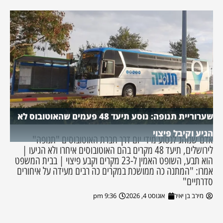
שערוריית תנופה: נוסע תיעד 48 פעמים שהאוטובוס לא
הגיע וקיבל פיצוי
אדם שנוהג לנסוע מידי יום דרך חברת האוטובוסים "תנופה"
לירושלים, תיעד 48 מקרים בהם האוטובוסים איחרו ולא הגיעו |
הוא תבע, השופט האמין ל-23 מקרים וקבע פיצוי | בבית המשפט
אמרו: "המתנה כה ממושכת במקרים כה רבים מעידה על איחורים
סדרתיים"
מירב בן יאיר
אוגוסט 4, 2026
9:36 pm