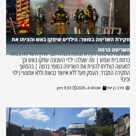
חקירת השריפה בסופר: הילדים שיחקו באש והציתו את
השריפה ברמה
לאחרונה פורסמה חקירת כבאות והצלה לגבי פרוץ השריפה בסופר
ברמת בית שמש | מה שעלה: ילדי השכונה שחקו באש וכך
למעשה הצליחו להצית את השריפה בסופר ברמה | בהמשך
החקירה התברר: העסק פעל ללא אישור כבאות וללא אמצעי גילוי
וכיבוי
מירב בן יאיר
אוגוסט 4, 2026
9:33 pm