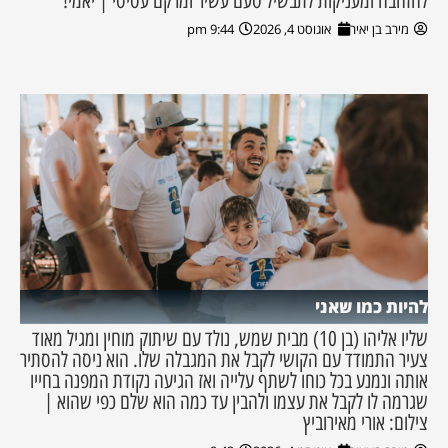
להזהבה ומעניקות לתבשיל טעם עשיר ומרקם עסיסי | יאמי!
מירב בן יאיר
אוגוסט 4, 2026
9:44 pm
להיות כמו שאני
שליו אליהו (בן 10) מבית שמש, נולד עם שיתוק מוחין ומגיל מאוד
צעיר התמודד עם הקושי לקבל את המגבלה שלו. הוא ניסה להסתיר
אותה ונמנע בכל כוחו לשתף עלייה ואז הגיעה נקודת המפנה בחייו
שגרמה לו לקבל את עצמו ולהבין עד כמה הוא שלם כפי שהוא |
צילום: אורי מאירוביץ