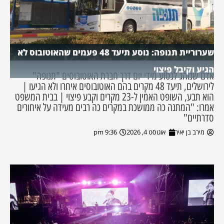
שערוריית תנופה: נוסע תיעד 48 פעמים שהאוטובוס לא
הגיע וקיבל פיצוי
אדם שנוהג לנסוע מידי יום דרך חברת האוטובוסים "תנופה"
לירושלים, תיעד 48 מקרים בהם האוטובוסים איחרו ולא הגיעו |
הוא תבע, השופט האמין ל-23 מקרים וקבע פיצוי | בבית המשפט
אמרו: "המתנה כה ממושכת במקרים כה רבים מעידה על איחורים
סדרתיים"
מירב בן יאיר
אוגוסט 4, 2026
9:36 pm