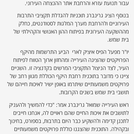
עבור תנועת עזרא והרחבת אתר ההנצחה העירוני.
בנוסף הציג גרינברג תוכניות להגדלת תקציבי התרבות
העירוניים ולהרחבת מערך המלגות לסטודנטים, כחלק
מההשקעה העירונית בפיתוח ההון האנושי והקהילתי של
בית שמש.
יו"ר מפעל הפיס איציק לארי הביע התרשמות מהיקף
הפרויקטים שהציגה העירייה ומהחזון ארוך הטווח לפיתוח
העיר, לצד הניצול התקציבי המרשים בקדנציה זו. השניים
ציינו כי מדובר בתוכנית רחבת היקף הכוללת מגוון רחב של
פרויקטים משמעותיים שיתרמו באופן ישיר לאיכות חייהם של
תושבי בית שמש בשנים הקרובות.
ראש העירייה שמואל גרינברג אמר: "כדי להמשיך ולהעניק
לתושבים את איכות החיים שהם ראויים לה, אנחנו חייבים
לתכנן קדימה ולהשקיע כבר היום בתרבות, בספורט, בחינוך
ובקהילה. התוכנית שהצגנו כוללת פרויקטים משמעותיים