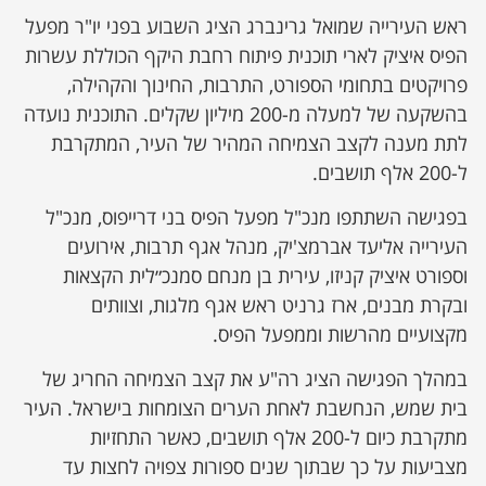
ראש העירייה שמואל גרינברג הציג השבוע בפני יו"ר מפעל
הפיס איציק לארי תוכנית פיתוח רחבת היקף הכוללת עשרות
פרויקטים בתחומי הספורט, התרבות, החינוך והקהילה,
בהשקעה של למעלה מ-200 מיליון שקלים. התוכנית נועדה
לתת מענה לקצב הצמיחה המהיר של העיר, המתקרבת
ל-200 אלף תושבים.
בפגישה השתתפו מנכ"ל מפעל הפיס בני דרייפוס, מנכ"ל
העירייה אליעד אברמצ'יק, מנהל אגף תרבות, אירועים
וספורט איציק קניזו, עירית בן מנחם סמנכ״לית הקצאות
ובקרת מבנים, ארז גרניט ראש אגף מלגות, וצוותים
מקצועיים מהרשות וממפעל הפיס.
במהלך הפגישה הציג רה"ע את קצב הצמיחה החריג של
בית שמש, הנחשבת לאחת הערים הצומחות בישראל. העיר
מתקרבת כיום ל-200 אלף תושבים, כאשר התחזיות
מצביעות על כך שבתוך שנים ספורות צפויה לחצות עד