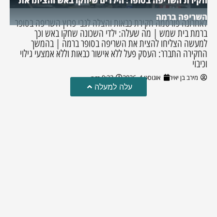
חקירת השריפה בסופר: הילדים שיחקו באש והציתו את
השריפה ברמה
לאחרונה פורסמה חקירת כבאות והצלה לגבי פרוץ השריפה בסופר
ברמת בית שמש | מה שעלה: ילדי השכונה שחקו באש וכך
למעשה הצליחו להצית את השריפה בסופר ברמה | בהמשך
החקירה התברר: העסק פעל ללא אישור כבאות וללא אמצעי גילוי
וכיבוי
מירב בן יאיר
אוגוסט 4, 2026
9:33 pm
עלה למעלה
טרגדיה: נקבע מותו של הפעוט שטבע בבריכה