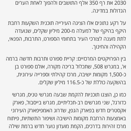
2030 את רף 350 אלף התושבים ולהפוך לאחת הערים
הגדולות במדינה.
על רקע נתונים אלו הציגה העירייה תוכנית השקעות רחבת
היקף בהיקף של למעלה מ-200 מיליון שקלים, שנועדה
לתת מענה לצורכי העיר בתחומי הספורט, התרבות, הפנאי,
הקהילה והחינוך.
בין הפרויקטים המרכזיים: קריית ספורט ותרבות חדשה ברמה
א', במגרש 508, שתכלול בריכה מקורה, אולם ספורט בן
כ-1,500 מקומות ישיבה, מרכז קהילתי וספרייה עירונית,
בהשקעה כוללת של כ-116.5 מיליון שקלים.
כמו כן, הוצגו תוכניות להקמת שבעה מגרשי טניס, מגרשי
כדורגל, שני מגרשים רב-תכליתיים, מגרש בייסבול, פארק
אקסטרים חדש בפארק הגפן, שדרוג האמפיפארק העירוני
באמצעות הרחבת מקומות הישיבה ושיפור התשתיות, פיתוח
מרכז זהירות בדרכים, הקמת מועדון נוער חדש ברמת שילה