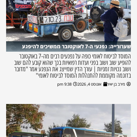
שערורייה: נפגעי ה-7 לאוקטובר ממשיכים להיפגע
המוסד לביטוח לאומי כופה על נפגעים רבים מה-7 באוקטובר
להופיע שוב ושוב בפני ועדות רפואיות בכך שהוא קובע להם שוב
ושוב נכויות זמניות | עורך הדין שמייצג את הנפגע אמר "מדובר
בדוגמה מקוממת להתנהלות המוסד לביטוח לאומי"
מירב בן יאיר
אוגוסט 4, 2026
9:38 pm