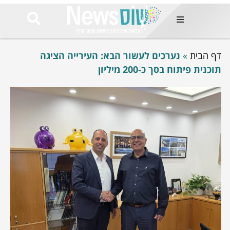
ות
דף הבית
»
נערכים לעשור הבא: העירייה הציגה
שות החמות
ר בימים
תוכנית פיתוח בסך כ-200 מיליון
ונים באזור
רט
Et ullamco
sollicitudin 
odio conseq
mauris, wisi v
tortor semper
feugiat 
ultricies la
Congue mat
luctus, quam 
mi sem
לים