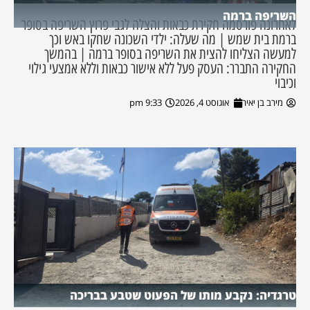
השריפה ברמה
לאחרונה פורסמה חקירת כבאות והצלה לגבי פרוץ השריפה בסופר
ברמת בית שמש | מה שעלה: ילדי השכונה שחקו באש וכך
למעשה הצליחו להצית את השריפה בסופר ברמה | בהמשך
החקירה התברר: העסק פעל ללא אישור כבאות וללא אמצעי גילוי
וכיבוי
מירב בן יאיר
אוגוסט 4, 2026
9:33 pm
טרגדיה: נקבע מותו של הפעוט שטבע בבריכה