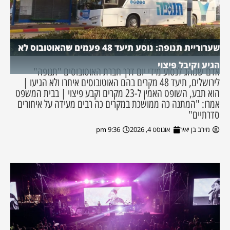
שערוריית תנופה: נוסע תיעד 48 פעמים שהאוטובוס לא
הגיע וקיבל פיצוי
אדם שנוהג לנסוע מידי יום דרך חברת האוטובוסים "תנופה"
לירושלים, תיעד 48 מקרים בהם האוטובוסים איחרו ולא הגיעו |
הוא תבע, השופט האמין ל-23 מקרים וקבע פיצוי | בבית המשפט
אמרו: "המתנה כה ממושכת במקרים כה רבים מעידה על איחורים
סדרתיים"
מירב בן יאיר
אוגוסט 4, 2026
9:36 pm