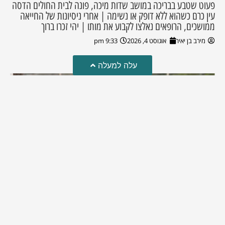
פעוט שטבע בבריכה במושב שדות מיכה, פונה לבית החולים הדסה
עין כרם כשהוא ללא דופק או נשימה | אחרי ניסיונות של החייאה
ממושכים, הרופאים נאלצו לקבוע את מותו | יהי זכרו ברוך
מירב בן יאיר
אוגוסט 4, 2026
9:33 pm
עלה למעלה
מזל טוב!
סמדר כהן האלופה שבתמונה, חגגה את יום הולדתה לאחרונה
מירב בן יאיר
יולי 30, 2026
6:15 pm