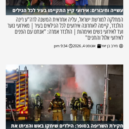
עשייה וחיבורים: אירועי קיץ התקיימו בעיר לכל הגילים
המחלקה למורשת ישראל, עליה אחראית המשנה לרה"ע רינה
הולנדר, קיימה לאחרונה אירועים לכל הגילאים בעיר | מאירועי נוער
ועד לאירועי נשים ואימהות | הולנדר אמרה: "אנחנו עם הפנים
לאירועי אלול והחגים"
מירב בן יאיר
אוגוסט 4, 2026
9:34 pm
חקירת השריפה בסופר: הילדים שיחקו באש והציתו את