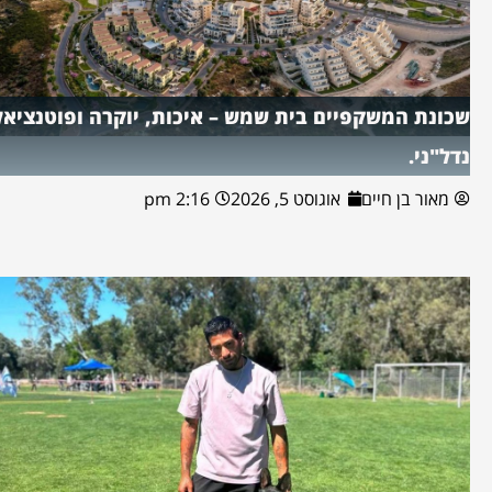
שכונת המשקפיים בית שמש – איכות, יוקרה ופוטנציאל
נדל"ני.
מאור בן חיים
אוגוסט 5, 2026
2:16 pm