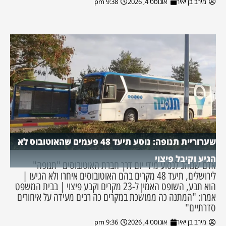
מירב בן יאיר
אוגוסט 4, 2026
9:38 pm
שערוריית תנופה: נוסע תיעד 48 פעמים שהאוטובוס לא
הגיע וקיבל פיצוי
אדם שנוהג לנסוע מידי יום דרך חברת האוטובוסים "תנופה"
לירושלים, תיעד 48 מקרים בהם האוטובוסים איחרו ולא הגיעו |
הוא תבע, השופט האמין ל-23 מקרים וקבע פיצוי | בבית המשפט
אמרו: "המתנה כה ממושכת במקרים כה רבים מעידה על איחורים
סדרתיים"
מירב בן יאיר
אוגוסט 4, 2026
9:36 pm