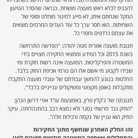
להכניס לכלא ראש מועצה מושחת. כנראה שהסדר הטיעון
המקל שנחתם איתו, לא סייע למיגור מוחלט וסופי של
השחיתות. הוא חסר ערך כל עוד העדים המרכזים מוצאים
את עצמם נרדפים וחסרי כל.
תגובת מועצה אזורית מטה יהודה: "הפרשה התרחשה
בשנת 2015 וכל המידע וממצאי החקירה מצויים בידי
המשטרה והפרקליטות. המועצה אינה רשות חוקרת ומי
שבידו לקבוע מי אשם אלו הם גורמי אכיפת החוק בלבד.
החלטות בנוגע להמשך עבודתם של עובדי מועצה התקבלו
מתקבלות באופן מקצועי ומשיקולים ענייניים בלבד".
תגובתה של ג'קלין פרץ, באמצעות עו"ד אורי דרשן הכהן:
"התיק נגד מרשתי נסגר ולא נמצא רבב בהתנהלותה. עיקר
התיק הוא עניין של נקמה ורכילות זולה".
זהו החלק האחרון שנחשף מתוך החקירות
והתמלילים שאספה המשטרה חודשים ספורים לפני