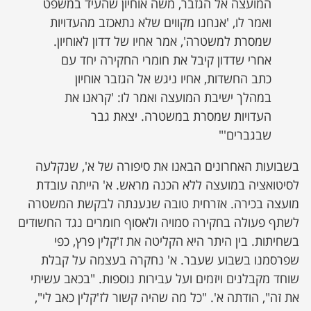
המועצה אל הגזבר, משה אוחיון שהעיד במשפט
ואמר לו, 'אנחנו מקווים שלא נתאכזב מהעדויות
שמסרת למשטרה', אמר אחיו של דדון לאוחיון.
אחרי שדדון קיבל את חומרי החקירה יחד עם
כתב החשדות, אחיו ניגש אל הגזבר אוחיון
במהלך ישיבת המועצה ואמר לו: 'קראנו את
העדויות שמסרת במשטרה. יצאת גבר
שבגברים'"
בשבועות האחרונים הבאנו את סיפורה של א', שנקלעה
לסיטואציה במועצה ללא הכנה מראש. א' הייתה עובדת
מועצה בכירה. אזרחית טובה שנענתה לבקשת המשטרה
לשתף פעולה בחקירה סמויה ולאסוף חומרים נגד החשודים
בשחיתות. בין היתר היא הקליטה את ז'קלין פרץ, כפי
שפרסמנו בשבוע שעבר. א' נחקרה בעצמה על קבלת
שוחד מקבלנים ויזמים ועל עבירות נוספות. "בכאב עשיתי
את זה", הודתה א'. "כל מה שהיה קשור לז'קלין כאב לי",