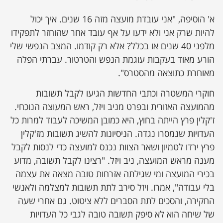
א' הוסיפה, "אני עובדת מועצה מזה 16 שנים. איך יכול
להיות שרק אני ולא ידעו על אף עובד אחר שהוחזר לתפקידו
מלפני 40 שנים או בכלל? אלא רק קודמו. המצב הנפשי שלי
הורע מאוד בעקבות עוגמת הנפש והטרטור. עברתי הפלה
מאוחרת כתוצאה מהסטרס".
חוקרי המשטרה וכתבי החדשות הגיעו לקבל תשובות
מהמועצה האזורית ובפרט מניב ויזל, ראש המעוצה הנוכחי.
ז'קלין פרץ הייתה בחוץ, היא כמובן המשיכה לעבוד למרות כל
העדויות שנמסרו נגדה. הניסיונות להשיג תשובות מז'קלין
פרץ ירדו לטמיון ושאר הצוות נכנס למועצה כדי לנסות לקבל
מענה מראש המועצה, ניב ויזל. "רצינו לקבל תשובה, מדוע
בכירי המועצה ומי שגילתה אזרחות טובה מצאה את עצמה
בלי עבודה", אמרו. ויזל סירב לתת תשובות למצלמה ולאנשי
החקירה, והסכים לתת הסברים ללא ציטוט. גם אחרי שעה
של שיחה הוא לא סיפק תשובה טובה לגבי כל העדויות