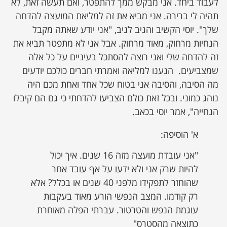
לעבוד ביחד. אני מבקש ממך להתפטר, ואם תעשה זאת, לא
תהיה לי ברירה. אני מביא את זה למליאת המועצה להדחה
שלך". יוסי הקשיב והגיב לניב, "אני יודע שאתה מקבל
הנחיות מרחוק, מאוד מרחוק. אבל אני לא מתפטר תביא את
זה להדחה שלי ואני רוצה להסתכל בעיניים על כל אלה
שמצביעים. הגענו למליאה ואמרתי חברים כולכם יודעים
מה הסיבה, והסיבה אני בטוח שכל אחד ואחת מכם היה
נוהג כמוני. ובכל זאת כולם הצביעו להדחתי כי גם הם קיבלו
הנחייה", אמר יוסי בכאב.
א' הוסיפה:
"אני עובדת מועצה מזה 16 שנים. איך יכול
להיות שרק אני ולא ידעו על אף עובד אחר
שהוחזר לתפקידו מלפני 40 שנים או בכלל? אלא
רק קודמו. המצב הנפשי הורע מאוד בעקבות
עוגמת הנפש והטרטור. עברתי הפלה מאוחרת
כתוצאה מהסטרס"