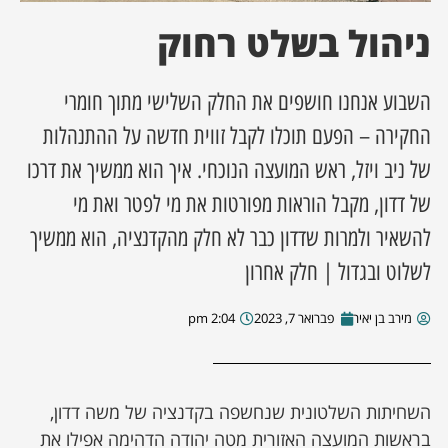
ניהול בשלט רחוק
ן מסע מלחמה
ת השבוע
השבוע אנחנו חושפים את החלק השלישי מתוך חומרי
החקירה – הפעם תוכלו לקבל זווית חדשה על ההתנהלות
ונים
של ניב ויזל, ראש המועצה הנוכחי. איך הוא ממשיך את דרכו
של דדון, מקבל הוראות מפורטות את מי לפטר ואת מי
לות מקומית
להשאיר ולמרות שדדון כבר לא חלק מהקדנציה, הוא ממשיך
דקס עסקים
לשלוט ובגדול | חלק אחרון
מירב בן יאיר
פברואר 7, 2023
2:04 pm
השחיתות השלטונית שנחשפה בקדנציה של משה דדון,
בראשות המועצה האזורית מטה יהודה הדהימה אפילו את