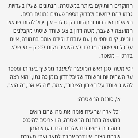
החוקרים הוותיקים ביותר במשטרה. הנתונים שעלו בעדויות
גרמו להם לחשוב ולבדוק מספר פעמים נתונים רבים.
השאלות היו רבות והתהיות רק גדלו – איך יכול להיות שראש
המועצה לשעבר, משה דדון ביצע שוחד שיטתי מקבלנים
ויזמים, קיים יחסי מין עם עובדות וקידם אותם בתמורה, איים
על כל מי שסטה מדרכו ולא השאיר מקום לספק – מי שלא
בדרכו – מפוטר.
יוסי משה, סגן ראש המועצה לשעבר ממשיך בעדותו ומספר
על השחיתויות והשוחד שקיבל דדון בזמן כהונתו, "הוא רצה
להשיג שוחד על חשבון הציבור", אמר. "זה לא אני, זה הוא".
א', סוכנת המשטרה:
"כל אלה שהעידו ואמרו את מה שהם רואים
במועצה בתחנת המשטרה, היו צריכים להיכנס
במהירות למשרדים שלהם. הם ידעו שהזמן
שלהם קצוב. אין דרך אחרת לתאר זאת: מערכת