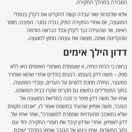
הסבירה במהלך החקירה.
אלא שלמרות שא' עבדה קשה להקליט את ז'קלין בכותלי
המועצה, יום אחרי החקירה התיק נגדה נסגר. הסיבה: חוסר
ראיות. וא' שהעידה נגד ז'קלין וככל הנראה הודתה
שהקליטה אותה, מצאה את עצמה מחוץ למועצה.
דדון הילך אימים
נראה כי הרוח החיה, זו שעומדת מאחורי האיומים היא ללא
ספק – משה דדון בעצמו. רגעים בודדים אחרי שהוא שוחרר
ממעצר, החלה מסכת לחצים על העדים, עובדי המועצה.
בתוך התמלילים נחשפו גם מקרים שקרו בבית המשפט.
אחיו של משה דדון סיפר כי פנה במליאת המועצה אל
הגזבר, משה אוחיון שהעיד במשפט ואמר לו, "אנחנו מקווים
שלא נתאכזב מהעדויות שמסרת למשטרה", אמר אחיו של
דדון לאוחיון. אחרי שדדון קיבל את חומרי החקירה יחד עם
כתב החשדות, אחיו ניגש אל הגזבר אוחיון במהלך ישיבת