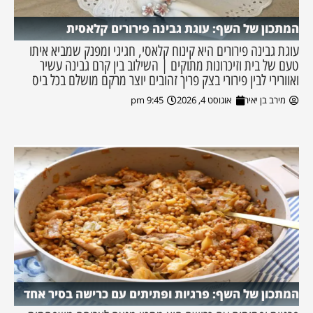
המתכון של השף: עוגת גבינה פירורים קלאסית
עוגת גבינה פירורים היא קינוח קלאסי, חגיגי ומפנק שמביא איתו
טעם של בית וזיכרונות מתוקים | השילוב בין קרם גבינה עשיר
ואוורירי לבין פירורי בצק פריך זהובים יוצר מרקם מושלם בכל ביס
מירב בן יאיר
אוגוסט 4, 2026
9:45 pm
המתכון של השף: פרגיות ופתיתים עם כרישה בסיר אחד