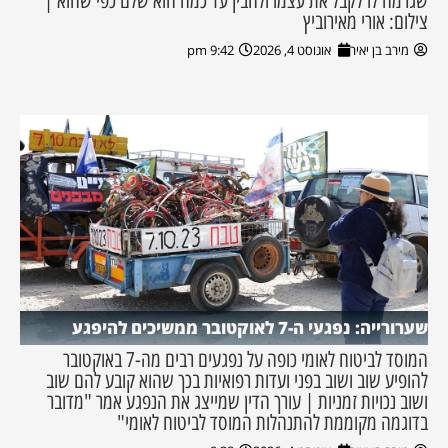
שגרמה לו לקבל את עצמו ולהבין עד כמה הוא שלם כפי שהוא |
צילום: אורי מאירוביץ
מירב בן יאיר
אוגוסט 4, 2026
9:42 pm
שערורייה: נפגעי ה-7 לאוקטובר ממשיכים להיפגע
המוסד לביטוח לאומי כופה על נפגעים רבים מה-7 באוקטובר
להופיע שוב ושוב בפני ועדות רפואיות בכך שהוא קובע להם שוב
ושוב נכויות זמניות | עורך הדין שמייצג את הנפגע אמר "מדובר
בדוגמה מקוממת להתנהלות המוסד לביטוח לאומי"