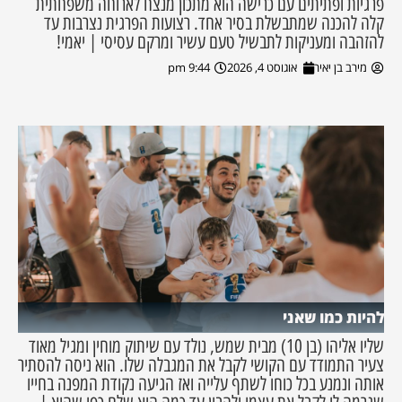
פרגיות ופתיתים עם כרישה הוא מתכון מנצח לארוחה משפחתית
קלה להכנה שמתבשלת בסיר אחד. רצועות הפרגית נצרבות עד
להזהבה ומעניקות לתבשיל טעם עשיר ומרקם עסיסי | יאמי!
מירב בן יאיר
אוגוסט 4, 2026
9:44 pm
להיות כמו שאני
שליו אליהו (בן 10) מבית שמש, נולד עם שיתוק מוחין ומגיל מאוד
צעיר התמודד עם הקושי לקבל את המגבלה שלו. הוא ניסה להסתיר
אותה ונמנע בכל כוחו לשתף עלייה ואז הגיעה נקודת המפנה בחייו