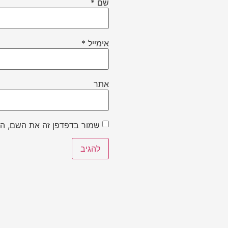
שם
*
אימייל
*
אתר
שמור בדפדפן זה את השם, הא