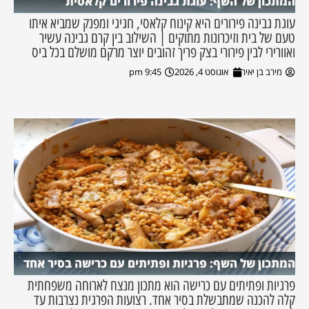
המתכון של השף: עוגת גבינה פירורים קלאסית
עוגת גבינה פירורים היא קינוח קלאסי, חגיגי ומפנק שמביא איתו
טעם של בית וזיכרונות מתוקים | השילוב בין קרם גבינה עשיר
ואוורירי לבין פירורי בצק פריך זהובים יוצר מרקם מושלם בכל ביס
מירב בן יאיר
אוגוסט 4, 2026
9:45 pm
המתכון של השף: פרגיות ופתיתים עם כרישה בסיר אחד
פרגיות ופתיתים עם כרישה הוא מתכון מנצח לארוחה משפחתית
קלה להכנה שמתבשלת בסיר אחד. רצועות הפרגית נצרבות עד