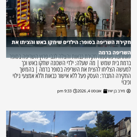
חקירת השריפה בסופר: הילדים שיחקו באש והציתו את
השריפה ברמה
לאחרונה פורסמה חקירת כבאות והצלה לגבי פרוץ השריפה בסופר
ברמת בית שמש | מה שעלה: ילדי השכונה שחקו באש וכך
למעשה הצליחו להצית את השריפה בסופר ברמה | בהמשך
החקירה התברר: העסק פעל ללא אישור כבאות וללא אמצעי גילוי
וכיבוי
מירב בן יאיר
אוגוסט 4, 2026
9:33 pm