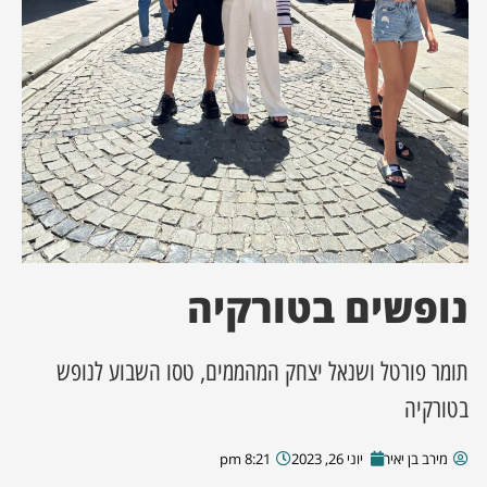
ן מסע מלחמה
ת השבוע
ונים
לות מקומית
דקס עסקים
נופשים בטורקיה
תומר פורטל ושנאל יצחק המהממים, טסו השבוע לנופש
בטורקיה
מירב בן יאיר
יוני 26, 2023
8:21 pm