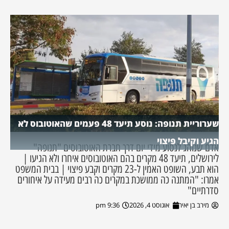
שערוריית תנופה: נוסע תיעד 48 פעמים שהאוטובוס לא
הגיע וקיבל פיצוי
אדם שנוהג לנסוע מידי יום דרך חברת האוטובוסים "תנופה"
לירושלים, תיעד 48 מקרים בהם האוטובוסים איחרו ולא הגיעו |
הוא תבע, השופט האמין ל-23 מקרים וקבע פיצוי | בבית המשפט
אמרו: "המתנה כה ממושכת במקרים כה רבים מעידה על איחורים
סדרתיים"
מירב בן יאיר
אוגוסט 4, 2026
9:36 pm