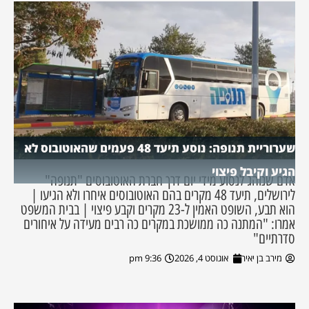
שערוריית תנופה: נוסע תיעד 48 פעמים שהאוטובוס לא
הגיע וקיבל פיצוי
אדם שנוהג לנסוע מידי יום דרך חברת האוטובוסים "תנופה"
לירושלים, תיעד 48 מקרים בהם האוטובוסים איחרו ולא הגיעו |
הוא תבע, השופט האמין ל-23 מקרים וקבע פיצוי | בבית המשפט
אמרו: "המתנה כה ממושכת במקרים כה רבים מעידה על איחורים
סדרתיים"
מירב בן יאיר
אוגוסט 4, 2026
9:36 pm