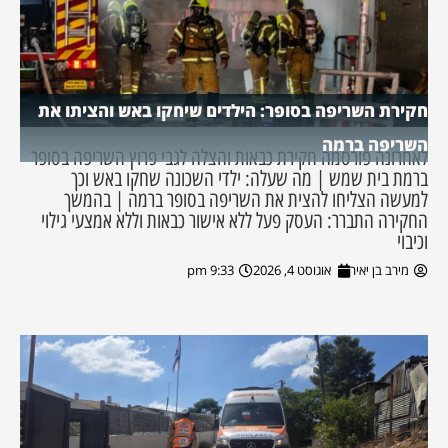
חקירת השריפה בסופר: הילדים שיחקו באש והציתו את
השריפה ברמה
לאחרונה פורסמה חקירת כבאות והצלה לגבי פרוץ השריפה בסופר
ברמת בית שמש | מה שעלה: ילדי השכונה שחקו באש וכך
למעשה הצליחו להצית את השריפה בסופר ברמה | בהמשך
החקירה התברר: העסק פעל ללא אישור כבאות וללא אמצעי גילוי
וכיבוי
מירב בן יאיר
אוגוסט 4, 2026
9:33 pm