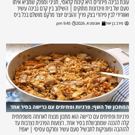
עוגת גבינה פירורים היא קינוח קלאסי, חגיגי ומפנק שמביא איתו
טעם של בית וזיכרונות מתוקים | השילוב בין קרם גבינה עשיר
ואוורירי לבין פירורי בצק פריך זהובים יוצר מרקם מושלם בכל ביס
מירב בן יאיר
אוגוסט 4, 2026
9:45 pm
המתכון של השף: פרגיות ופתיתים עם כרישה בסיר אחד
פרגיות ופתיתים עם כרישה הוא מתכון מנצח לארוחה משפחתית
קלה להכנה שמתבשלת בסיר אחד. רצועות הפרגית נצרבות עד
להזהבה ומעניקות לתבשיל טעם עשיר ומרקם עסיסי | יאמי!