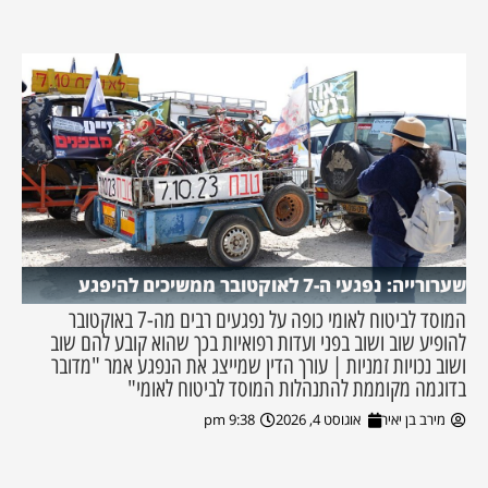
שערורייה: נפגעי ה-7 לאוקטובר ממשיכים להיפגע
המוסד לביטוח לאומי כופה על נפגעים רבים מה-7 באוקטובר
להופיע שוב ושוב בפני ועדות רפואיות בכך שהוא קובע להם שוב
ושוב נכויות זמניות | עורך הדין שמייצג את הנפגע אמר "מדובר
בדוגמה מקוממת להתנהלות המוסד לביטוח לאומי"
מירב בן יאיר
אוגוסט 4, 2026
9:38 pm