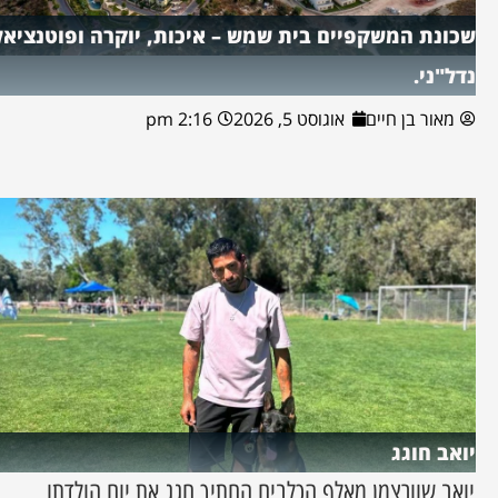
שכונת המשקפיים בית שמש – איכות, יוקרה ופוטנציאל
נדל"ני.
מאור בן חיים
אוגוסט 5, 2026
2:16 pm
יואב חוגג
יואב שוורצמן מאלף הכלבים החתיך חגג את יום הולדתו