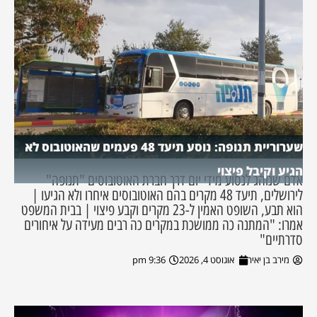
שערוריית תנופה: נוסע תיעד 48 פעמים שהאוטובוס לא
הגיע וקיבל פיצוי
אדם שנוהג לנסוע מידי יום דרך חברת האוטובוסים "תנופה"
לירושלים, תיעד 48 מקרים בהם האוטובוסים איחרו ולא הגיעו |
הוא תבע, השופט האמין ל-23 מקרים וקבע פיצוי | בבית המשפט
אמרו: "המתנה כה ממושכת במקרים כה רבים מעידה על איחורים
סדרתיים"
מירב בן יאיר
אוגוסט 4, 2026
9:36 pm