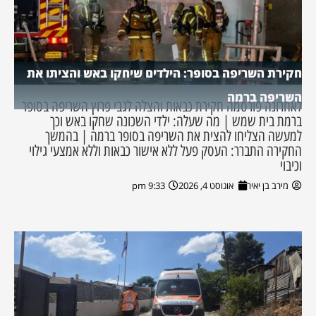
חקירת השריפה בסופר: הילדים שיחקו באש והציתו את
השריפה ברמה
לאחרונה פורסמה חקירת כבאות והצלה לגבי פרוץ השריפה בסופר
ברמת בית שמש | מה שעלה: ילדי השכונה שחקו באש וכך
למעשה הצליחו להצית את השריפה בסופר ברמה | בהמשך
החקירה התברר: העסק פעל ללא אישור כבאות וללא אמצעי גילוי
וכיבוי
מירב בן יאיר
אוגוסט 4, 2026
9:33 pm