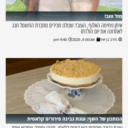
מזל טוב!
איתן פחימה האלוף, העובד שכולנו מכירים מחברת החשמל חגג
לאחרונה את יום הולדתו
מירב בן יאיר
אוגוסט 4, 2026
9:46 pm
המתכון של השף: עוגת גבינה פירורים קלאסית
עוגת גבינה פירורים היא קינוח קלאסי, חגיגי ומפנק שמביא איתו